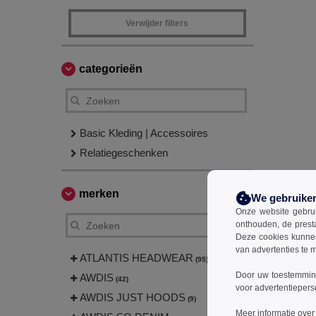
Verwijder filters
categorieën
Basic Kleding | Accessoires
Relatiegeschenken
merken
We gebruike
Onze website gebruik
onthouden, de prest
Deze cookies kunnen 
van advertenties te 
ATLANTIS HEADWEAR
(95)
Door uw toestemming
AWDIS
(42)
voor advertentiepers
AWDIS JUST HOODS
(9)
Meer informatie over