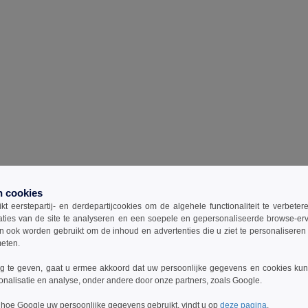
n cookies
t eerstepartij- en derdepartijcookies om de algehele functionaliteit te verbete
aties van de site te analyseren en een soepele en gepersonaliseerde browse-erv
ook worden gebruikt om de inhoud en advertenties die u ziet te personaliseren e
meten.
 te geven, gaat u ermee akkoord dat uw persoonlijke gegevens en cookies ku
onalisatie en analyse, onder andere door onze partners, zoals Google.
 hoe Google uw persoonlijke gegevens gebruikt, vindt u op
deze pagina
.