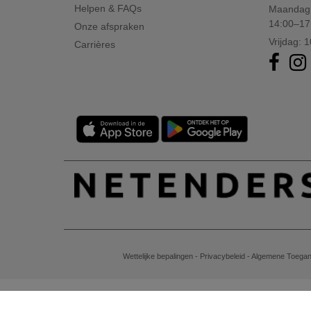
Chipolo
(2)
Helpen & FAQs
Maandag 
Craghoppers
(14)
14:00–17
Onze afspraken
ECOLOGIE
Vrijdag: 
(6)
Carrières
ESTEX
(12)
ET SI ON L'APPELAIT FRANCIS
(3)
EXCD BY PROMODORO
(5)
EgotierPro
(406)
Elevate
(23)
Elevate Essentials
(34)
Elevate Life
(51)
Elevate NXT
(48)
FRUIT OF THE LOOM VINTAGE
(4)
Wettelijke bepalingen
-
Privacybeleid
-
Algemene Toegan
Finden & Hales
(18)
Flexfit
(136)
Front row
(21)