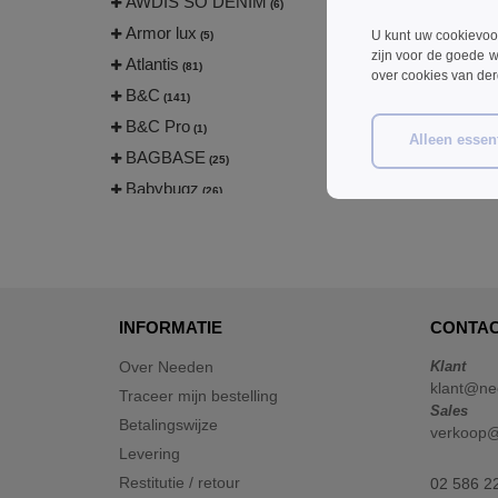
AWDIS SO DENIM
(6)
Armor lux
U kunt uw cookievoo
(5)
zijn voor de goede w
Atlantis
(81)
over cookies van de
B&C
(141)
B&C Pro
(1)
Alleen essent
BAGBASE
(25)
Babybugz
(26)
Bag Base
(144)
Beechfield
(230)
Bella+Canvas
(23)
Black&Match
(6)
INFORMATIE
CONTAC
Build Your Brand
(105)
Over Needen
Klant
CASE LOGIC
(17)
klant@ne
Traceer mijn bestelling
CLUBCLASS
(2)
Sales
Betalingswijze
verkoop
CamelBak
(3)
Levering
CamelBak®
(4)
Restitutie / retour
02 586 2