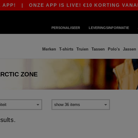
PP!
|
ONZE APP IS LIVE! €10 KORTING VANAF 
PERSONALISEER
LEVERINGSINFORMATIE
Merken
T-shirts
Truien
Tassen
Polo's
Jassen
RCTIC ZONE
sults.