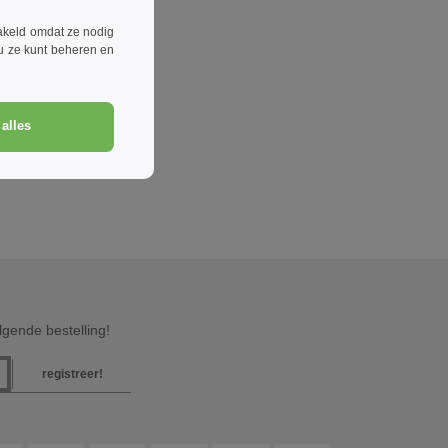
akeld omdat ze nodig
 u ze kunt beheren en
alles
gende bestelling!
registreer!