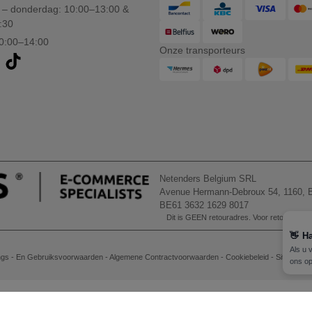
– donderdag: 10:00–13:00 &
:30
10:00–14:00
Onze transporteurs
Netenders Belgium SRL
Avenue Hermann-Debroux 54, 1160, B
BE61 3632 1629 8017
Dit is GEEN retouradres. Voor retourzending
👋
Ha
Als u 
gs - En Gebruiksvoorwaarden
-
Algemene Contractvoorwaarden
-
Cookiebeleid
-
Site Map
ons op