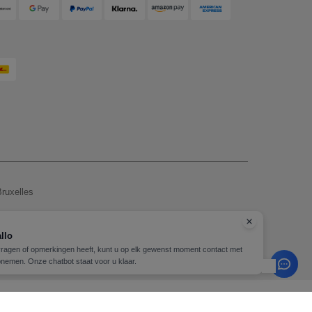
ruxelles
, zie hier
llo
vragen of opmerkingen heeft, kunt u op elk gewenst moment contact met
Copyright 2026 needen.be - Alle rechten voorbehouden
nemen. Onze chatbot staat voor u klaar.