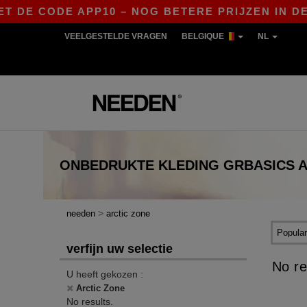
 DE CODE APP10 – NOG BETERE PRIJZEN IN DE A
VEELGESTELDE VRAGEN
BELGIQUE
NL
ONBEDRUKTE KLEDING
GRBASICS
A
>
needen
arctic zone
verfijn uw selectie
No re
U heeft gekozen :
Arctic Zone
No results.