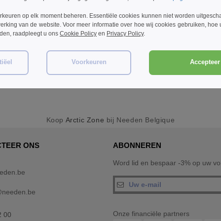
rkeuren op elk moment beheren. Essentiële cookies kunnen niet worden uitgesch
erking van de website. Voor meer informatie over hoe wij cookies gebruiken, hoe
rden, raadpleegt u ons
Cookie Policy
en
Privacy Policy
.
iëel
Voorkeuren
Accepteer 
Koop
Arctic Zone
bij Needen Belgique
TEER ONS
ABONNEREN
Word lid en bespaar -3% op uw vol
eden.be
@needen.be
Onze financiële partners
2 00