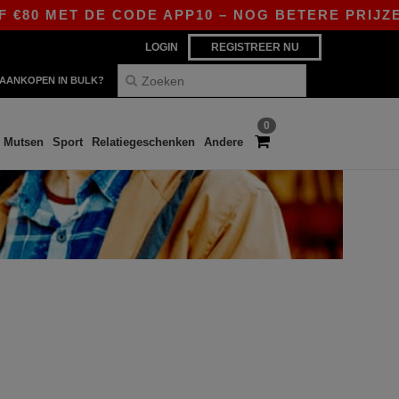
€80 MET DE CODE APP10 – NOG BETERE PRIJZEN 
LOGIN
REGISTREER NU
AANKOPEN IN BULK?
0
Mutsen
Sport
Relatiegeschenken
Andere