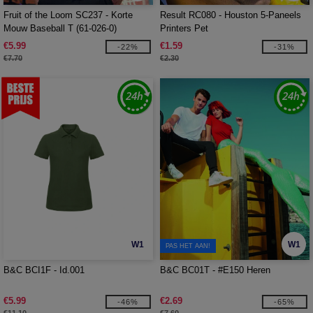
Fruit of the Loom SC237 - Korte
Result RC080 - Houston 5-Paneels
Mouw Baseball T (61-026-0)
Printers Pet
€5.99
€1.59
-22%
-31%
€7.70
€2.30
W1
W1
PAS HET AAN!
B&C BCI1F - Id.001
B&C BC01T - #E150 Heren
€5.99
€2.69
-46%
-65%