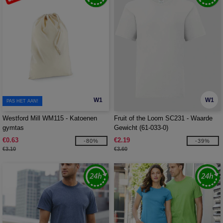
W1
W1
PAS HET AAN!
Westford Mill WM115 - Katoenen
Fruit of the Loom SC231 - Waarde
gymtas
Gewicht (61-033-0)
€0.63
€2.19
-80%
-39%
€3.10
€3.60