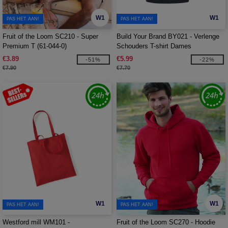
W1
W1
PAS HET AAN!
PAS HET AAN!
Fruit of the Loom SC210 - Super
Build Your Brand BY021 - Verlenge
Premium T (61-044-0)
Schouders T-shirt Dames
€3.89
€5.99
-51%
-22%
€7.90
€7.70
W1
W1
PAS HET AAN!
PAS HET AAN!
Westford mill WM101 -
Fruit of the Loom SC270 - Hoodie