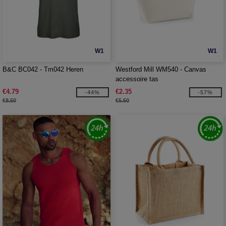
W1
W1
B&C BC042 - Tm042 Heren
Westford Mill WM540 - Canvas
accessoire tas
€4.79
€2.35
-44%
-57%
€8.50
€5.50