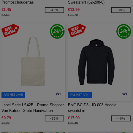
Promoschoudertas
Sweatshirt (62-208-0)
€1.45
€13.99
-43%
-38%
€2.55
€22.70
W1
W1
PAS HET AAN!
PAS HET AAN!
Label Serie LS42B - Promo Shopper
B&C BCID3 - ID.003 Hoodie
Van Katoen Grote Handvatten
sweatshirt
€0.79
€17.99
-35%
-46%
€1.22
€33.40