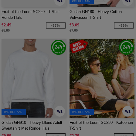
W1
W1
PAS HET AAN!
Fruit of the Loom SC220 - T-Shirt
Gildan GN180 - Heavy Cotton
Ronde Hals
Volwassen T-Shirt
€2.49
€3.09
-57%
-59%
€5.80
€7.60
W1
W1
PAS HET AAN!
PAS HET AAN!
Gildan GN910 - Heavy Blend Adult
Fruit of the Loom SC230 - Katoenen
Sweatshirt Met Ronde Hals
T-Shirt
€9.99
€2.79