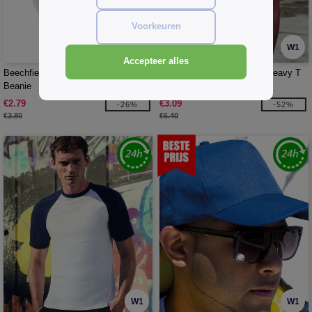
Voorkeuren
W1
W1
Accepteer alles
Beechfield BF045 - Originele Cuffed
Fruit of the Loom SC190 - Heavy T
Beanie
(61-212-0)
€2.79
€3.09
-26%
-52%
€3.80
€6.40
W1
W1