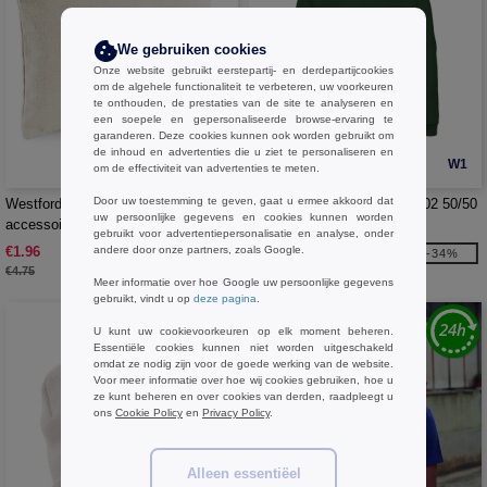
We gebruiken cookies
Onze website gebruikt eerstepartij- en derdepartijcookies
om de algehele functionaliteit te verbeteren, uw voorkeuren
te onthouden, de prestaties van de site te analyseren en
een soepele en gepersonaliseerde browse-ervaring te
garanderen. Deze cookies kunnen ook worden gebruikt om
de inhoud en advertenties die u ziet te personaliseren en
W1
W1
om de effectiviteit van advertenties te meten.
Door uw toestemming te geven, gaat u ermee akkoord dat
Westford Mill WM530 - Canvas
B&C ID202 - Sweatshirt Id202 50/50
uw persoonlijke gegevens en cookies kunnen worden
accessoire-etui
gebruikt voor advertentiepersonalisatie en analyse, onder
andere door onze partners, zoals Google.
€1.96
€9.99
-59%
-34%
€4.75
€15.10
Meer informatie over hoe Google uw persoonlijke gegevens
gebruikt, vindt u op
deze pagina
.
U kunt uw cookievoorkeuren op elk moment beheren.
Essentiële cookies kunnen niet worden uitgeschakeld
omdat ze nodig zijn voor de goede werking van de website.
Voor meer informatie over hoe wij cookies gebruiken, hoe u
ze kunt beheren en over cookies van derden, raadpleegt u
ons
Cookie Policy
en
Privacy Policy
.
Alleen essentiëel