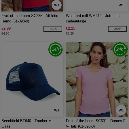
W1
W1
Fruit of the Loom SC235 - Athletic
Westford mill WM412 - Jute mini
Hemd (61-098-0)
cadeautasje
€2.99
€2.25
-33%
-30%
€4.50
€3.20
W1
W1
Beechfield BF640 - Trucker Met
Fruit of the Loom SC601 - Dames Fit
Gaas
V-Hals (61-398-0)