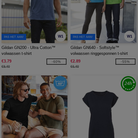
W1
W1
PAS HET AAN!
PAS HET AAN!
Gildan GN200 - Ultra Cotton™
Gildan GN640 - Softstyle™
volwassen t-shirt
volwassen ringgesponnen t-shirt
€3.79
€2.89
-60%
-55%
€9.40
€6.40