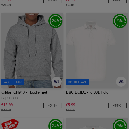
-53%
-56%
€21.20
€6.40
W1
W1
PAS HET AAN!
PAS HET AAN!
Gildan GN940 - Hoodie met
B&C BCID1 - Id.001 Polo
capuchon
€13.99
€5.99
-54%
-55%
€30.20
€13.30