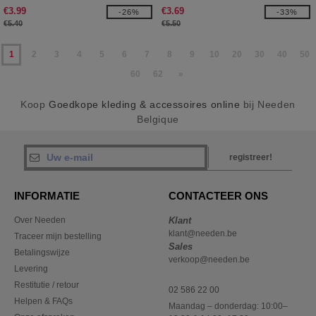
€3.99
€3.69
-26%
-33%
€5.40
€5.50
1
2
3
4
5
6
7
8
9
10
20
30
40
50
60
62
»
Koop
Goedkope kleding & accessoires online
bij Needen
Belgique
registreer!
INFORMATIE
CONTACTEER ONS
Over Needen
Klant
klant@needen.be
Traceer mijn bestelling
Sales
Betalingswijze
verkoop@needen.be
Levering
Restitutie / retour
02 586 22 00
Helpen & FAQs
Maandag – donderdag: 10:00–