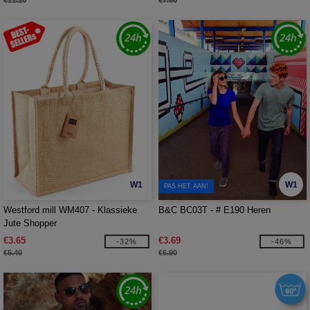
€11.10
€7.60
W1
W1
PAS HET AAN!
Westford mill WM407 - Klassieke
B&C BC03T - # E190 Heren
Jute Shopper
€3.65
€3.69
-32%
-46%
€5.40
€6.90