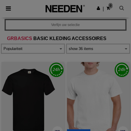
×
Needen-app
0
Download app
|
Betere prijzen in de app!
Verfijn uw selectie
GRBASICS
BASIC KLEDING ACCESSOIRES