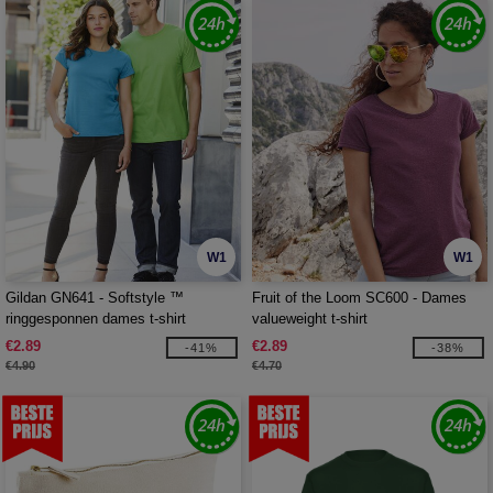
W1
W1
Gildan GN641 - Softstyle ™
Fruit of the Loom SC600 - Dames
ringgesponnen dames t-shirt
valueweight t-shirt
€2.89
€2.89
-41%
-38%
€4.90
€4.70