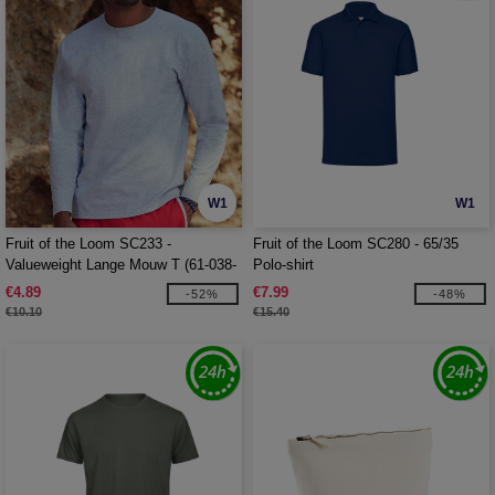
W1
W1
Fruit of the Loom SC233 -
Fruit of the Loom SC280 - 65/35
Valueweight Lange Mouw T (61-038-
Polo-shirt
0)
€4.89
€7.99
-52%
-48%
€10.10
€15.40