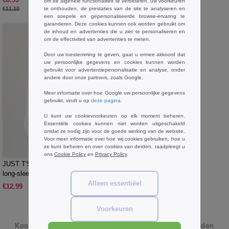
-19%
om de algehele functionaliteit te verbeteren, uw voorkeuren
€11.10
te onthouden, de prestaties van de site te analyseren en
een soepele en gepersonaliseerde browse-ervaring te
garanderen. Deze cookies kunnen ook worden gebruikt om
de inhoud en advertenties die u ziet te personaliseren en
om de effectiviteit van advertenties te meten.
Door uw toestemming te geven, gaat u ermee akkoord dat
uw persoonlijke gegevens en cookies kunnen worden
gebruikt voor advertentiepersonalisatie en analyse, onder
andere door onze partners, zoals Google.
Meer informatie over hoe Google uw persoonlijke gegevens
gebruikt, vindt u op
deze pagina
.
U kunt uw cookievoorkeuren op elk moment beheren.
Essentiële cookies kunnen niet worden uitgeschakeld
omdat ze nodig zijn voor de goede werking van de website.
Voor meer informatie over hoe wij cookies gebruiken, hoe u
W1
ze kunt beheren en over cookies van derden, raadpleegt u
ons
Cookie Policy
en
Privacy Policy
.
JUST T'S JT019 - Contemporary
long-sleeve cool T
Alleen essentiëel
€12.99
Voorkeuren
Koop
Goedkope kleding & accessoires online
bij Needen