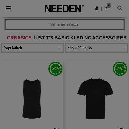
×
Needen-app
0
Download app
|
Betere prijzen in de app!
Verfijn uw selectie
GRBASICS
JUST T'S BASIC KLEDING ACCESSOIRES