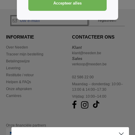
Accepteer alles
Belgique
registreer!
INFORMATIE
CONTACTEER ONS
Over Needen
Klant
klant@needen.be
Traceer mijn bestelling
Sales
Betalingswijze
verkoop@needen.be
Levering
Restitutie / retour
02 586 22 00
Helpen & FAQs
Maandag – donderdag: 10:00–
Onze afspraken
13:00 & 14:00–17:30
Carrières
Vrijdag: 10:00–14:00
Onze financiële partners