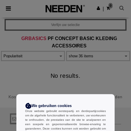
×
Needen-app
0
Download app
|
Betere prijzen in de app!
Verfijn uw selectie
GRBASICS
PF CONCEPT BASIC KLEDING
ACCESSOIRES
No results.
Koop
Goedkope kleding & accessoires online
bij Needen
Belgique
We gebruiken cookies
Onze website gebruikt eerstepartij- en derdepartijcookies
om de algehele functionaliteit te verbeteren, uw voorkeuren
registreer!
te onthouden, de prestaties van de site te analyseren en
een soepele en gepersonaliseerde browse-ervaring te
garanderen. Deze cookies kunnen ook worden gebruikt om