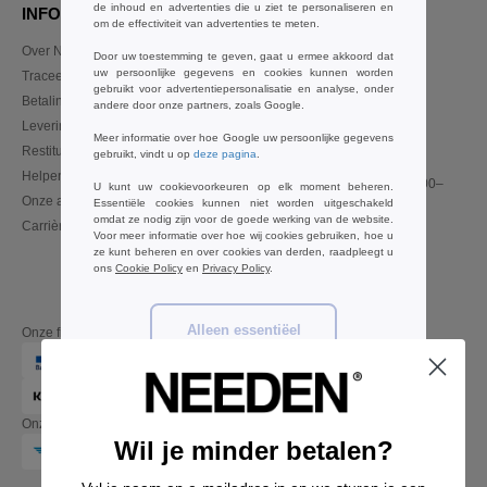
de inhoud en advertenties die u ziet te personaliseren en
INFORMATIE
CONTACTEER ONS
om de effectiviteit van advertenties te meten.
Over Needen
Klant
Door uw toestemming te geven, gaat u ermee akkoord dat
klant@needen.be
uw persoonlijke gegevens en cookies kunnen worden
Traceer mijn bestelling
gebruikt voor advertentiepersonalisatie en analyse, onder
Sales
Betalingswijze
andere door onze partners, zoals Google.
verkoop@needen.be
Levering
Meer informatie over hoe Google uw persoonlijke gegevens
Restitutie / retour
gebruikt, vindt u op
deze pagina
.
02 586 22 00
Helpen & FAQs
Maandag – donderdag: 10:00–
U kunt uw cookievoorkeuren op elk moment beheren.
Onze afspraken
13:00 & 14:00–17:30
Essentiële cookies kunnen niet worden uitgeschakeld
omdat ze nodig zijn voor de goede werking van de website.
Carrières
Vrijdag: 10:00–14:00
Voor meer informatie over hoe wij cookies gebruiken, hoe u
ze kunt beheren en over cookies van derden, raadpleegt u
ons
Cookie Policy
en
Privacy Policy
.
Alleen essentiëel
Onze financiële partners
Voorkeuren
Onze transporteurs
Accepteer alles
Wil je minder betalen?