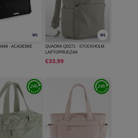
W1
W1
449 - ACADEMIE
QUADRA QD271 - STOCKHOLM
LAPTOPRUGZAK
€33.99