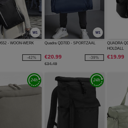
W1
W1
D552 - WOON-WERK
Quadra QD70D - SPORTZAAL
QUADRA QD
HOLDALL
€20.99
€19.99
-42%
-39%
€34.49