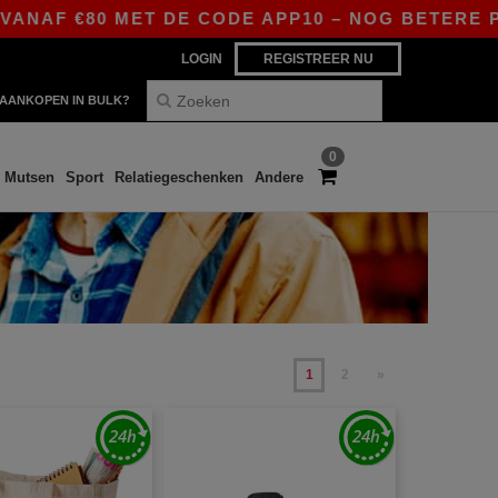
80 MET DE CODE APP10 – NOG BETERE PRIJZEN I
LOGIN
REGISTREER NU
AANKOPEN IN BULK?
0
Mutsen
Sport
Relatiegeschenken
Andere
1
2
»