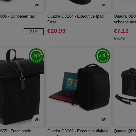
W1
W1
086 - Schoenen tas
Quadra QD264 - Executive Ipad
Quadra QD0
Case
schoenenta
€20.99
€7.13
-21%
€7.73
W1
W1
55 - Traditionele
Quadra QD269 - Executive digitale
Quadra QD08