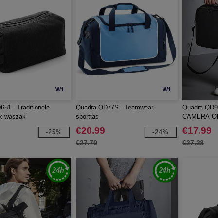
W1
W1
51 - Traditionele
Quadra QD77S - Teamwear
Quadra QD
ek waszak
sporttas
CAMERA-O
€20.99
€17.99
-25%
-24%
€27.70
€27.28