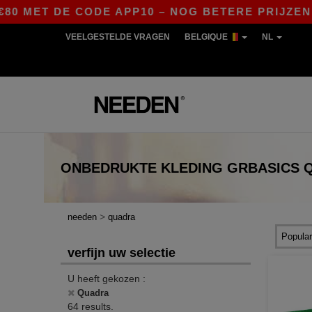
DE CODE APP10 – NOG BETERE PRIJZEN IN DE AP
VEELGESTELDE VRAGEN
BELGIQUE
NL
ONBEDRUKTE KLEDING
GRBASICS
>
needen
quadra
verfijn uw selectie
U heeft gekozen :
Quadra
64 results.