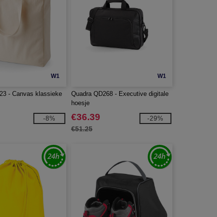
W1
W1
3 - Canvas klassieke
Quadra QD268 - Executive digitale
hoesje
€36.39
-8%
-29%
€51.25