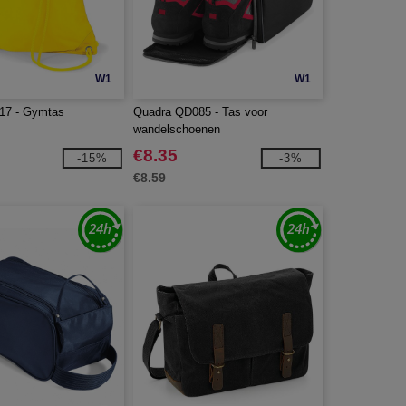
W1
W1
17 - Gymtas
Quadra QD085 - Tas voor
wandelschoenen
€8.35
-15%
-3%
€8.59