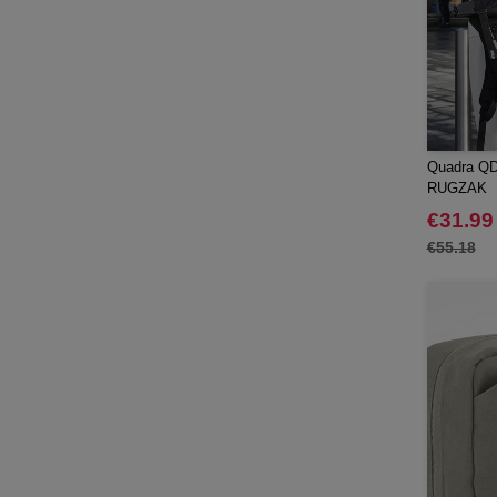
Quadra
(64)
RFX™
(12)
RICA LEWIS
(16)
Regatta
(65)
Result
(96)
Quadra Q
Roly
(102)
RUGZAK
Roly WRK
(12)
€31.99
Russell
(52)
€55.18
Russell Collection
(31)
SCX.design
(39)
SF Men
(16)
SF Mini
(7)
SF Women
(18)
STAC
(9)
Sans Étiquette
(6)
Seasons
(72)