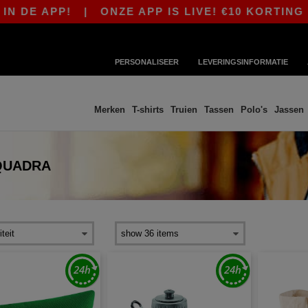
P!
|
ONZE APP IS LIVE! €10 KORTING VANAF €
PERSONALISEER
LEVERINGSINFORMATIE
Merken
T-shirts
Truien
Tassen
Polo's
Jassen
QUADRA