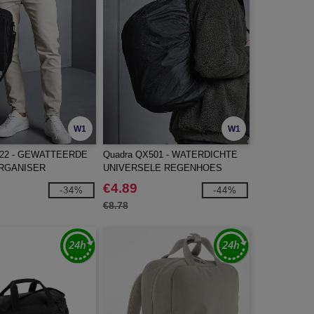
W1
W1
922 - GEWATTEERDE
Quadra QX501 - WATERDICHTE
RGANISER
UNIVERSELE REGENHOES
€4.89
-34%
-44%
€8.78