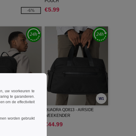
POUCH
€5.99
-6%
ren, uw voorkeuren te
aring te garanderen.
W1
W1
n om de effectiviteit
810 - RUGZAK VOOR
QUADRA QD813 - AIRSIDE
 STOEL
WEEKENDER
nnen worden gebruikt
€44.99