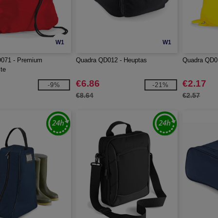
W1
W1
071 - Premium
Quadra QD012 - Heuptas
Quadra QD0
te
€6.86
€2.17
-9%
-21%
€8.64
€2.57