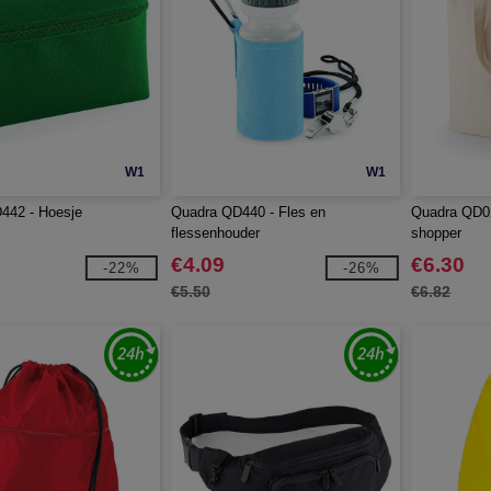
W1
W1
442 - Hoesje
Quadra QD440 - Fles en
Quadra QD02
flessenhouder
shopper
€4.09
€6.30
-22%
-26%
€5.50
€6.82