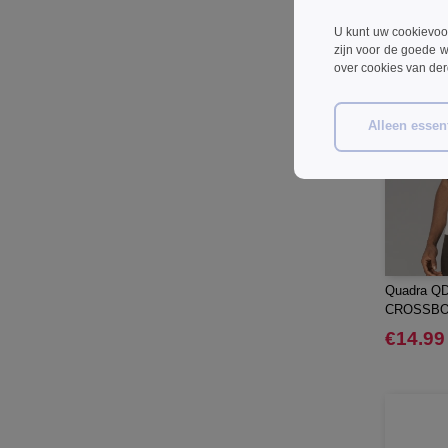
Herschel
(9)
U kunt uw cookievoo
JHK
(65)
zijn voor de goede w
over cookies van de
JUST T'S
(8)
Jack&Jones
(6)
JournalBooks
Alleen essent
(6)
Just Cool
(45)
Karlowsky
(47)
Karst®
(4)
Kooduu
(4)
Korntex
(41)
Quadra QD
Label Serie
(8)
CROSSBO
Larkwood
(15)
€14.99
Larq
(4)
Luxe
(22)
Mantis
(32)
Marksman
(26)