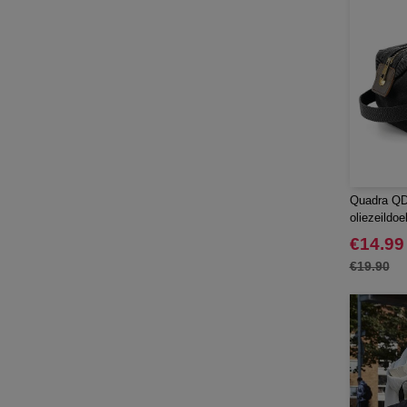
Mepal
(23)
Moleskine
(45)
Mumbles
(45)
NEW MORNING STUDIOS
(30)
NEWGEN
(7)
Needen
(88)
Neutral
(49)
Ocean Bottle
(12)
Quadra QD6
Originalhome
oliezeildo
(16)
PF Concept
€14.99
(561)
Paredes
€19.90
(7)
Parker
(27)
Pen Duick
(30)
Prixton
(30)
Produkt JACK & JONES
(10)
Promodoro
(12)