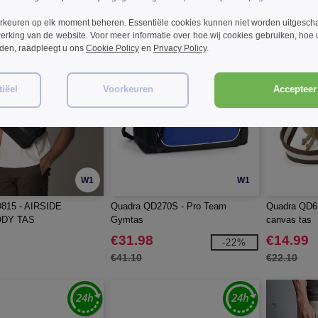
rkeuren op elk moment beheren. Essentiële cookies kunnen niet worden uitgesch
erking van de website. Voor meer informatie over hoe wij cookies gebruiken, hoe
rden, raadpleegt u ons
Cookie Policy
en
Privacy Policy
.
iëel
Voorkeuren
Accepteer 
W1
W1
815 - AIRSIDE
Quadra QD270S - Pro Team
Quadra QD61
DY TAS
Gymtas
canvas tas
€31.98
€14.99
-22%
€41.10
€22.10