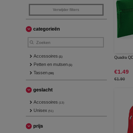
Verwijder filters
categorieën
Accessoires
(1)
Quadra QD
Petten en mutsen
(1)
€1.49
Tassen
(38)
€1.90
geslacht
Accessoires
(13)
Unisex
(51)
prijs