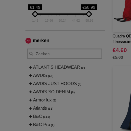
€1.49
€58.99
1.49
15.86
30.24
44.62
58.99
Quadra QD
merken
fitnessruim
€4.60
€5.03
ATLANTIS HEADWEAR
(95)
AWDIS
(42)
AWDIS JUST HOODS
(9)
AWDIS SO DENIM
(6)
Armor lux
(5)
Atlantis
(81)
B&C
(141)
B&C Pro
(1)