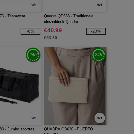
W1
W1
76 - Teamwear
Quadra QD653 - Traditionele
s
oliezeildoek Quadra
€40.99
-8%
-23%
€53.30
W1
W1
0 - Jumbo sporttas
QUADRA QD630 - PUERTO