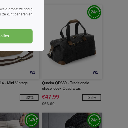
akeld omdat ze nodig
 u ze kunt beheren en
alles
W1
W1
4 - Mini Vintage
Quadra QD650 - Traditionele
oliezeildoek Quadra tas
€47.99
-32%
-28%
€66.60