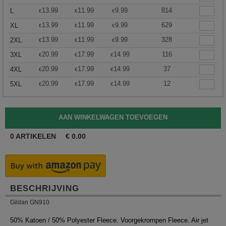
13.99
11.99
9.99
814
L
€
€
€
13.99
11.99
9.99
629
XL
€
€
€
13.99
11.99
9.99
328
2XL
€
€
€
20.99
17.99
14.99
116
3XL
€
€
€
20.99
17.99
14.99
37
4XL
€
€
€
20.99
17.99
14.99
12
5XL
€
€
€
0
ARTIKELEN
€
0.00
BESCHRIJVING
Gildan GN910
50% Katoen / 50% Polyester Fleece. Voorgekrompen Fleece. Air jet