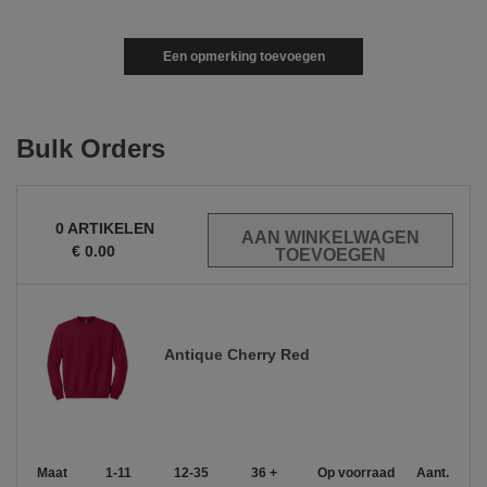
Een opmerking toevoegen
Bulk Orders
0
ARTIKELEN
€
0.00
Antique Cherry Red
Maat
1-11
12-35
36 +
Op voorraad
Aant.