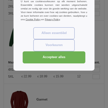
U kunt uw cookievoorkeuren op elk moment beheren.
Essentiële cookies kunnen niet worden uitgeschakeld
15.99
12.99
10.99
60
2XL
€
€
€
omdat ze nodig zijn voor de goede werking van de website.
Voor meer informatie over hoe wij cookies gebruiken, hoe u
22.99
18.99
15.99
36
3XL
€
€
€
ze kunt beheren en over cookies van derden, raadpleegt u
ons
Cookie Policy
en
Privacy Policy
.
Alleen essentiëel
Forest Green
Voorkeuren
Accepteer alles
Maat
1-11
12-35
36 +
Op voorraad
Aant.
22.99
18.99
15.99
8
4XL
€
€
€
22.99
18.99
15.99
12
5XL
€
€
€
Garnet