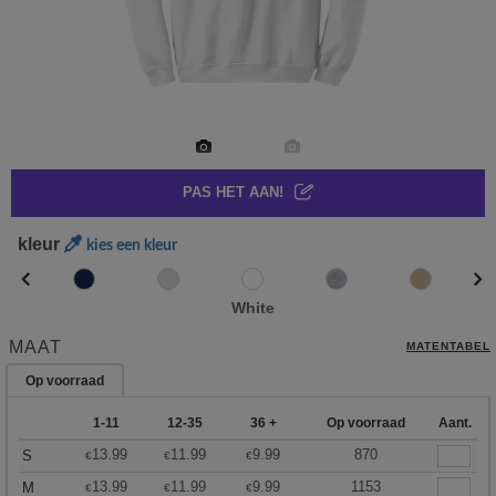
PAS HET AAN!
kleur
kies een kleur
White
MAAT
MATENTABEL
Op voorraad
1-11
12-35
36 +
Op voorraad
Aant.
13.99
11.99
9.99
870
S
€
€
€
13.99
11.99
9.99
1153
M
€
€
€