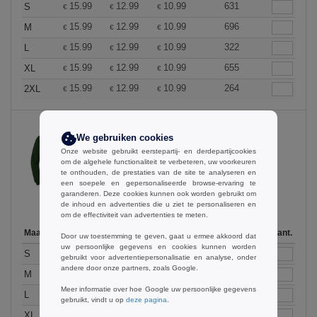
15.99
12.99
10.99
631
S
€
€
€
15.99
12.99
10.99
696
M
€
€
€
15.99
12.99
10.99
322
L
€
€
€
15.99
12.99
10.99
655
XL
€
€
€
15.99
12.99
10.99
264
2XL
€
€
€
We gebruiken cookies
Onze website gebruikt eerstepartij- en derdepartijcookies
Forest Green
om de algehele functionaliteit te verbeteren, uw voorkeuren
te onthouden, de prestaties van de site te analyseren en
een soepele en gepersonaliseerde browse-ervaring te
garanderen. Deze cookies kunnen ook worden gebruikt om
de inhoud en advertenties die u ziet te personaliseren en
om de effectiviteit van advertenties te meten.
Maat
1-11
12-35
36 +
Op voorraad
Aant.
Door uw toestemming te geven, gaat u ermee akkoord dat
uw persoonlijke gegevens en cookies kunnen worden
15.99
12.99
10.99
414
S
€
€
€
gebruikt voor advertentiepersonalisatie en analyse, onder
andere door onze partners, zoals Google.
15.99
12.99
10.99
437
M
€
€
€
Meer informatie over hoe Google uw persoonlijke gegevens
15.99
12.99
10.99
397
L
€
€
€
gebruikt, vindt u op
deze pagina
.
15.99
12.99
10.99
159
XL
€
€
€