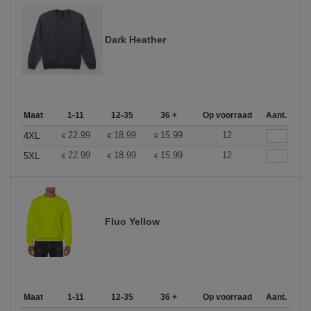
Dark Heather
Maat
1-11
12-35
36 +
Op voorraad
Aant.
22.99
18.99
15.99
12
4XL
€
€
€
22.99
18.99
15.99
12
5XL
€
€
€
Fluo Yellow
Maat
1-11
12-35
36 +
Op voorraad
Aant.