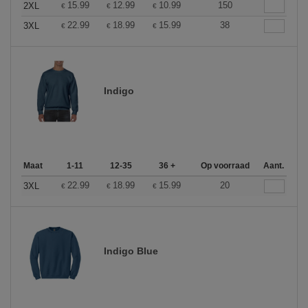
15.99
12.99
10.99
150
2XL
€
€
€
22.99
18.99
15.99
38
3XL
€
€
€
Indigo
Maat
1-11
12-35
36 +
Op voorraad
Aant.
22.99
18.99
15.99
20
3XL
€
€
€
Indigo Blue