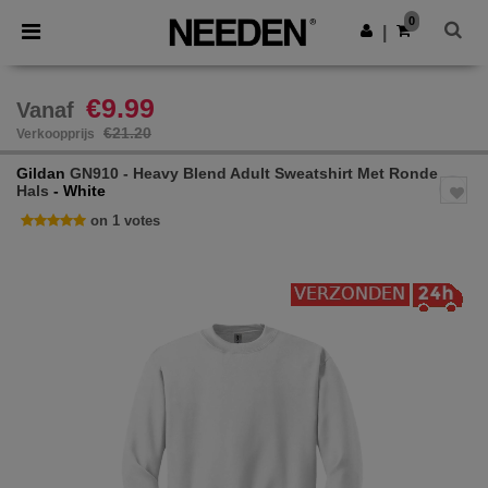
×
Needen-app
0
Download app
|
Betere prijzen in de app!
€9.99
Vanaf
€21.20
Verkoopprijs
Gildan
GN910 - Heavy Blend Adult Sweatshirt Met Ronde
Hals
- White
on 1 votes
Previous
Next