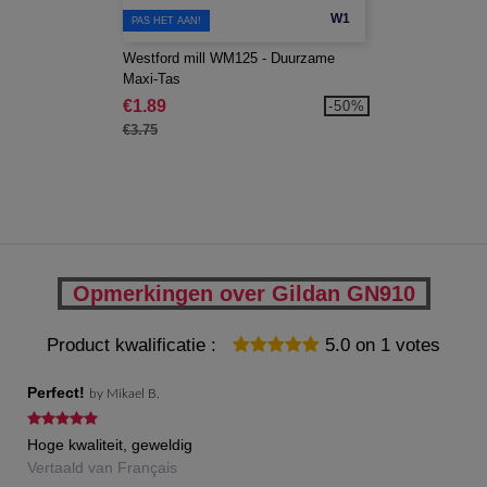
W1
PAS HET AAN!
Westford mill WM125 - Duurzame
Maxi-Tas
€1.89
-50%
€3.75
Opmerkingen over Gildan GN910
Product kwalificatie :
5.0
on
1
votes
Perfect!
by
Mikael B.
Hoge kwaliteit, geweldig
Vertaald van Français