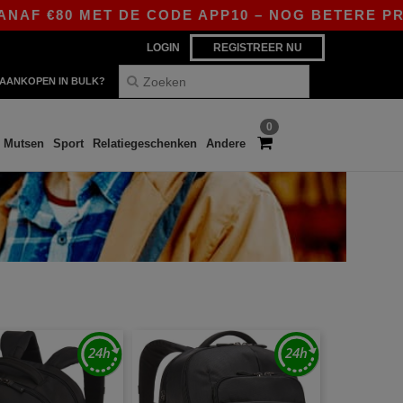
 €80 MET DE CODE APP10 – NOG BETERE PRIJZEN
LOGIN
REGISTREER NU
AANKOPEN IN BULK?
0
Mutsen
Sport
Relatiegeschenken
Andere