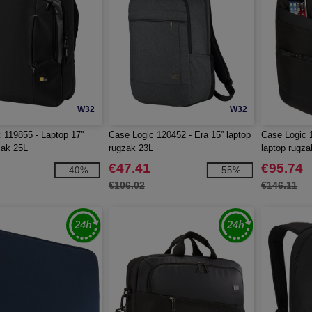
W32
W32
 119855 - Laptop 17''
Case Logic 120452 - Era 15” laptop
Case Logic 1
zak 25L
rugzak 23L
laptop rugza
€47.41
€95.74
-40%
-55%
€106.02
€146.11