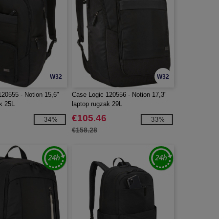
W32
W32
20555 - Notion 15,6"
Case Logic 120556 - Notion 17,3"
k 25L
laptop rugzak 29L
€105.46
-34%
-33%
€158.28