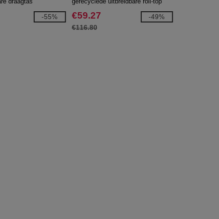
are draagtas
gerecyclede uitbreidbare roll-top
laptop rugzak
€59.27
-55%
-49%
€116.80