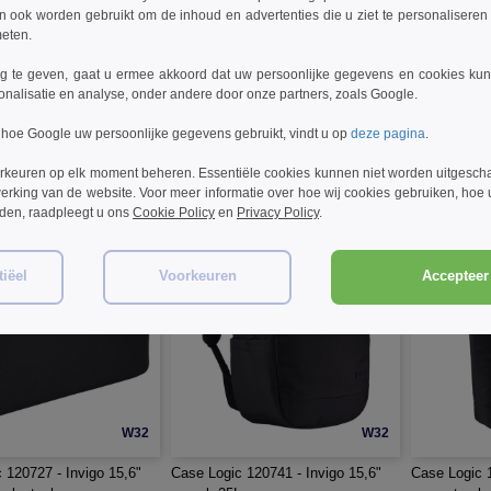
ook worden gebruikt om de inhoud en advertenties die u ziet te personaliseren e
W32
W32
meten.
 120722 - Invigo
Case Logic 120723 - Invigo 14"
Case Logic 1
 te geven, gaat u ermee akkoord dat uw persoonlijke gegevens en cookies ku
e accessoiretas
gerecyclede laptoprugzak 14.5L
gerecyclede 
onalisatie en analyse, onder andere door onze partners, zoals Google.
€59.27
€65.22
-48%
-25%
 hoe Google uw persoonlijke gegevens gebruikt, vindt u op
deze pagina
.
€79.13
€90.70
rkeuren op elk moment beheren. Essentiële cookies kunnen niet worden uitgesch
erking van de website. Voor meer informatie over hoe wij cookies gebruiken, hoe
rden, raadpleegt u ons
Cookie Policy
en
Privacy Policy
.
iëel
Voorkeuren
Accepteer 
W32
W32
 120727 - Invigo 15,6"
Case Logic 120741 - Invigo 15,6"
Case Logic 