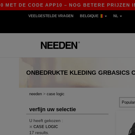
T DE CODE APP10 – NOG BETERE PRIJZEN IN DE 
VEELGESTELDE VRAGEN
BELGIQUE
NL
ONBEDRUKTE KLEDING
GRBASICS
>
needen
case logic
verfijn uw selectie
U heeft gekozen :
CASE LOGIC
17 results.