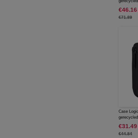
gerecycled
Elevate NXT
(48)
€46.16
FRUIT OF THE LOOM VINTAGE
€71.89
(4)
Finden & Hales
(18)
Flexfit
(136)
Front row
(21)
Fruit of the Loom
(76)
Gildan
(45)
Graid™
(2)
Henbury
(21)
Herock
(30)
Herschel
(9)
JHK
(65)
Case Logic
JUST T'S
(8)
gerecycled
Jack&Jones
(6)
€31.49
JournalBooks
(6)
€44.84