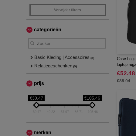
Verwijder filters
categorieën
Basic Kleding | Accessoires
(8)
Case Logic
laptop rug
Relatiegeschenken
(9)
€52.48
€88.04
prijs
€30.47
€105.46
30.47
49.22
67.97
86.71
105.46
merken