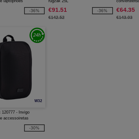
e laptophoes
rugzak 25L
converteerb
€91.51
€64.35
-36%
-36%
€142.52
€143.03
W32
 120777 - Invigo
e accessoiretas
-30%