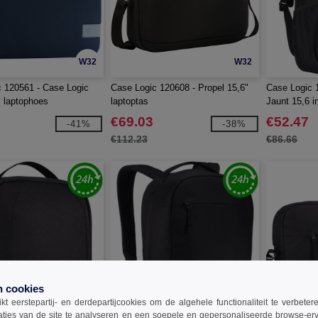
W32
W32
 120561 - Case Logic
Case Logic 120608 - Propel 15,6"
Case Logic 
" laptophoes
laptoptas
Jaunt 15,6 i
€69.03
€52.47
-41%
-38%
€112.23
€86.66
n cookies
t eerstepartij- en derdepartijcookies om de algehele functionaliteit te verbete
aties van de site te analyseren en een soepele en gepersonaliseerde browse-erv