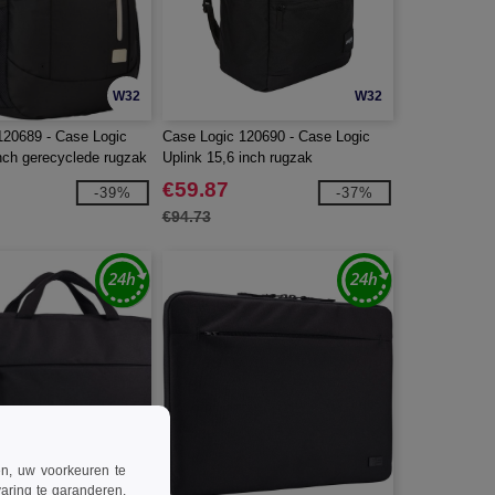
W32
W32
120689 - Case Logic
Case Logic 120690 - Case Logic
nch gerecyclede rugzak
Uplink 15,6 inch rugzak
€59.87
-39%
-37%
€94.73
ren, uw voorkeuren te
aring te garanderen.