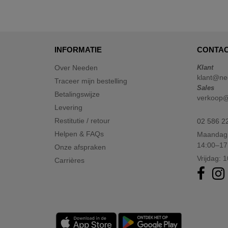
Just Cool
(45)
Karlowsky
(47)
Karst®
(4)
Kooduu
(4)
INFORMATIE
CONTAC
Korntex
(41)
Over Needen
Klant
Label Serie
(8)
klant@ne
Traceer mijn bestelling
Larkwood
Sales
(15)
Betalingswijze
verkoop
Larq
(4)
Levering
Luxe
(22)
Restitutie / retour
02 586 2
Mantis
(32)
Helpen & FAQs
Maandag 
Marksman
14:00–17
(26)
Onze afspraken
Mepal
Vrijdag: 
Carrières
(23)
Moleskine
(45)
Mumbles
(45)
NEW MORNING STUDIOS
(30)
NEWGEN
(7)