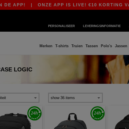
APP!
|
ONZE APP IS LIVE! €10 KORTING VANAF
PERSONALISEER
LEVERINGSINFORMATIE
Merken
T-shirts
Truien
Tassen
Polo's
Jassen
CASE LOGIC