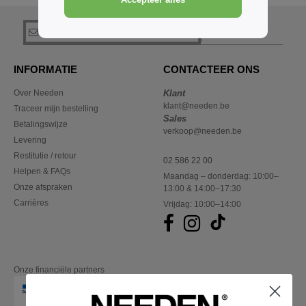
Accepteer alles
registreer!
INFORMATIE
CONTACTEER ONS
Over Needen
Klant
klant@needen.be
Traceer mijn bestelling
Sales
Betalingswijze
verkoop@needen.be
Levering
Restitutie / retour
02 586 22 00
Helpen & FAQs
Maandag – donderdag: 10:00–
Onze afspraken
13:00 & 14:00–17:30
Carrières
Vrijdag: 10:00–14:00
Onze financiële partners