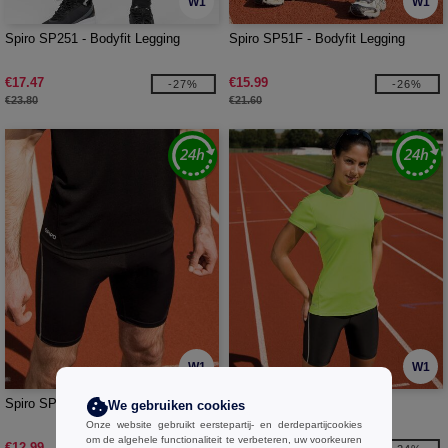
W1
W1
Spiro SP251 - Bodyfit Legging
Spiro SP51F - Bodyfit Legging
€17.47
€15.99
-27%
-26%
€23.80
€21.60
W1
W1
Spiro SP250 - Bodyfit Short
Spiro SP50F - Bodyfit Short
We gebruiken cookies
Onze website gebruikt eerstepartij- en derdepartijcookies
om de algehele functionaliteit te verbeteren, uw voorkeuren
€12.99
€12.99