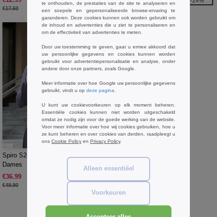
-26%
-24%
te onthouden, de prestaties van de site te analyseren en
€17.60
€17.20
een soepele en gepersonaliseerde browse-ervaring te
garanderen. Deze cookies kunnen ook worden gebruikt om
de inhoud en advertenties die u ziet te personaliseren en
om de effectiviteit van advertenties te meten.
Door uw toestemming te geven, gaat u ermee akkoord dat
uw persoonlijke gegevens en cookies kunnen worden
gebruikt voor advertentiepersonalisatie en analyse, onder
andere door onze partners, zoals Google.
Meer informatie over hoe Google uw persoonlijke gegevens
gebruikt, vindt u op
deze pagina
.
U kunt uw cookievoorkeuren op elk moment beheren.
Essentiële cookies kunnen niet worden uitgeschakeld
omdat ze nodig zijn voor de goede werking van de website.
Voor meer informatie over hoe wij cookies gebruiken, hoe u
ze kunt beheren en over cookies van derden, raadpleegt u
W1
ons
Cookie Policy
en
Privacy Policy
.
Spiro S268F - Zero Gravity Jack
Dames
Alleen essentiëel
€36.99
-26%
€49.90
Voorkeuren
Koop
GrBasics Spiro Sport
bij Needen Belgique