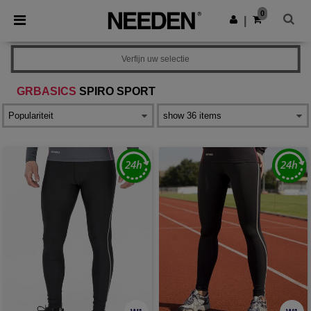
×
Needen-app
0
Download app
|
Betere prijzen in de app!
Verfijn uw selectie
GRBASICS
SPIRO SPORT