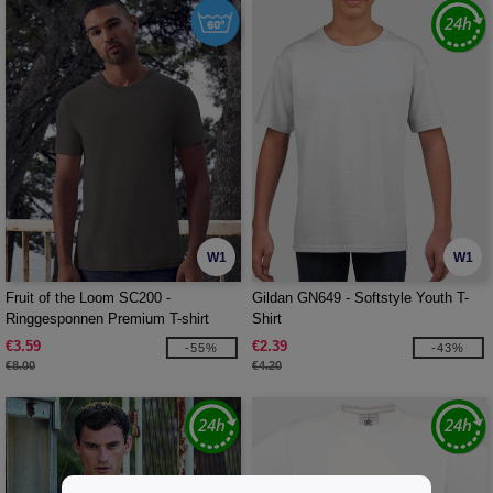
W1
W1
Fruit of the Loom SC200 -
Gildan GN649 - Softstyle Youth T-
Ringgesponnen Premium T-shirt
Shirt
€3.59
€2.39
-55%
-43%
€8.00
€4.20