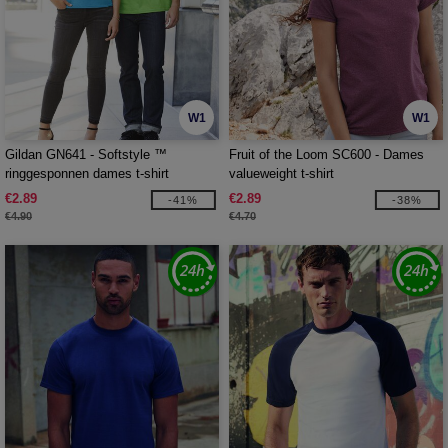
W1
W1
Gildan GN641 - Softstyle ™
Fruit of the Loom SC600 - Dames
ringgesponnen dames t-shirt
valueweight t-shirt
€2.89
€2.89
-41%
-38%
€4.90
€4.70