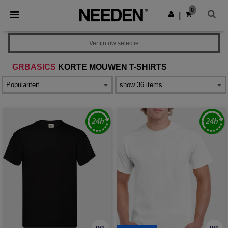
×
Needen-app
0
Download app
|
Betere prijzen in de app!
Verfijn uw selectie
GRBASICS
KORTE MOUWEN T-SHIRTS