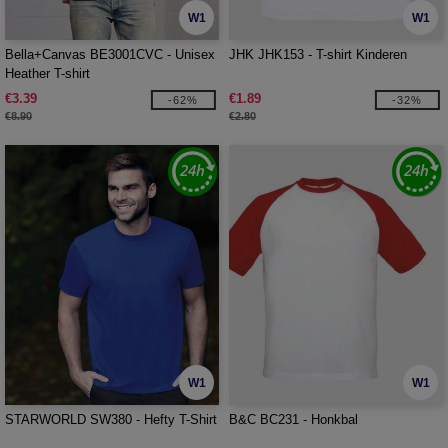
W1
W1
Bella+Canvas BE3001CVC - Unisex
JHK JHK153 - T-shirt Kinderen
Heather T-shirt
€3.39
€1.89
-62%
-32%
€8.90
€2.80
W1
W1
STARWORLD SW380 - Hefty T-Shirt
B&C BC231 - Honkbal