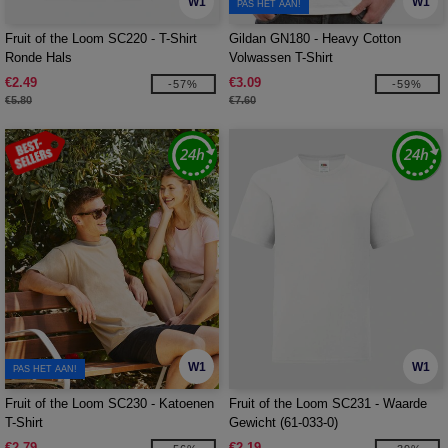
W1
W1
PAS HET AAN!
Fruit of the Loom SC220 - T-Shirt
Gildan GN180 - Heavy Cotton
Ronde Hals
Volwassen T-Shirt
€2.49
€3.09
-57%
-59%
€5.80
€7.60
W1
W1
PAS HET AAN!
Fruit of the Loom SC230 - Katoenen
Fruit of the Loom SC231 - Waarde
T-Shirt
Gewicht (61-033-0)
€2.79
€2.19