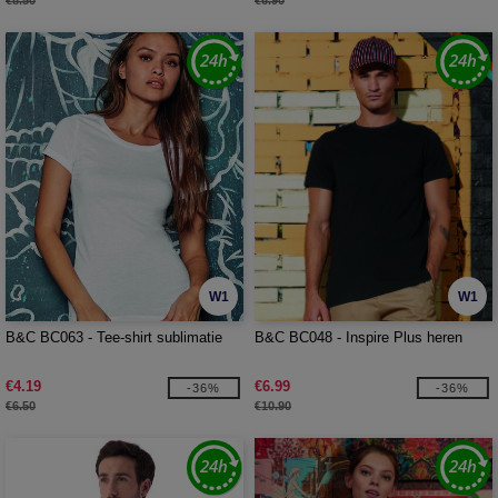
€8.50
€6.90
W1
W1
B&C BC063 - Tee-shirt sublimatie
B&C BC048 - Inspire Plus heren
€4.19
€6.99
-36%
-36%
€6.50
€10.90