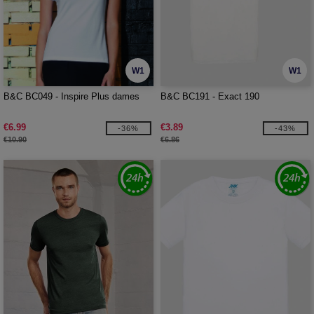
W1
W1
B&C BC049 - Inspire Plus dames
B&C BC191 - Exact 190
€6.99
€3.89
-36%
-43%
€10.90
€6.86