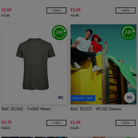
€2.69
€3.69
-65%
-46%
€7.60
€6.90
W1
W1
PAS HET AAN!
B&C BC042 - Tm042 Heren
B&C BC02T - #E150 Dames
€4.79
€2.69
-44%
-55%
€8.50
€6.00