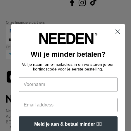
Onze financiële partners
Onze transporteurs
Wil je minder betalen?
Vul je naam en e-mailadres in en we sturen je een
kortingscode voor je eerste bestelling.
Netenders Belgium SRL
Avenue Hermann-Debroux 54, 1160, Bruxelles
BE61 3632 1629 8017
Meld je aan & betaal minder 👍🏼
Dit is GEEN retouradres. Voor retourzending, zie hier