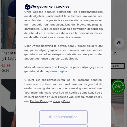
We gebruiken cookies
Onze website gebruikt eerstepartij- en derdepartijcookies
om de algehele functionaliteit te verbeteren, uw voorkeuren
te onthouden, de prestaties van de site te analyseren en
een soepele en gepersonaliseerde browse-ervaring te
garanderen. Deze cookies kunnen ook worden gebruikt om
de inhoud en advertenties die u ziet te personaliseren en
om de effectiviteit van advertenties te meten.
W1
W1
Door uw toestemming te geven, gaat u ermee akkoord dat
uw persoonlijke gegevens en cookies kunnen worden
Fruit of the Loom SC245 - Ringer T
B&C BC151 - EXACT 150 KIDS
gebruikt voor advertentiepersonalisatie en analyse, onder
(61-168-0)
andere door onze partners, zoals Google.
€5.99
€2.89
-37%
-44%
Meer informatie over hoe Google uw persoonlijke gegevens
€9.50
€5.20
gebruikt, vindt u op
deze pagina
.
U kunt uw cookievoorkeuren op elk moment beheren.
Essentiële cookies kunnen niet worden uitgeschakeld
omdat ze nodig zijn voor de goede werking van de website.
Voor meer informatie over hoe wij cookies gebruiken, hoe u
ze kunt beheren en over cookies van derden, raadpleegt u
ons
Cookie Policy
en
Privacy Policy
.
Alleen essentiëel