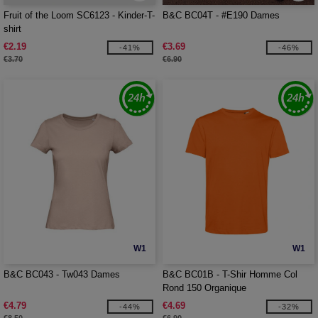
Fruit of the Loom SC6123 - Kinder-T-
B&C BC04T - #E190 Dames
shirt
€2.19
€3.69
-41%
-46%
€3.70
€6.90
W1
W1
B&C BC043 - Tw043 Dames
B&C BC01B - T-Shir Homme Col
Rond 150 Organique
€4.79
€4.69
-44%
-32%