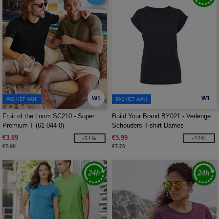
W1
W1
PAS HET AAN!
PAS HET AAN!
Fruit of the Loom SC210 - Super
Build Your Brand BY021 - Verlenge
Premium T (61-044-0)
Schouders T-shirt Dames
€3.89
€5.99
-51%
-22%
€7.90
€7.70