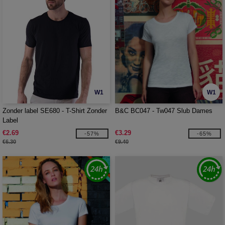
W1
W1
Zonder label SE680 - T-Shirt Zonder
B&C BC047 - Tw047 Slub Dames
Label
€2.69
€3.29
-57%
-65%
€6.30
€9.40