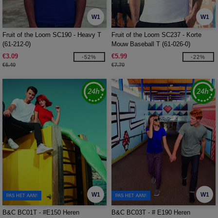
W1
W1
Fruit of the Loom SC190 - Heavy T
Fruit of the Loom SC237 - Korte
(61-212-0)
Mouw Baseball T (61-026-0)
€3.09
€5.99
-52%
-22%
€6.40
€7.70
W1
W1
PAS HET AAN!
PAS HET AAN!
B&C BC01T - #E150 Heren
B&C BC03T - # E190 Heren