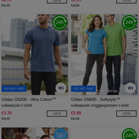
-56%
-39%
€6.40
€3.60
W1
W1
PAS HET AAN!
PAS HET AAN!
Gildan GN200 - Ultra Cotton™
Gildan GN640 - Softstyle™
volwassen t-shirt
volwassen ringgesponnen t-shirt
€3.79
€2.89
-60%
-55%
€9.40
€6.40