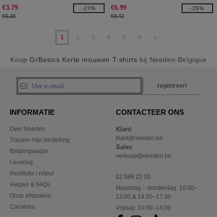
€3.79
€6.99
-27%
-26%
€5.20
€9.42
1
2
3
4
5
6
»
Koop
GrBasics Korte mouwen T-shirts
bij Needen Belgique
registreer!
INFORMATIE
CONTACTEER ONS
Over Needen
Klant
klant@needen.be
Traceer mijn bestelling
Sales
Betalingswijze
verkoop@needen.be
Levering
Restitutie / retour
02 586 22 00
Helpen & FAQs
Maandag – donderdag: 10:00–
Onze afspraken
13:00 & 14:00–17:30
Carrières
Vrijdag: 10:00–14:00