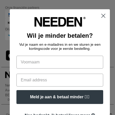
Onze financiële partners
Onze transporteurs
Wil je minder betalen?
Vul je naam en e-mailadres in en we sturen je een
kortingscode voor je eerste bestelling.
Netenders Belgium SRL
Avenue Hermann-Debroux 54, 1160, Bruxelles
BE61 3632 1629 8017
Meld je aan & betaal minder 👍🏼
Dit is GEEN retouradres. Voor retourzending, zie hier
👋
Hallo
Als u vragen of opmerkingen heeft,
Wettelijke bepalingen
-
Privacybeleid
-
Algemene Toegangs - En
kunt u op elk gewenst moment
Gebruiksvoorwaarden
-
Algemene Contractvoorwaarden
-
Cookiebeleid
-
Site Map