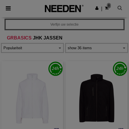
×
Needen-app
0
Download app
|
Betere prijzen in de app!
Verfijn uw selectie
GRBASICS
JHK JASSEN