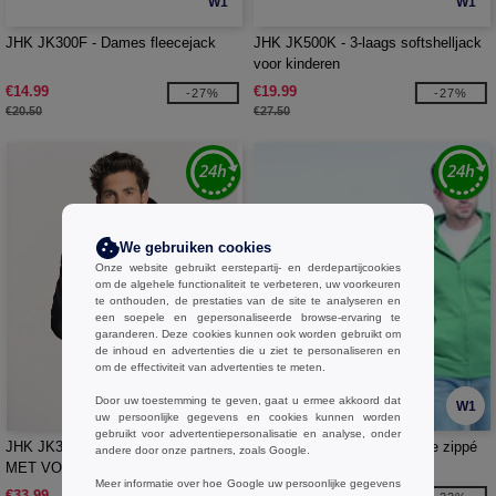
W1
W1
JHK JK300F - Dames fleecejack
JHK JK500K - 3-laags softshelljack
voor kinderen
€14.99
€19.99
-27%
-27%
€20.50
€27.50
We gebruiken cookies
Onze website gebruikt eerstepartij- en derdepartijcookies
om de algehele functionaliteit te verbeteren, uw voorkeuren
te onthouden, de prestaties van de site te analyseren en
een soepele en gepersonaliseerde browse-ervaring te
garanderen. Deze cookies kunnen ook worden gebruikt om
de inhoud en advertenties die u ziet te personaliseren en
om de effectiviteit van advertenties te meten.
Door uw toestemming te geven, gaat u ermee akkoord dat
W1
W1
uw persoonlijke gegevens en cookies kunnen worden
gebruikt voor advertentiepersonalisatie en analyse, onder
JHK JK341 - SOFTSHELL JAS
JHK JK297 - Sweat capuche zippé
andere door onze partners, zoals Google.
MET VOLLEDIGE RITS EN
Meer informatie over hoe Google uw persoonlijke gegevens
CAPUCHON
€33.99
€17.99