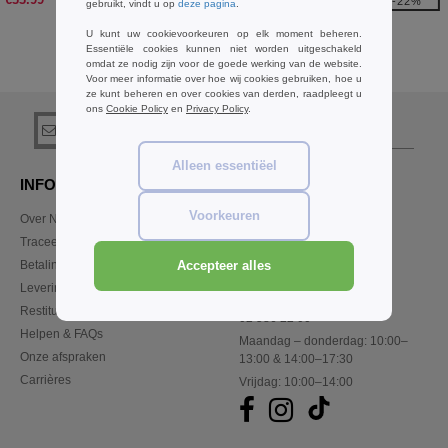
-22%
gebruikt, vindt u op
deze pagina
.
€23.00
U kunt uw cookievoorkeuren op elk moment beheren.
Essentiële cookies kunnen niet worden uitgeschakeld
omdat ze nodig zijn voor de goede werking van de website.
Koop
GrBasics JHK Jassen
bij Needen Belgique
Voor meer informatie over hoe wij cookies gebruiken, hoe u
ze kunt beheren en over cookies van derden, raadpleegt u
ons
Cookie Policy
en
Privacy Policy
.
registreer!
Alleen essentiëel
INFORMATIE
CONTACTEER ONS
Voorkeuren
Over Needen
Klant
klant@needen.be
Traceer mijn bestelling
Sales
Betalingswijze
Accepteer alles
verkoop@needen.be
Levering
Restitutie / retour
02 586 22 00
Helpen & FAQs
Maandag – donderdag: 10:00–
Onze afspraken
13:00 & 14:00–17:30
Carrières
Vrijdag: 10:00–14:00