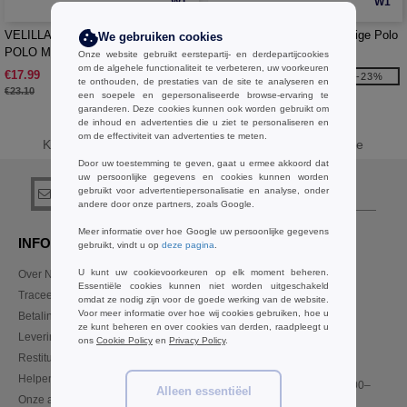
W1
W1
VELILLA V5504 - TWEEKLEURIGE
VELILLA V5514 - Tweekleurige Polo
We gebruiken cookies
POLO MET KORTE MOUWEN
Lange Mouwen
Onze website gebruikt eerstepartij- en derdepartijcookies
om de algehele functionaliteit te verbeteren, uw voorkeuren
€17.99
€21.98
-22%
-23%
te onthouden, de prestaties van de site te analyseren en
€23.10
€28.50
een soepele en gepersonaliseerde browse-ervaring te
garanderen. Deze cookies kunnen ook worden gebruikt om
de inhoud en advertenties die u ziet te personaliseren en
om de effectiviteit van advertenties te meten.
Koop
GrBasics VELILLA Polo's
bij Needen Belgique
Door uw toestemming te geven, gaat u ermee akkoord dat
uw persoonlijke gegevens en cookies kunnen worden
gebruikt voor advertentiepersonalisatie en analyse, onder
registreer!
andere door onze partners, zoals Google.
Meer informatie over hoe Google uw persoonlijke gegevens
INFORMATIE
CONTACTEER ONS
gebruikt, vindt u op
deze pagina
.
U kunt uw cookievoorkeuren op elk moment beheren.
Over Needen
Klant
Essentiële cookies kunnen niet worden uitgeschakeld
klant@needen.be
Traceer mijn bestelling
omdat ze nodig zijn voor de goede werking van de website.
Sales
Voor meer informatie over hoe wij cookies gebruiken, hoe u
Betalingswijze
verkoop@needen.be
ze kunt beheren en over cookies van derden, raadpleegt u
Levering
ons
Cookie Policy
en
Privacy Policy
.
Restitutie / retour
02 586 22 00
Helpen & FAQs
Maandag – donderdag: 10:00–
Alleen essentiëel
Onze afspraken
13:00 & 14:00–17:30