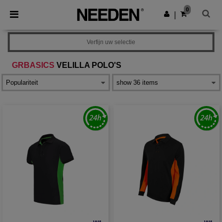
×
Needen-app
0
Download app
|
Betere prijzen in de app!
Verfijn uw selectie
GRBASICS
VELILLA POLO'S