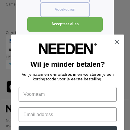
Carrières
Vrijdag: 10:00–14:00
Voorkeuren
Accepteer alles
Onze financiële partners
Onze transporteurs
Wil je minder betalen?
Vul je naam en e-mailadres in en we sturen je een
kortingscode voor je eerste bestelling.
Netenders Belgium SRL
Avenue Hermann-Debroux 54, 1160, Bruxelles