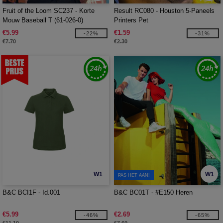
Fruit of the Loom SC237 - Korte
Result RC080 - Houston 5-Paneels
Mouw Baseball T (61-026-0)
Printers Pet
€5.99
€1.59
-22%
-31%
€7.70
€2.30
W1
W1
PAS HET AAN!
B&C BCI1F - Id.001
B&C BC01T - #E150 Heren
€5.99
€2.69
-46%
-65%