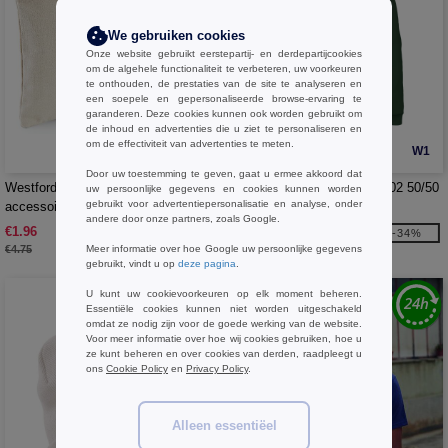
We gebruiken cookies
Onze website gebruikt eerstepartij- en derdepartijcookies
om de algehele functionaliteit te verbeteren, uw voorkeuren
te onthouden, de prestaties van de site te analyseren en
een soepele en gepersonaliseerde browse-ervaring te
garanderen. Deze cookies kunnen ook worden gebruikt om
de inhoud en advertenties die u ziet te personaliseren en
om de effectiviteit van advertenties te meten.
W1
W1
Door uw toestemming te geven, gaat u ermee akkoord dat
Westford Mill WM530 - Canvas
B&C ID202 - Sweatshirt Id202 50/50
uw persoonlijke gegevens en cookies kunnen worden
gebruikt voor advertentiepersonalisatie en analyse, onder
accessoire-etui
andere door onze partners, zoals Google.
€1.96
€9.99
-59%
-34%
€4.75
Meer informatie over hoe Google uw persoonlijke gegevens
€15.10
gebruikt, vindt u op
deze pagina
.
U kunt uw cookievoorkeuren op elk moment beheren.
Essentiële cookies kunnen niet worden uitgeschakeld
omdat ze nodig zijn voor de goede werking van de website.
Voor meer informatie over hoe wij cookies gebruiken, hoe u
ze kunt beheren en over cookies van derden, raadpleegt u
ons
Cookie Policy
en
Privacy Policy
.
Alleen essentiëel