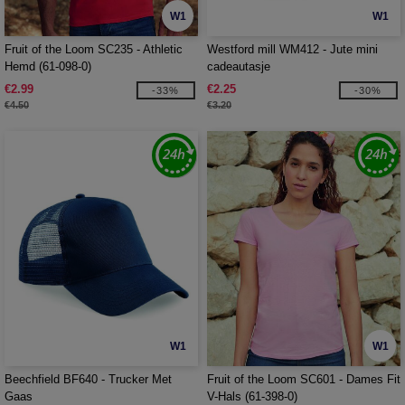
W1
W1
Fruit of the Loom SC235 - Athletic
Westford mill WM412 - Jute mini
Hemd (61-098-0)
cadeautasje
€2.99
€2.25
-33%
-30%
€4.50
€3.20
W1
W1
Beechfield BF640 - Trucker Met
Fruit of the Loom SC601 - Dames Fit
Gaas
V-Hals (61-398-0)