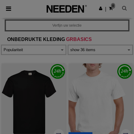
×
Needen-app
0
Download app
|
Betere prijzen in de app!
Verfijn uw selectie
ONBEDRUKTE KLEDING
GRBASICS