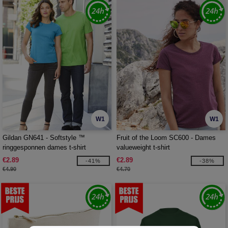
W1
W1
Gildan GN641 - Softstyle ™
Fruit of the Loom SC600 - Dames
ringgesponnen dames t-shirt
valueweight t-shirt
€2.89
€2.89
-41%
-38%
€4.90
€4.70