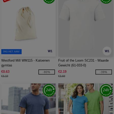
W1
W1
PAS HET AAN!
Westford Mill WM115 - Katoenen
Fruit of the Loom SC231 - Waarde
gymtas
Gewicht (61-033-0)
€0.63
€2.19
-80%
-39%
€3.10
€3.60