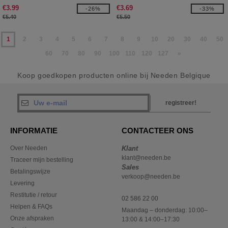
€3.99
€3.69
-26%
-33%
€5.40
€5.50
1
2
3
4
5
6
7
8
9
10
20
30
40
50
60
70
80
90
100
110
120
127
»
Koop goedkopen producten online bij Needen Belgique
registreer!
INFORMATIE
CONTACTEER ONS
Over Needen
Klant
klant@needen.be
Traceer mijn bestelling
Sales
Betalingswijze
verkoop@needen.be
Levering
Restitutie / retour
02 586 22 00
Helpen & FAQs
Maandag – donderdag: 10:00–
Onze afspraken
13:00 & 14:00–17:30