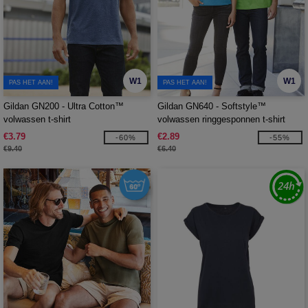
W1
W1
PAS HET AAN!
PAS HET AAN!
Gildan GN200 - Ultra Cotton™
Gildan GN640 - Softstyle™
volwassen t-shirt
volwassen ringgesponnen t-shirt
€3.79
€2.89
-60%
-55%
€9.40
€6.40