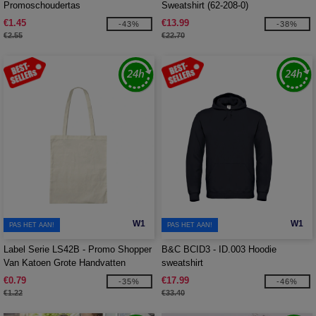
Promoschoudertas
Sweatshirt (62-208-0)
€1.45
€13.99
-43%
-38%
€2.55
€22.70
W1
W1
PAS HET AAN!
PAS HET AAN!
Label Serie LS42B - Promo Shopper
B&C BCID3 - ID.003 Hoodie
Van Katoen Grote Handvatten
sweatshirt
€0.79
€17.99
-35%
-46%
€1.22
€33.40