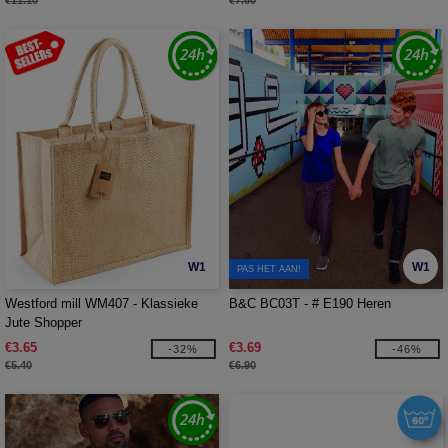
€11.10
€7.60
W1
W1
PAS HET AAN!
Westford mill WM407 - Klassieke
B&C BC03T - # E190 Heren
Jute Shopper
€3.65
€3.69
-32%
-46%
€5.40
€6.90