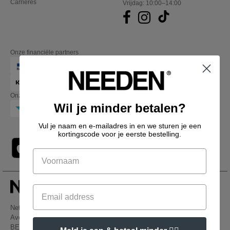
Carrières
Vrijdag: 10:00–14:00
Onze financiële partners
Onze transporteurs
Wil je minder betalen?
Vul je naam en e-mailadres in en we sturen je een
kortingscode voor je eerste bestelling.
Netenders Belgium SRL
Avenue Hermann-Debroux 54, 1160, Bruxelles
BE61 3632 1629 8017