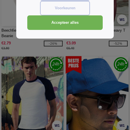
Voorkeuren
W1
W1
Accepteer alles
Beechfield BF045 - Originele Cuffed
Fruit of the Loom SC190 - Heavy T
Beanie
(61-212-0)
€2.79
€3.09
-26%
-52%
€3.80
€6.40
W1
W1