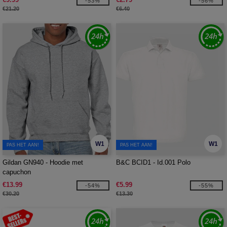
-53%
-56%
€21.20
€6.40
W1
W1
PAS HET AAN!
PAS HET AAN!
Gildan GN940 - Hoodie met
B&C BCID1 - Id.001 Polo
capuchon
€13.99
€5.99
-54%
-55%
€30.20
€13.30