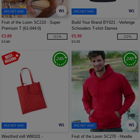
W1
W1
PAS HET AAN!
PAS HET AAN!
Fruit of the Loom SC210 - Super
Build Your Brand BY021 - Verlenge
Premium T (61-044-0)
Schouders T-shirt Dames
€3.89
€5.99
-51%
-22%
€7.90
€7.70
W1
W1
PAS HET AAN!
PAS HET AAN!
Westford mill WM101 -
Fruit of the Loom SC270 - Hoodie