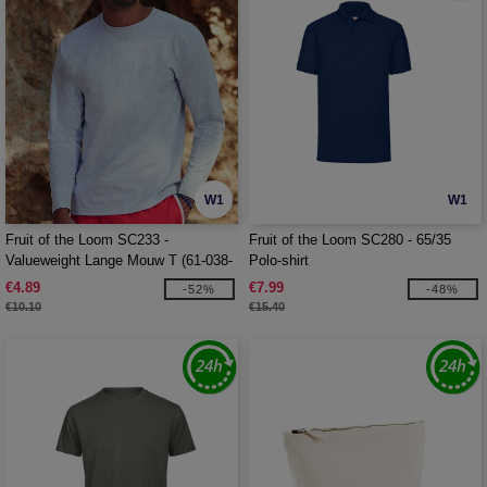
W1
W1
Fruit of the Loom SC233 -
Fruit of the Loom SC280 - 65/35
Valueweight Lange Mouw T (61-038-
Polo-shirt
0)
€4.89
€7.99
-52%
-48%
€10.10
€15.40