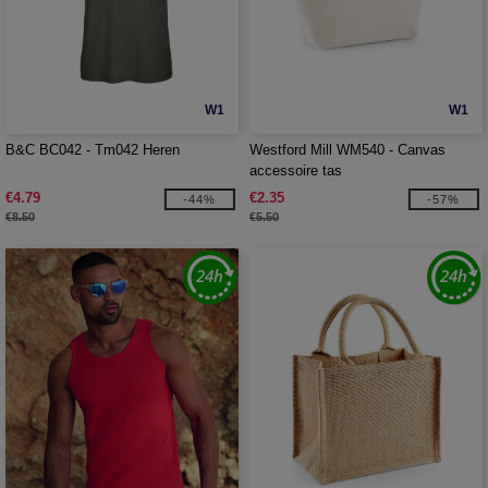
W1
W1
B&C BC042 - Tm042 Heren
Westford Mill WM540 - Canvas
accessoire tas
€4.79
€2.35
-44%
-57%
€8.50
€5.50