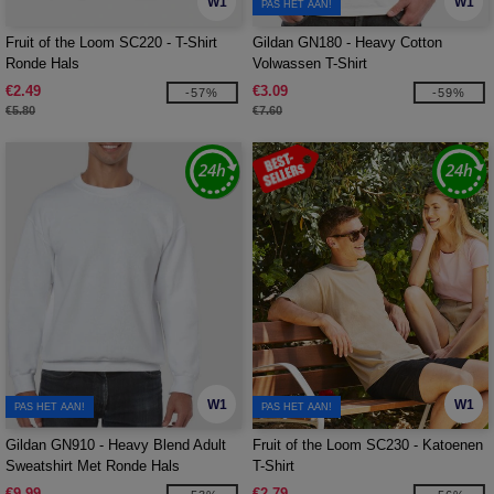
W1
W1
PAS HET AAN!
Fruit of the Loom SC220 - T-Shirt
Gildan GN180 - Heavy Cotton
Ronde Hals
Volwassen T-Shirt
€2.49
€3.09
-57%
-59%
€5.80
€7.60
W1
W1
PAS HET AAN!
PAS HET AAN!
Gildan GN910 - Heavy Blend Adult
Fruit of the Loom SC230 - Katoenen
Sweatshirt Met Ronde Hals
T-Shirt
€9.99
€2.79