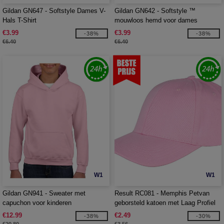
Gildan GN647 - Softstyle Dames V-
Gildan GN642 - Softstyle ™
Hals T-Shirt
mouwloos hemd voor dames
€3.99
€3.99
-38%
-38%
€6.40
€6.40
W1
W1
Gildan GN941 - Sweater met
Result RC081 - Memphis Petvan
capuchon voor kinderen
geborsteld katoen met Laag Profiel
€12.99
€2.49
-38%
-30%