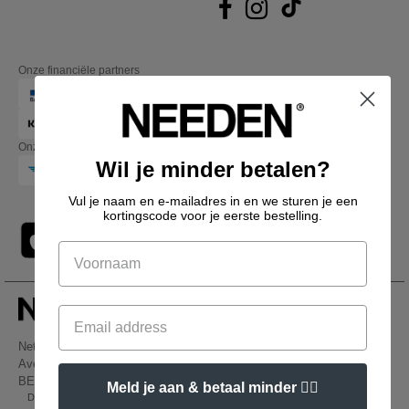
Onze financiële partners
Onze transporteurs
Wil je minder betalen?
Vul je naam en e-mailadres in en we sturen je een
kortingscode voor je eerste bestelling.
Netenders Belgium SRL
Avenue Hermann-Debroux 54, 1160, Bruxelles
BE61 3632 1629 8017
Meld je aan & betaal minder 👍🏼
Dit is GEEN retouradres. Voor retourzending, zie hier
👋
Hallo