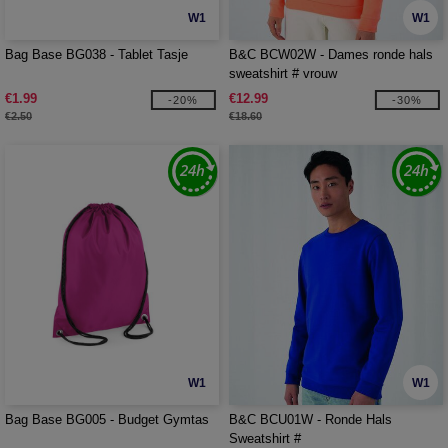
W1
W1
Bag Base BG038 - Tablet Tasje
B&C BCW02W - Dames ronde hals
sweatshirt # vrouw
€1.99
€12.99
-20%
-30%
€2.50
€18.60
W1
W1
Bag Base BG005 - Budget Gymtas
B&C BCU01W - Ronde Hals
Sweatshirt #