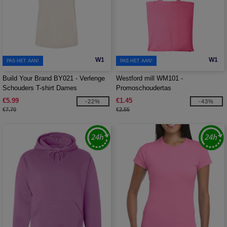
W1
W1
PAS HET AAN!
PAS HET AAN!
Build Your Brand BY021 - Verlenge
Westford mill WM101 -
Schouders T-shirt Dames
Promoschoudertas
€5.99
€1.45
-22%
-43%
€7.70
€2.55