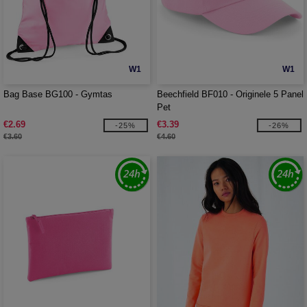
W1
W1
Bag Base BG100 - Gymtas
Beechfield BF010 - Originele 5 Panel
Pet
€2.69
€3.39
-25%
-26%
€3.60
€4.60