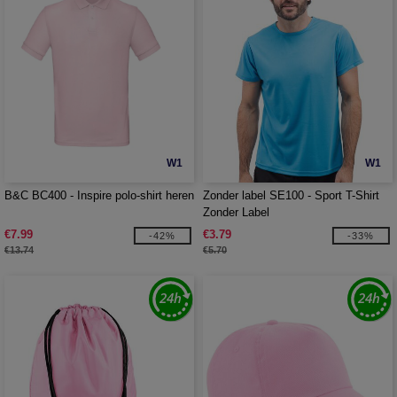
W1
W1
B&C BC400 - Inspire polo-shirt heren
Zonder label SE100 - Sport T-Shirt
Zonder Label
€7.99
€3.79
-42%
-33%
€13.74
€5.70