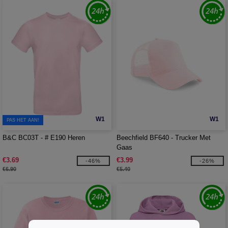
W1
W1
PAS HET AAN!
B&C BC03T - # E190 Heren
Beechfield BF640 - Trucker Met
Gaas
€3.69
€3.99
-46%
-26%
€6.90
€5.40