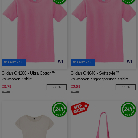
W1
W1
PAS HET AAN!
PAS HET AAN!
Gildan GN200 - Ultra Cotton™
Gildan GN640 - Softstyle™
volwassen t-shirt
volwassen ringgesponnen t-shirt
€3.79
€2.89
-60%
-55%
€9.40
€6.40