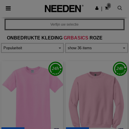
×
Needen-app
0
Download app
|
Betere prijzen in de app!
Verfijn uw selectie
ONBEDRUKTE KLEDING
GRBASICS
ROZE