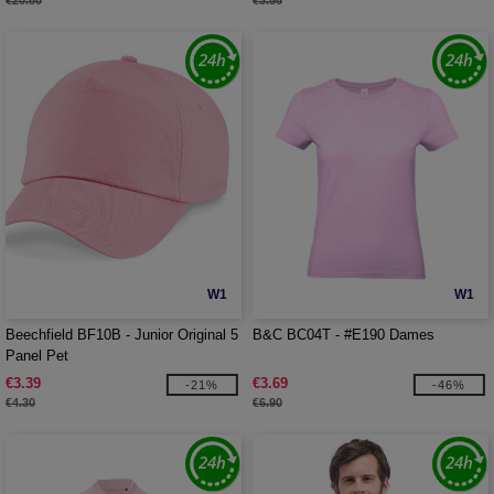
€20.80
€3.56
W1
W1
Beechfield BF10B - Junior Original 5
B&C BC04T - #E190 Dames
Panel Pet
€3.39
€3.69
-21%
-46%
€4.30
€6.90