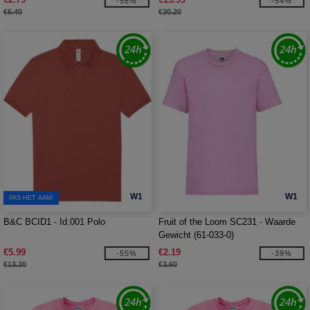
-56%
-54%
€6.40
€30.20
W1
W1
PAS HET AAN!
B&C BCID1 - Id.001 Polo
Fruit of the Loom SC231 - Waarde
Gewicht (61-033-0)
€5.99
€2.19
-55%
-39%
€13.30
€3.60