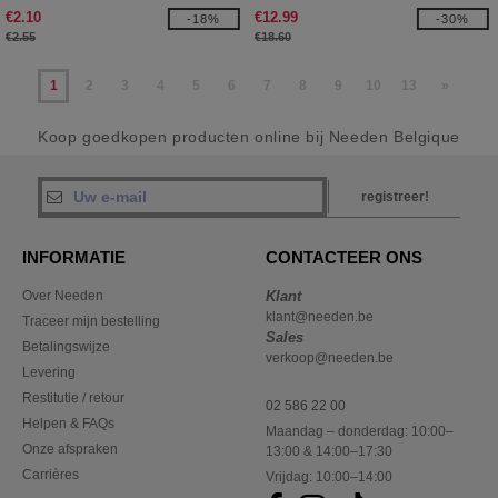
€2.10
€12.99
-18%
-30%
€2.55
€18.60
1
2
3
4
5
6
7
8
9
10
13
»
Koop goedkopen producten online bij Needen Belgique
registreer!
INFORMATIE
CONTACTEER ONS
Over Needen
Klant
klant@needen.be
Traceer mijn bestelling
Sales
Betalingswijze
verkoop@needen.be
Levering
Restitutie / retour
02 586 22 00
Helpen & FAQs
Maandag – donderdag: 10:00–
Onze afspraken
13:00 & 14:00–17:30
Carrières
Vrijdag: 10:00–14:00