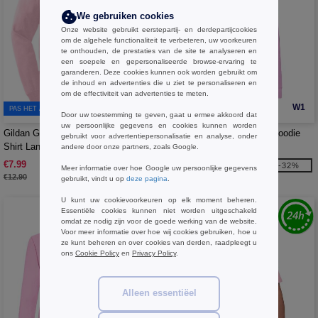
We gebruiken cookies
Onze website gebruikt eerstepartij- en derdepartijcookies
om de algehele functionaliteit te verbeteren, uw voorkeuren
te onthouden, de prestaties van de site te analyseren en
een soepele en gepersonaliseerde browse-ervaring te
garanderen. Deze cookies kunnen ook worden gebruikt om
de inhoud en advertenties die u ziet te personaliseren en
om de effectiviteit van advertenties te meten.
W1
W1
PAS HET AAN!
Door uw toestemming te geven, gaat u ermee akkoord dat
uw persoonlijke gegevens en cookies kunnen worden
Gildan GN186 - Ultra Cotton Adult T-
Fruit of the Loom SC371 - Hoodie
gebruikt voor advertentiepersonalisatie en analyse, onder
Shirt Lange Mouw
Sweater (62-034-0)
andere door onze partners, zoals Google.
€7.99
€12.99
-38%
-32%
Meer informatie over hoe Google uw persoonlijke gegevens
€12.90
€19.20
gebruikt, vindt u op
deze pagina
.
U kunt uw cookievoorkeuren op elk moment beheren.
Essentiële cookies kunnen niet worden uitgeschakeld
omdat ze nodig zijn voor de goede werking van de website.
Voor meer informatie over hoe wij cookies gebruiken, hoe u
ze kunt beheren en over cookies van derden, raadpleegt u
ons
Cookie Policy
en
Privacy Policy
.
Alleen essentiëel