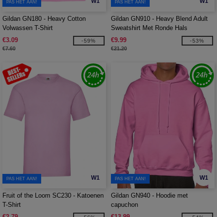
W1
W1
PAS HET AAN!
PAS HET AAN!
Gildan GN180 - Heavy Cotton
Gildan GN910 - Heavy Blend Adult
Volwassen T-Shirt
Sweatshirt Met Ronde Hals
€3.09
€9.99
-59%
-53%
€7.60
€21.20
W1
W1
PAS HET AAN!
PAS HET AAN!
Fruit of the Loom SC230 - Katoenen
Gildan GN940 - Hoodie met
T-Shirt
capuchon
€2.79
€13.99