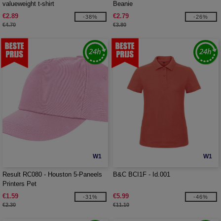
valueweight t-shirt
Beanie
€2.89
€2.79
-38%
-26%
€4.70
€3.80
W1
W1
Result RC080 - Houston 5-Paneels
B&C BCI1F - Id.001
Printers Pet
€1.59
€5.99
-31%
-46%
€2.30
€11.10