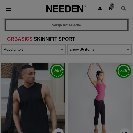
×
Needen-app
0
Download app
|
Betere prijzen in de app!
Verfijn uw selectie
GRBASICS
SKINNIFIT SPORT