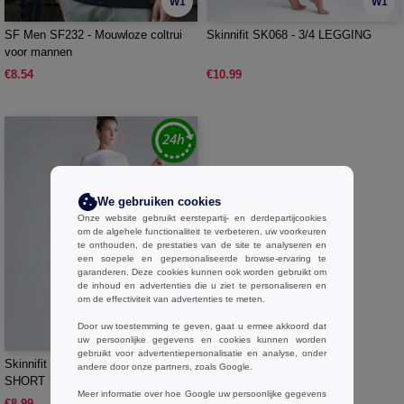
W1
W1
SF Men SF232 - Mouwloze coltrui
Skinnifit SK068 - 3/4 LEGGING
voor mannen
€8.54
€10.99
We gebruiken cookies
Onze website gebruikt eerstepartij- en derdepartijcookies
om de algehele functionaliteit te verbeteren, uw voorkeuren
te onthouden, de prestaties van de site te analyseren en
een soepele en gepersonaliseerde browse-ervaring te
garanderen. Deze cookies kunnen ook worden gebruikt om
de inhoud en advertenties die u ziet te personaliseren en
om de effectiviteit van advertenties te meten.
Door uw toestemming te geven, gaat u ermee akkoord dat
W1
uw persoonlijke gegevens en cookies kunnen worden
gebruikt voor advertentiepersonalisatie en analyse, onder
Skinnifit SK069 - DAMES RETRO
andere door onze partners, zoals Google.
SHORT
Meer informatie over hoe Google uw persoonlijke gegevens
€8.99