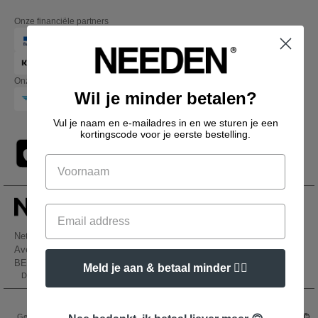
Onze financiële partners
Onze transporteurs
Wil je minder betalen?
Vul je naam en e-mailadres in en we sturen je een
kortingscode voor je eerste bestelling.
Netenders Belgium SRL
Avenue Hermann-Debroux 54, 1160, Bruxelles
BE61 3632 1629 8017
Meld je aan & betaal minder 👍🏼
Dit is GEEN retouradres. Voor retourzending, zie hier
👋
Hallo
Als u vragen of opmerkingen heeft,
Wettelijke bepalingen
-
Privacybeleid
-
Algemene Toegangs - En
kunt u op elk gewenst moment
Gebruiksvoorwaarden
-
Algemene Contractvoorwaarden
-
Cookiebeleid
-
Site Map