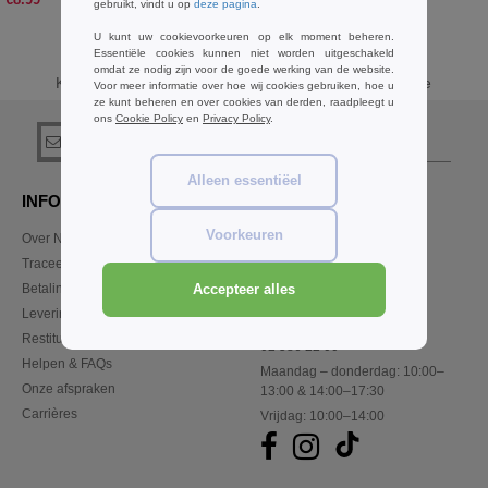
gebruikt, vindt u op
deze pagina
.
U kunt uw cookievoorkeuren op elk moment beheren.
Essentiële cookies kunnen niet worden uitgeschakeld
omdat ze nodig zijn voor de goede werking van de website.
Koop
GrBasics Skinnifit Sport
bij Needen Belgique
Voor meer informatie over hoe wij cookies gebruiken, hoe u
ze kunt beheren en over cookies van derden, raadpleegt u
ons
Cookie Policy
en
Privacy Policy
.
registreer!
Alleen essentiëel
INFORMATIE
CONTACTEER ONS
Voorkeuren
Over Needen
Klant
klant@needen.be
Traceer mijn bestelling
Sales
Betalingswijze
Accepteer alles
verkoop@needen.be
Levering
Restitutie / retour
02 586 22 00
Helpen & FAQs
Maandag – donderdag: 10:00–
Onze afspraken
13:00 & 14:00–17:30
Carrières
Vrijdag: 10:00–14:00