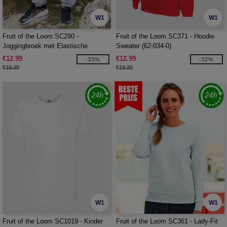
W1
W1
Fruit of the Loom SC290 -
Fruit of the Loom SC371 - Hoodie
Joggingbroek met Elastische
Sweater (62-034-0)
Boorden
€12.99
€12.99
-33%
-32%
€19.30
€19.20
W1
W1
Fruit of the Loom SC1019 - Kinder
Fruit of the Loom SC361 - Lady-Fit