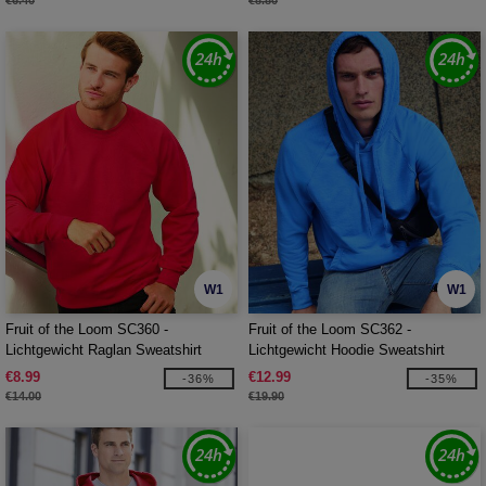
€6.40
€8.80
W1
W1
Fruit of the Loom SC360 -
Fruit of the Loom SC362 -
Lichtgewicht Raglan Sweatshirt
Lichtgewicht Hoodie Sweatshirt
€8.99
€12.99
-36%
-35%
€14.00
€19.90