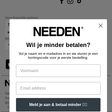
Onze financiële partners
Onze transporteurs
Wil je minder betalen?
Vul je naam en e-mailadres in en we sturen je een
kortingscode voor je eerste bestelling.
Netenders Belgium SRL
Avenue Hermann-Debroux 54, 1160, Bruxelles
BE61 3632 1629 8017
Meld je aan & betaal minder 👍🏼
Dit is GEEN retouradres. Voor retourzending, zie hier
👋
Hallo