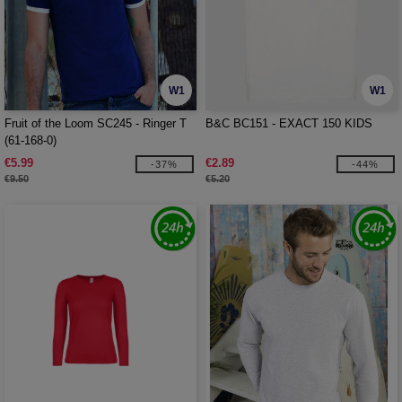
W1
W1
Fruit of the Loom SC245 - Ringer T
B&C BC151 - EXACT 150 KIDS
(61-168-0)
€5.99
€2.89
-37%
-44%
€9.50
€5.20