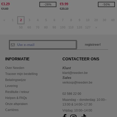
€3.29
€9.99
-28%
-50%
€4.60
€20.10
«
1
2
3
4
5
6
7
8
9
10
20
30
40
50
60
70
80
90
100
110
120
127
»
registreer!
INFORMATIE
CONTACTEER ONS
Over Needen
Klant
klant@needen.be
Traceer mijn bestelling
Sales
Betalingswijze
verkoop@needen.be
Levering
Restitutie / retour
02 586 22 00
Helpen & FAQs
Maandag – donderdag: 10:00–
Onze afspraken
13:00 & 14:00–17:30
Carrières
Vrijdag: 10:00–14:00