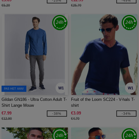
-25%
-49%
€5.20
€25.70
W1
W1
PAS HET AAN!
Gildan GN186 - Ultra Cotton Adult T-
Fruit of the Loom SC224 - V-hals T-
Shirt Lange Mouw
shirt
€7.99
€3.09
-38%
-34%
€12.90
€4.70