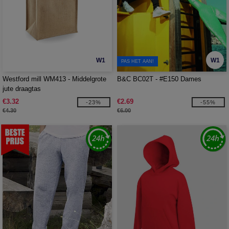
W1
W1
PAS HET AAN!
Westford mill WM413 - Middelgrote
B&C BC02T - #E150 Dames
jute draagtas
€3.32
€2.69
-23%
-55%
€4.30
€6.00