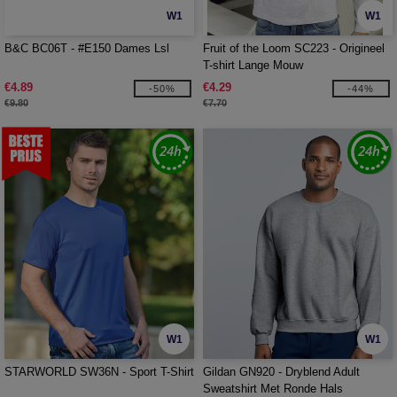
W1
W1
B&C BC06T - #E150 Dames Lsl
Fruit of the Loom SC223 - Origineel
T-shirt Lange Mouw
€4.89
€4.29
-50%
-44%
€9.80
€7.70
W1
W1
STARWORLD SW36N - Sport T-Shirt
Gildan GN920 - Dryblend Adult
Sweatshirt Met Ronde Hals