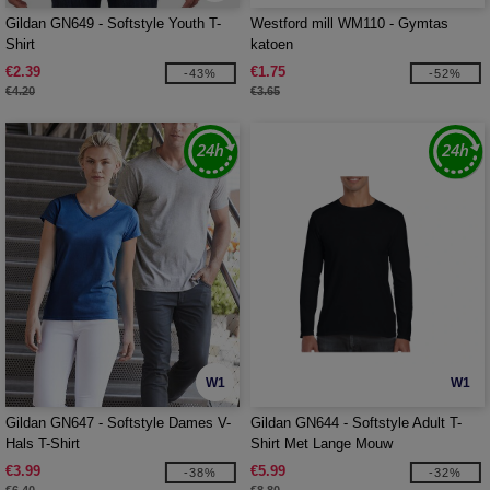
Gildan GN649 - Softstyle Youth T-
Westford mill WM110 - Gymtas
Shirt
katoen
€2.39
€1.75
-43%
-52%
€4.20
€3.65
W1
W1
Gildan GN647 - Softstyle Dames V-
Gildan GN644 - Softstyle Adult T-
Hals T-Shirt
Shirt Met Lange Mouw
€3.99
€5.99
-38%
-32%