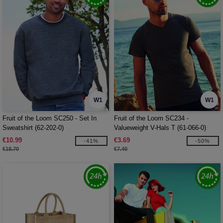
W1
W1
Fruit of the Loom SC250 - Set In
Fruit of the Loom SC234 -
Sweatshirt (62-202-0)
Valueweight V-Hals T (61-066-0)
€10.99
€3.69
-41%
-50%
€18.70
€7.40