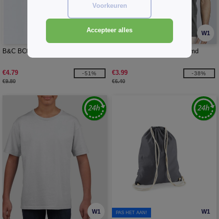
Voorkeuren
Accepteer alles
W1
W1
B&C BC05T - #E150 Heren LSL
Gildan GN643 - Tanktop Hemd
€4.79
€3.99
-51%
-38%
€9.80
€6.40
W1
W1
PAS HET AAN!