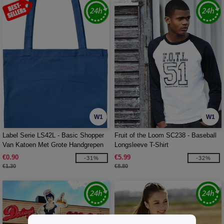
W1
W1
Label Serie LS42L - Basic Shopper
Fruit of the Loom SC238 - Baseball
Van Katoen Met Grote Handgrepen
Longsleeve T-Shirt
€0.90
€5.99
-31%
-32%
€1.30
€8.80