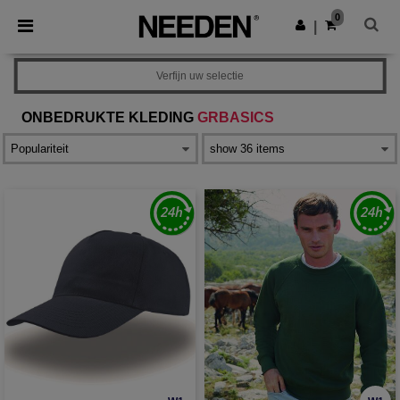
×
Needen-app
0
Download app
|
Betere prijzen in de app!
Verfijn uw selectie
ONBEDRUKTE KLEDING
GRBASICS