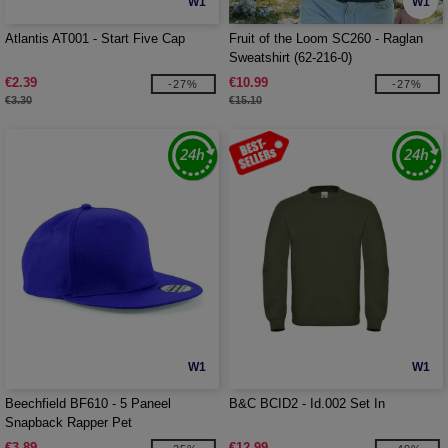
W1
W1
Atlantis AT001 - Start Five Cap
Fruit of the Loom SC260 - Raglan
Sweatshirt (62-216-0)
€2.39
€10.99
-27%
-27%
€3.30
€15.10
W1
W1
Beechfield BF610 - 5 Paneel
B&C BCID2 - Id.002 Set In
Snapback Rapper Pet
€3.89
€12.99