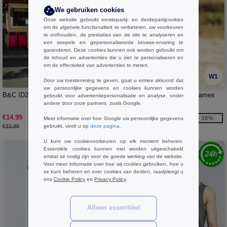
We gebruiken cookies
Onze website gebruikt eerstepartij- en derdepartijcookies
om de algehele functionaliteit te verbeteren, uw voorkeuren
te onthouden, de prestaties van de site te analyseren en
een soepele en gepersonaliseerde browse-ervaring te
garanderen. Deze cookies kunnen ook worden gebruikt om
de inhoud en advertenties die u ziet te personaliseren en
om de effectiviteit van advertenties te meten.
W1
W1
Door uw toestemming te geven, gaat u ermee akkoord dat
uw persoonlijke gegevens en cookies kunnen worden
B&C ID203 - Sweatshirt Id203 50/50
Fruit of the Loom SC269 - Dames
gebruikt voor advertentiepersonalisatie en analyse, onder
andere door onze partners, zoals Google.
Hoodie Sweater
€14.99
€13.99
-32%
-38%
Meer informatie over hoe Google uw persoonlijke gegevens
gebruikt, vindt u op
deze pagina
.
€22.00
€22.70
U kunt uw cookievoorkeuren op elk moment beheren.
Essentiële cookies kunnen niet worden uitgeschakeld
omdat ze nodig zijn voor de goede werking van de website.
Voor meer informatie over hoe wij cookies gebruiken, hoe u
ze kunt beheren en over cookies van derden, raadpleegt u
ons
Cookie Policy
en
Privacy Policy
.
Alleen essentiëel