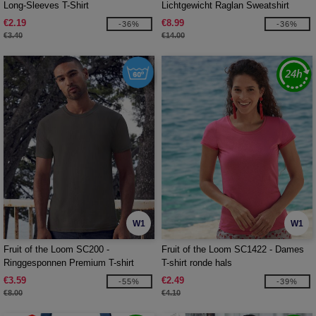
Long-Sleeves T-Shirt
Lichtgewicht Raglan Sweatshirt
€2.19
€8.99
-36%
-36%
€3.40
€14.00
W1
W1
Fruit of the Loom SC200 -
Fruit of the Loom SC1422 - Dames
Ringgesponnen Premium T-shirt
T-shirt ronde hals
€3.59
€2.49
-55%
-39%
€8.00
€4.10