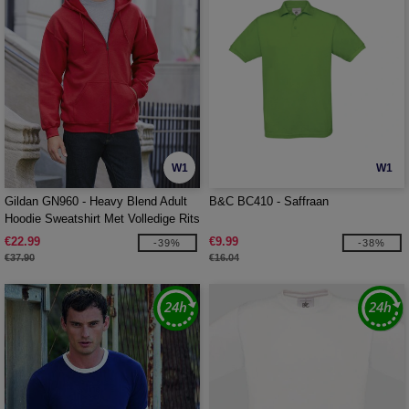
W1
W1
Gildan GN960 - Heavy Blend Adult
B&C BC410 - Saffraan
Hoodie Sweatshirt Met Volledige Rits
€22.99
€9.99
-39%
-38%
€37.90
€16.04