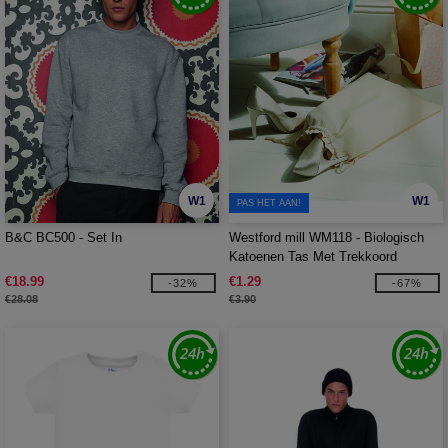
W1
W1
PAS HET AAN!
B&C BC500 - Set In
Westford mill WM118 - Biologisch
Katoenen Tas Met Trekkoord
€18.99
€1.29
-32%
-67%
€28.08
€3.90