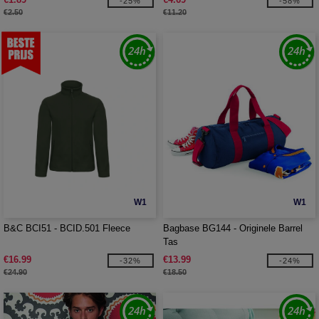
-25%
-58%
€2.50
€11.20
W1
W1
B&C BCI51 - BCID.501 Fleece
Bagbase BG144 - Originele Barrel
Tas
€16.99
€13.99
-32%
-24%
€24.90
€18.50