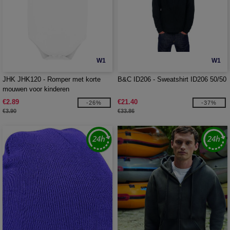
W1
W1
JHK JHK120 - Romper met korte
B&C ID206 - Sweatshirt ID206 50/50
mouwen voor kinderen
€2.89
€21.40
-26%
-37%
€3.90
€33.86