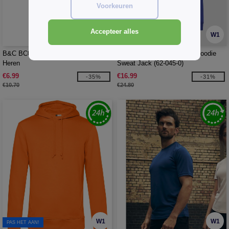
Voorkeuren
Accepteer alles
W1
W1
B&C BC055 - TM055 Tri-Blend
Fruit of the Loom SC379 - Hoodie
Heren
Sweat Jack (62-045-0)
€6.99
€16.99
-35%
-31%
€10.70
€24.80
W1
W1
PAS HET AAN!