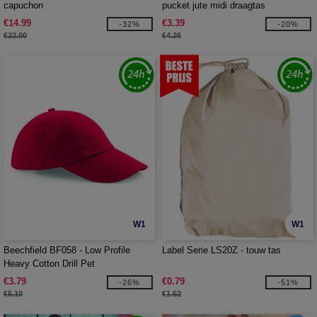
capuchon
pucket jute midi draagtas
€14.99
€3.39
-32%
-20%
€22.00
€4.26
W1
W1
Beechfield BF058 - Low Profile
Label Serie LS20Z - touw tas
Heavy Cotton Drill Pet
€3.79
€0.79
-26%
-51%
€5.10
€1.62