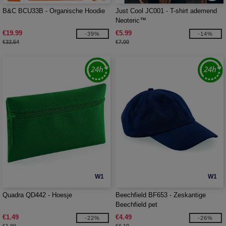
B&C BCU33B - Organische Hoodie
Just Cool JC001 - T-shirt ademend
Neoteric™
€19.99
€5.99
-39%
-14%
€32.54
€7.00
W1
W1
Quadra QD442 - Hoesje
Beechfield BF653 - Zeskantige
Beechfield pet
€1.49
€4.49
-22%
-26%