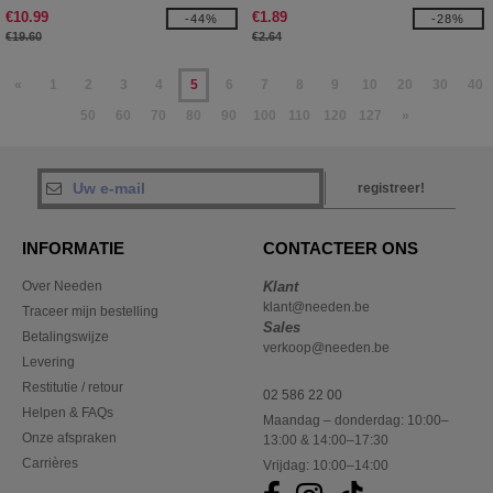
€10.99
€1.89
-44%
-28%
€19.60
€2.64
«
1
2
3
4
5
6
7
8
9
10
20
30
40
50
60
70
80
90
100
110
120
127
»
registreer!
INFORMATIE
CONTACTEER ONS
Over Needen
Klant
klant@needen.be
Traceer mijn bestelling
Sales
Betalingswijze
verkoop@needen.be
Levering
Restitutie / retour
02 586 22 00
Helpen & FAQs
Maandag – donderdag: 10:00–
Onze afspraken
13:00 & 14:00–17:30
Carrières
Vrijdag: 10:00–14:00