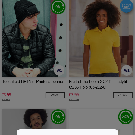
W1
W1
Beechfield BF445 - Printer's beanie
Fruit of the Loom SC281 - Ladyfit
65/35 Polo (63-212-0)
€3.59
€7.99
-25%
-40%
€4.80
€13.30