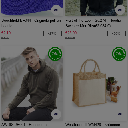
W1
W1
Beechfield BF044 - Originele pull-on
Fruit of the Loom SC274 - Hoodie
beanie
Sweater Met Rits(62-034-0)
€2.19
€23.99
-27%
-38%
€3.00
€38.80
W1
W1
AWDIS JH001 - Hoodie met
Westford mill WM426 - Katoenen