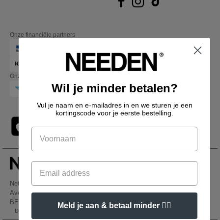
Onze financiële partners
Onze transporteurs
Wil je minder betalen?
Vul je naam en e-mailadres in en we sturen je een
kortingscode voor je eerste bestelling.
Netenders Belgium SRL
Avenue Hermann-Debroux 54, 1160, Bruxelles
BE61 3632 1629 8017
Meld je aan & betaal minder 👍🏼
Dit is GEEN retouradres. Voor retourzending, zie hier