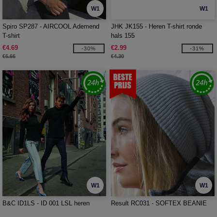
W1
W1
Spiro SP287 - AIRCOOL Ademend
JHK JK155 - Heren T-shirt ronde
T-shirt
hals 155
€4.69
€2.99
-30%
-31%
€6.66
€4.30
W1
W1
B&C ID1LS - ID 001 LSL heren
Result RC031 - SOFTEX BEANIE