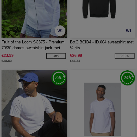
W1
W1
Fruit of the Loom SC375 - Premium
B&C BCID4 - ID.004 sweatshirt met
70/30 dames sweatshirt-jack met
¼ rits
capuchon
€23.99
€26.99
-38%
-35%
€38.80
€41.74