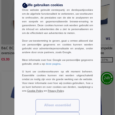
We gebruiken cookies
Onze website gebruikt eerstepartij- en derdepartijcookies
om de algehele functionaliteit te verbeteren, uw voorkeuren
te onthouden, de prestaties van de site te analyseren en
een soepele en gepersonaliseerde browse-ervaring te
garanderen. Deze cookies kunnen ook worden gebruikt om
de inhoud en advertenties die u ziet te personaliseren en
om de effectiviteit van advertenties te meten.
W1
W1
Door uw toestemming te geven, gaat u ermee akkoord dat
uw persoonlijke gegevens en cookies kunnen worden
B&C BC10T - Zwaar unisex
Westford mill WM544 - Gedompelde
gebruikt voor advertentiepersonalisatie en analyse, onder
andere door onze partners, zoals Google.
oversized t-shirt
Onderkant Canvas Accessoire
€9.99
€3.29
-37%
Meer informatie over hoe Google uw persoonlijke gegevens
gebruikt, vindt u op
deze pagina
.
€5.20
U kunt uw cookievoorkeuren op elk moment beheren.
Essentiële cookies kunnen niet worden uitgeschakeld
omdat ze nodig zijn voor de goede werking van de website.
Voor meer informatie over hoe wij cookies gebruiken, hoe u
ze kunt beheren en over cookies van derden, raadpleegt u
ons
Cookie Policy
en
Privacy Policy
.
Alleen essentiëel