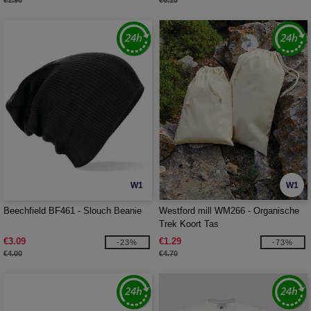
€1.90
€6.10
W1
W1
Beechfield BF461 - Slouch Beanie
Westford mill WM266 - Organische
Trek Koort Tas
€3.09
€1.29
-23%
-73%
€4.00
€4.70