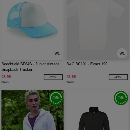
W1
W1
Beechfield BF64B - Junior Vintage
B&C BC191 - Exact 190
Snapback Trucker
€3.99
€3.89
-22%
-43%
€5.10
€6.86