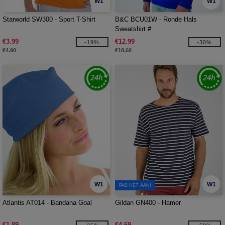
W1
W1
Starworld SW300 - Sport T-Shirt
B&C BCU01W - Ronde Hals
Sweatshirt #
€3.99
€12.99
-19%
-30%
€4.90
€18.60
W1
W1
PAS HET AAN!
Atlantis AT014 - Bandana Goal
Gildan GN400 - Hamer
€1.89
€4.69