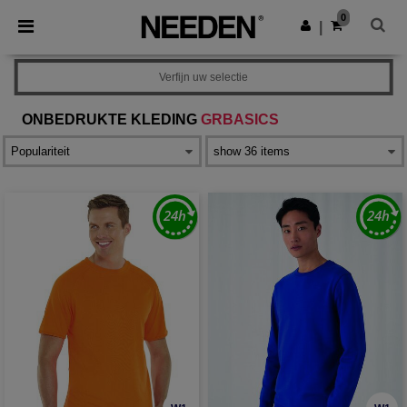
×
Needen-app
0
Download app
|
Betere prijzen in de app!
Verfijn uw selectie
ONBEDRUKTE KLEDING
GRBASICS