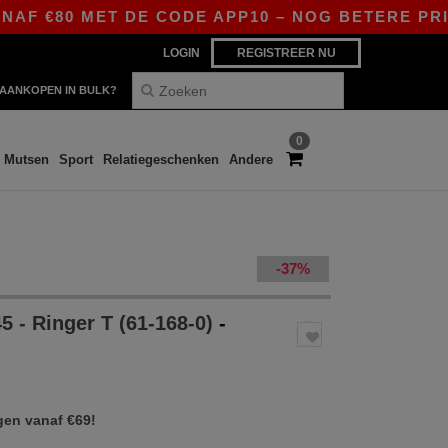
0 MET DE CODE APP10 – NOG BETERE PRIJZEN IN
LOGIN
REGISTREER NU
AANKOPEN IN BULK?
0
Mutsen
Sport
Relatiegeschenken
Andere
-37%
 - Ringer T (61-168-0)
-
gen vanaf €69!