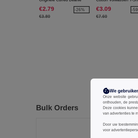
€2.79
€3.09
-26%
-5
€3.80
€7.60
We gebruike
Onze website gebruik
onthouden, de prest
Bulk Orders
Deze cookies kunnen 
van advertenties te 
Door uw toestemming
voor advertentiepers