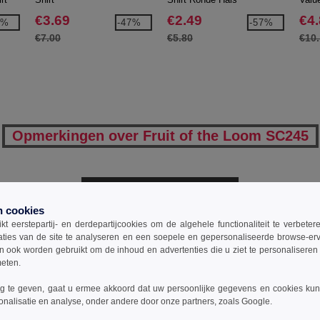
(61-0
€3.69
€2.49
€4
9%
-47%
-57%
€7.00
€5.80
€10
Opmerkingen over Fruit of the Loom SC245
Een opmerking toevoegen
n cookies
t eerstepartij- en derdepartijcookies om de algehele functionaliteit te verbete
aties van de site te analyseren en een soepele en gepersonaliseerde browse-erv
ook worden gebruikt om de inhoud en advertenties die u ziet te personaliseren e
meten.
 te geven, gaat u ermee akkoord dat uw persoonlijke gegevens en cookies ku
onalisatie en analyse, onder andere door onze partners, zoals Google.
0
ARTIKELEN
€
0.00