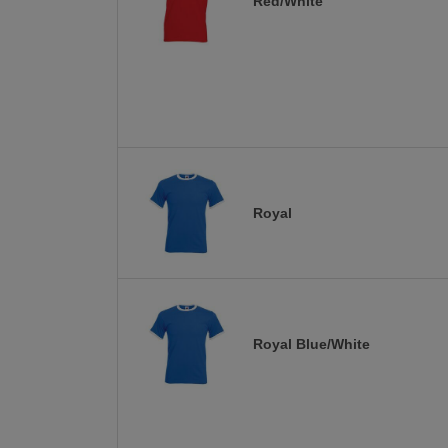
Red/White
Royal
Royal Blue/White