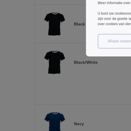
Meer informatie over
U kunt uw cookievoo
zijn voor de goede w
Black
over cookies van de
Alleen essent
Black/White
Navy