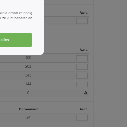
Op voorraad
Aant.
akeld omdat ze nodig
 u ze kunt beheren en
56
alles
Op voorraad
Aant.
100
201
343
144
0
Op voorraad
Aant.
24