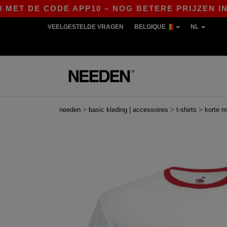
DE CODE APP10 – NOG BETERE PRIJZEN IN DE AP
VEELGESTELDE VRAGEN
BELGIQUE
NL
>
>
>
needen
basic kleding | accessoires
t-shirts
korte 