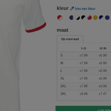
kleur
kies een kleur
maat
Op voorraad
1-11
12-35
S
7.99
6.99
€
€
M
7.99
6.99
€
€
L
7.99
6.99
€
€
XL
7.99
6.99
€
€
2XL
7.99
6.99
€
€
3XL
8.99
7.47
€
€