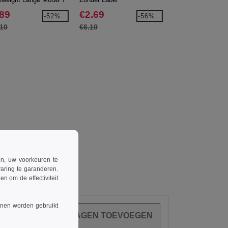
38-0)
.89
€2.69
€5.99
-52%
-56%
.10
€6.10
€7.30
ren, uw voorkeuren te
aring te garanderen.
n om de effectiviteit
nnen worden gebruikt