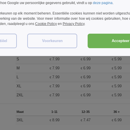
 hoe Google uw persoonlijke gegevens gebruikt, vindt u op
deze pagina
.
Maat
1-11
12-35
36 +
rkeuren op elk moment beheren. Essentiële cookies kunnen niet worden uitgesch
erking van de website. Voor meer informatie over hoe wij cookies gebruiken, hoe
3XL
8.99
7.47
6.99
€
€
€
rden, raadpleegt u ons
Cookie Policy
en
Privacy Policy
.
iëel
Voorkeuren
Accepteer 
Maat
1-11
12-35
36 +
S
7.99
6.99
5.99
€
€
€
M
7.99
6.99
5.99
€
€
€
L
7.99
6.99
5.99
€
€
€
XL
7.99
6.99
5.99
€
€
€
2XL
7.99
6.99
5.99
€
€
€
Maat
1-11
12-35
36 +
3XL
8.99
7.47
6.99
€
€
€