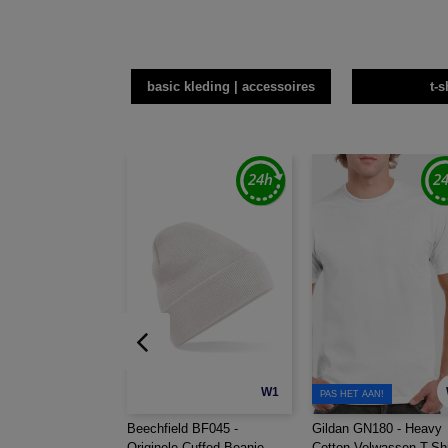
basic kleding | accessoires
t-s
W1
PAS HET AAN!
Beechfield BF045 -
Gildan GN180 - Heavy
Originele Cuffed Beanie
Cotton Volwassen T-Shi