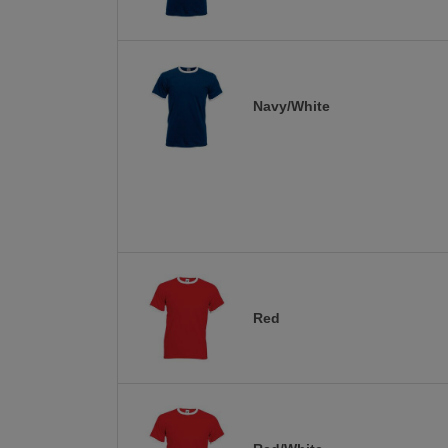
Navy/White
Red