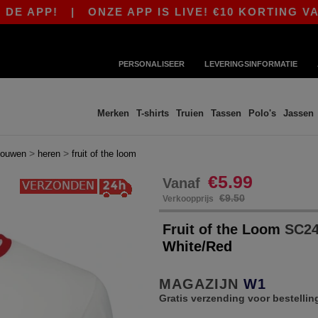
P!
|
ONZE APP IS LIVE! €10 KORTING VANAF €8
PERSONALISEER
LEVERINGSINFORMATIE
Merken
T-shirts
Truien
Tassen
Polo's
Jassen
>
>
mouwen
heren
fruit of the loom
€5.99
Vanaf
€9.50
Verkoopprijs
Fruit of the Loom
SC245
White/Red
MAGAZIJN
W1
Gratis verzending voor bestellin