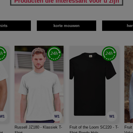
Producten die interessant voor u zijn
hirts
korte mouwen
her
W1
W1
W1
Russell JZ180 - Klassiek T-
Fruit of the Loom SC220 - T-
Frui
rt
Shirt
Shirt Ronde Hals
Valu