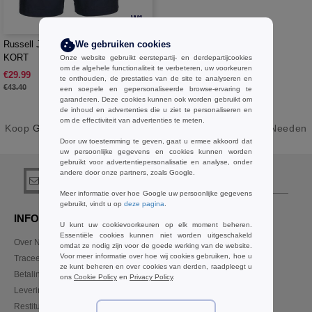
W1
Russell JZ002 - WERKBROEK
We gebruiken cookies
KORT
Onze website gebruikt eerstepartij- en derdepartijcookies
om de algehele functionaliteit te verbeteren, uw voorkeuren
€29.99
-31%
te onthouden, de prestaties van de site te analyseren en
€43.40
een soepele en gepersonaliseerde browse-ervaring te
garanderen. Deze cookies kunnen ook worden gebruikt om
de inhoud en advertenties die u ziet te personaliseren en
om de effectiviteit van advertenties te meten.
Koop
GrBasics 4XL Blauw Heren Broeken en shorts
bij Needen
Door uw toestemming te geven, gaat u ermee akkoord dat
Belgique
uw persoonlijke gegevens en cookies kunnen worden
gebruikt voor advertentiepersonalisatie en analyse, onder
andere door onze partners, zoals Google.
registreer!
Meer informatie over hoe Google uw persoonlijke gegevens
gebruikt, vindt u op
deze pagina
.
INFORMATIE
CONTACTEER ONS
U kunt uw cookievoorkeuren op elk moment beheren.
Essentiële cookies kunnen niet worden uitgeschakeld
Over Needen
Klant
omdat ze nodig zijn voor de goede werking van de website.
klant@needen.be
Voor meer informatie over hoe wij cookies gebruiken, hoe u
Traceer mijn bestelling
ze kunt beheren en over cookies van derden, raadpleegt u
Sales
Betalingswijze
ons
Cookie Policy
en
Privacy Policy
.
verkoop@needen.be
Levering
Restitutie / retour
02 586 22 00