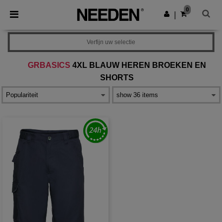
×
Needen-app
0
Download app
|
Betere prijzen in de app!
Verfijn uw selectie
GRBASICS
4XL BLAUW HEREN BROEKEN EN
SHORTS