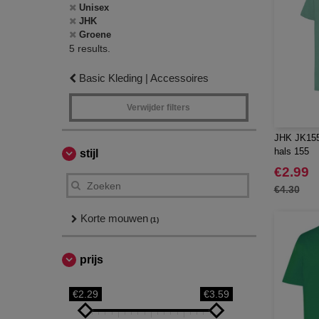
Unisex
JHK
Groene
5 results.
Basic Kleding | Accessoires
Verwijder filters
JHK JK155 
hals 155
stijl
€2.99
€4.30
Korte mouwen
(1)
prijs
€2.29
€3.59