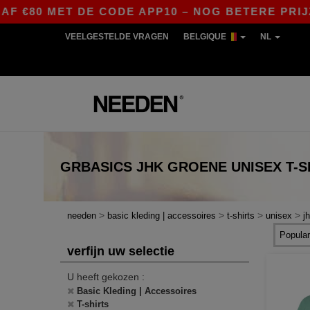
 €80 MET DE CODE APP10 – NOG BETERE PRIJZEN 
VEELGESTELDE VRAGEN
BELGIQUE
NL
GRBASICS
JHK GROENE UNISEX T-S
>
>
>
>
needen
basic kleding | accessoires
t-shirts
unisex
j
verfijn uw selectie
U heeft gekozen :
Basic Kleding | Accessoires
T-shirts