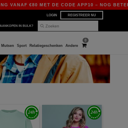
 VANAF €80 MET DE CODE APP10 – NOG BETERE P
LOGIN
REGISTREER NU
AANKOPEN IN BULK?
0
Mutsen
Sport
Relatiegeschenken
Andere