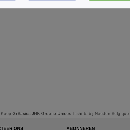
Koop
GrBasics JHK Groene Unisex T-shirts
bij Needen Belgique
TEER ONS
ABONNEREN