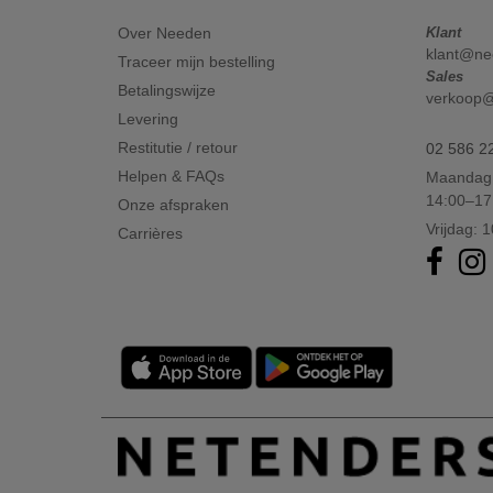
Over Needen
Klant
klant@ne
Traceer mijn bestelling
Sales
Betalingswijze
verkoop
Levering
Restitutie / retour
02 586 2
Helpen & FAQs
Maandag 
14:00–17
Onze afspraken
Vrijdag: 
Carrières