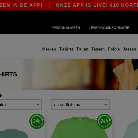
IN DE APP!
|
ONZE APP IS LIVE! €10 KORTING
PERSONALISEER
LEVERINGSINFORMATIE
Merken
T-shirts
Truien
Tassen
Polo's
Jassen
HIRTS
hk