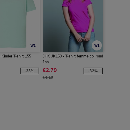
W1
W1
Kinder T-shirt 155
JHK JK150 - T-shirt femme col rond
155
€2.79
-33%
-32%
€4.10