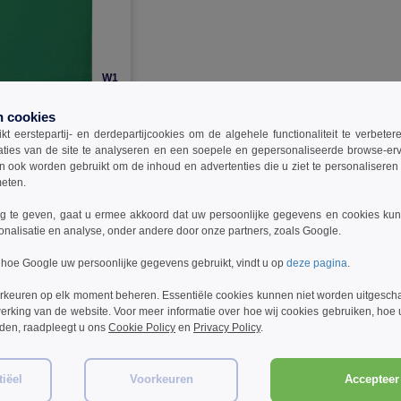
W1
 - T-shirt met korte
n cookies
90
t eerstepartij- en derdepartijcookies om de algehele functionaliteit te verbete
aties van de site te analyseren en een soepele en gepersonaliseerde browse-erv
ook worden gebruikt om de inhoud en advertenties die u ziet te personaliseren e
meten.
 te geven, gaat u ermee akkoord dat uw persoonlijke gegevens en cookies ku
onalisatie en analyse, onder andere door onze partners, zoals Google.
 hoe Google uw persoonlijke gegevens gebruikt, vindt u op
deze pagina
.
rkeuren op elk moment beheren. Essentiële cookies kunnen niet worden uitgesch
erking van de website. Voor meer informatie over hoe wij cookies gebruiken, hoe
rden, raadpleegt u ons
Cookie Policy
en
Privacy Policy
.
iëel
Voorkeuren
Accepteer 