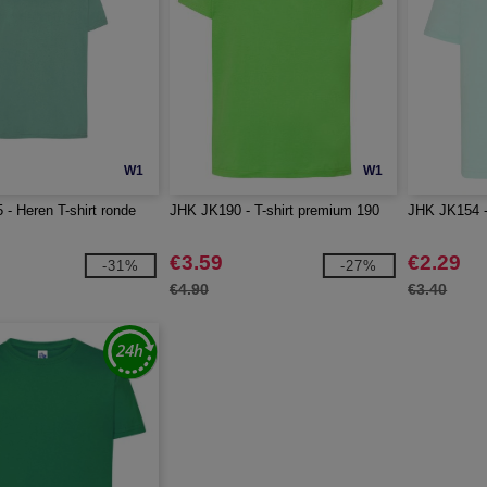
W1
W1
- Heren T-shirt ronde
JHK JK190 - T-shirt premium 190
JHK JK154 - 
€3.59
€2.29
-31%
-27%
€4.90
€3.40