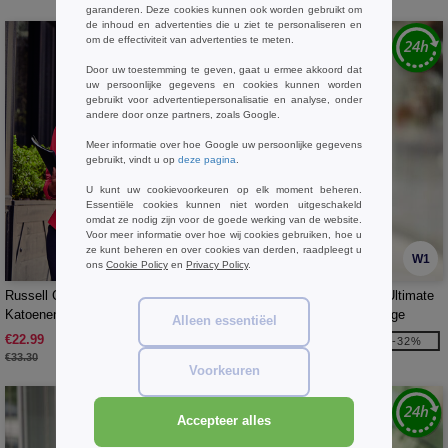
garanderen. Deze cookies kunnen ook worden gebruikt om
de inhoud en advertenties die u ziet te personaliseren en
om de effectiviteit van advertenties te meten.
Door uw toestemming te geven, gaat u ermee akkoord dat
uw persoonlijke gegevens en cookies kunnen worden
gebruikt voor advertentiepersonalisatie en analyse, onder
andere door onze partners, zoals Google.
Meer informatie over hoe Google uw persoonlijke gegevens
gebruikt, vindt u op
deze pagina
.
U kunt uw cookievoorkeuren op elk moment beheren.
Essentiële cookies kunnen niet worden uitgeschakeld
omdat ze nodig zijn voor de goede werking van de website.
Voor meer informatie over hoe wij cookies gebruiken, hoe u
ze kunt beheren en over cookies van derden, raadpleegt u
W1
W1
ons
Cookie Policy
en
Privacy Policy
.
Russell Collection JZ936 - Puur
Russell Collection JZ56F - Ultimate
Katoenen Easy Care Poplin
Strijkvrij Overhemd Met Lange
Alleen essentiëel
Overhemd Met Lange Mouwen
Mouwen
€22.99
€36.99
-31%
-32%
€33.30
€54.60
Voorkeuren
Accepteer alles