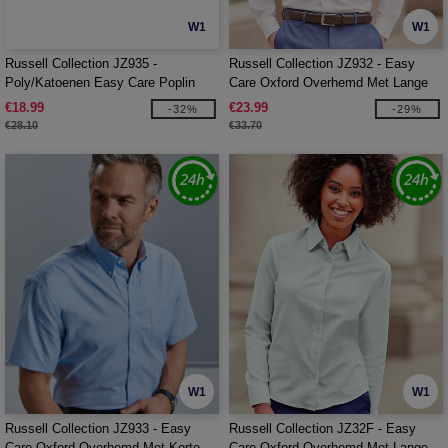
W1
W1
Russell Collection JZ935 -
Russell Collection JZ932 - Easy
Poly/Katoenen Easy Care Poplin
Care Oxford Overhemd Met Lange
Overhemd Met Korte Mouw
Mouw
€18.99
€23.99
-32%
-29%
€28.10
€33.70
W1
W1
Russell Collection JZ933 - Easy
Russell Collection JZ32F - Easy
Care Oxford Overhemd Met Korte
Care Oxford Overhemd Met Lange