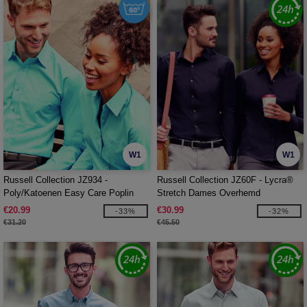
W1
W1
Russell Collection JZ934 -
Russell Collection JZ60F - Lycra®
Poly/Katoenen Easy Care Poplin
Stretch Dames Overhemd
Overhemd Met Lange Mouw
€20.99
€30.99
-33%
-32%
€31.20
€45.50