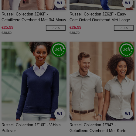
W1
W1
Russell Collection JZ46F -
Russell Collection JZ62F - Easy
Getailleerd Overhemd Met 3/4 Mouw
Care Oxford Overhemd Met Lange
Mouw
€25.99
€26.99
-32%
-30%
€38.50
€38.70
W1
W1
Russell Collection JZ10F - V-Hals
Russell Collection JZ947 -
Pullover
Getailleerd Overhemd Met Korte