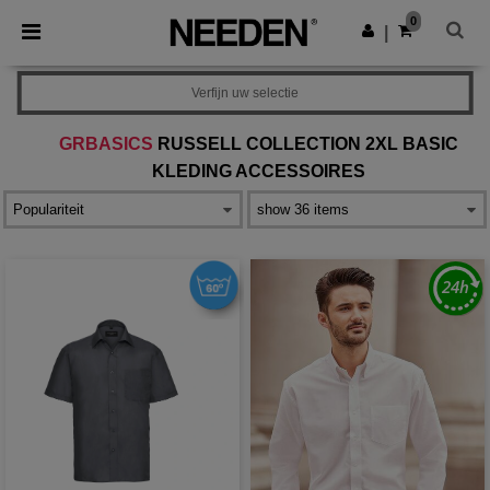
×
Needen-app
0
Download app
|
Betere prijzen in de app!
Verfijn uw selectie
GRBASICS
RUSSELL COLLECTION 2XL BASIC
KLEDING ACCESSOIRES