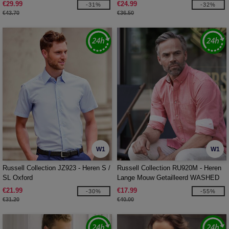
Mouw
€29.99
€24.99
-31%
-32%
€43.70
€36.50
W1
W1
Russell Collection JZ923 - Heren S /
Russell Collection RU920M - Heren
SL Oxford
Lange Mouw Getailleerd WASHED
OXFORD Overhemd
€21.99
€17.99
-30%
-55%
€31.20
€40.00