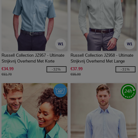
W1
W1
Russell Collection JZ957 - Ultimate
Russell Collection JZ958 - Ultimate
Strijkvrij Overhemd Met Korte
Strijkvrij Overhemd Met Lange
Mouwen
Mouwen
€34.99
€37.99
-32%
-31%
€51.70
€55.00