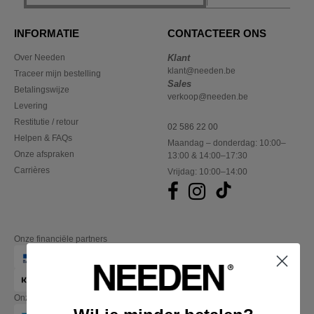
INFORMATIE
CONTACTEER ONS
Over Needen
Klant
klant@needen.be
Traceer mijn bestelling
Sales
Betalingswijze
verkoop@needen.be
Levering
Restitutie / retour
02 586 22 00
Helpen & FAQs
Maandag – donderdag: 10:00–
Onze afspraken
13:00 & 14:00–17:30
Carrières
Vrijdag: 10:00–14:00
Onze financiële partners
Onze transporteurs