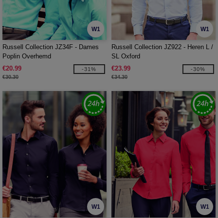
W1
W1
Russell Collection JZ34F - Dames
Russell Collection JZ922 - Heren L /
Poplin Overhemd
SL Oxford
€20.99
€23.99
-31%
-30%
€30.30
€34.30
W1
W1