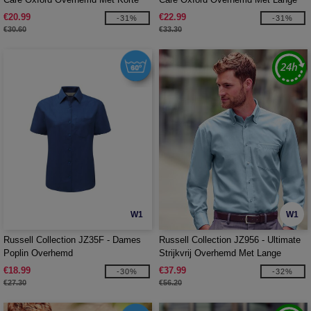
Mouw
Mouw
€20.99
€22.99
-31%
-31%
€30.60
€33.30
W1
W1
Russell Collection JZ35F - Dames
Russell Collection JZ956 - Ultimate
Poplin Overhemd
Strijkvrij Overhemd Met Lange
Mouwen
€18.99
€37.99
-30%
-32%
€27.30
€56.20