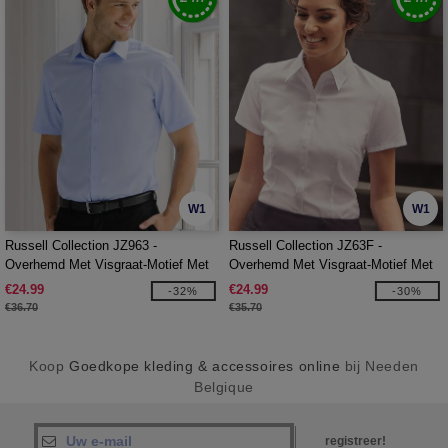
W1
W1
Russell Collection JZ963 -
Russell Collection JZ63F -
Overhemd Met Visgraat-Motief Met
Overhemd Met Visgraat-Motief Met
Korte Mouw
Korte Mouw
€24.99
€24.99
-32%
-30%
€36.70
€35.70
Koop
Goedkope kleding & accessoires online
bij Needen
Belgique
registreer!