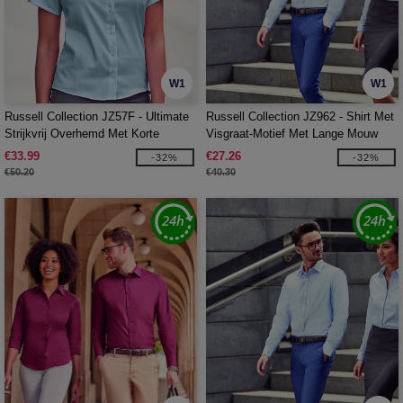
W1
W1
Russell Collection JZ57F - Ultimate
Russell Collection JZ962 - Shirt Met
Strijkvrij Overhemd Met Korte
Visgraat-Motief Met Lange Mouw
Mouwen
€33.99
€27.26
-32%
-32%
€50.20
€40.30