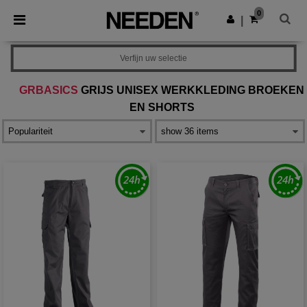
×
Needen-app
0
Download app
|
Betere prijzen in de app!
Verfijn uw selectie
GRBASICS
GRIJS UNISEX WERKKLEDING BROEKEN
EN SHORTS