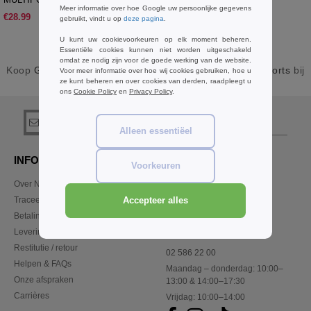
Meer informatie over hoe Google uw persoonlijke gegevens
TROUSERS
€28.99
gebruikt, vindt u op
deze pagina
.
U kunt uw cookievoorkeuren op elk moment beheren.
Essentiële cookies kunnen niet worden uitgeschakeld
omdat ze nodig zijn voor de goede werking van de website.
Koop
GrBasics Grijs Unisex Werkkleding Broeken en shorts
bij
Voor meer informatie over hoe wij cookies gebruiken, hoe u
ze kunt beheren en over cookies van derden, raadpleegt u
Needen Belgique
ons
Cookie Policy
en
Privacy Policy
.
registreer!
Alleen essentiëel
INFORMATIE
CONTACTEER ONS
Voorkeuren
Over Needen
Klant
klant@needen.be
Traceer mijn bestelling
Accepteer alles
Sales
Betalingswijze
verkoop@needen.be
Levering
Restitutie / retour
02 586 22 00
Helpen & FAQs
Maandag – donderdag: 10:00–
Onze afspraken
13:00 & 14:00–17:30
Carrières
Vrijdag: 10:00–14:00