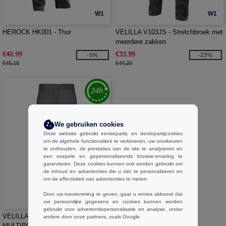
W1
W1
HEROCK HK001 - Thor
VELILLA V103JS - Stretchbroek met
meerdere zakken
€40.99
€33.99
-9%
-23%
€45.10
€44.20
We gebruiken cookies
Onze website gebruikt eerstepartij- en derdepartijcookies
om de algehele functionaliteit te verbeteren, uw voorkeuren
te onthouden, de prestaties van de site te analyseren en
een soepele en gepersonaliseerde browse-ervaring te
garanderen. Deze cookies kunnen ook worden gebruikt om
de inhoud en advertenties die u ziet te personaliseren en
om de effectiviteit van advertenties te meten.
Door uw toestemming te geven, gaat u ermee akkoord dat
W1
uw persoonlijke gegevens en cookies kunnen worden
gebruikt voor advertentiepersonalisatie en analyse, onder
VELILLA V3002W - WOMENS'
andere door onze partners, zoals Google.
MULTIPOCKET STRETCH