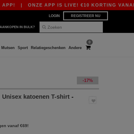
|
ONZE APP IS LIVE! €10 KORTING VANAF €80 M
LOGIN
REGISTREER NU
AANKOPEN IN BULK?
0
Mutsen
Sport
Relatiegeschenken
Andere
-17%
 Unisex katoenen T-shirt
-
gen vanaf €69!