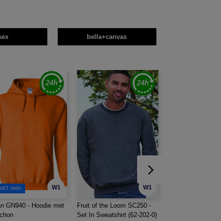
sex
bella+canvas
W1
W1
 HET AAN!
an GN940 - Hoodie met
Fruit of the Loom SC250 -
Bella+Canvas B
chon
Set In Sweatshirt (62-202-0)
- Unisex Heather T