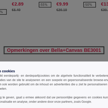
shirt
Hals
€2.89
€9.99
€1
-55%
-50%
€6.40
€20.10
€30
9%
Opmerkingen over Bella+Canvas BE3001
Een opmerking toevoegen
n cookies
t eerstepartij- en derdepartijcookies om de algehele functionaliteit te verbete
aties van de site te analyseren en een soepele en gepersonaliseerde browse-erv
ook worden gebruikt om de inhoud en advertenties die u ziet te personaliseren e
meten.
 te geven, gaat u ermee akkoord dat uw persoonlijke gegevens en cookies ku
onalisatie en analyse, onder andere door onze partners, zoals Google.
0
ARTIKELEN
€
0.00