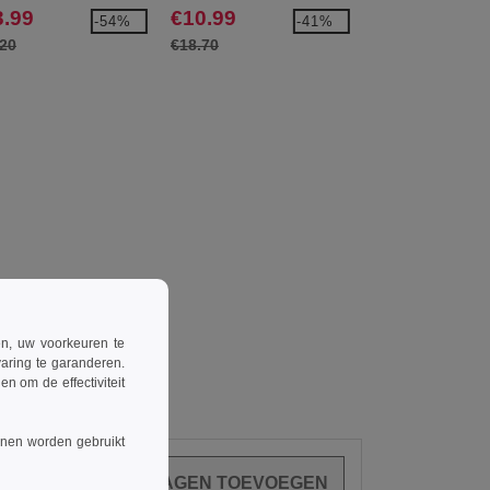
3.99
€10.99
€3.39
-54%
-41%
.20
€18.70
€8.90
ren, uw voorkeuren te
aring te garanderen.
n om de effectiviteit
nnen worden gebruikt