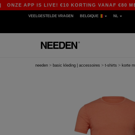
 APP IS LIVE! €10 KORTING VANAF €80 MET DE 
VEELGESTELDE VRAGEN
BELGIQUE
NL
>
>
>
needen
basic kleding | accessoires
t-shirts
korte 