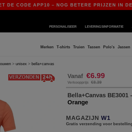
CODE APP10 – NOG BETERE PRIJZEN IN DE APP!
PERSONALISEER
LEVERINGSINFORMATIE
Merken
T-shirts
Truien
Tassen
Polo's
Jassen
>
>
mouwen
unisex
bella+canvas
€6.99
Vanaf
€8.39
Verkoopprijs
Bella+Canvas BE3001 -
Orange
MAGAZIJN
W1
Gratis verzending voor bestellin