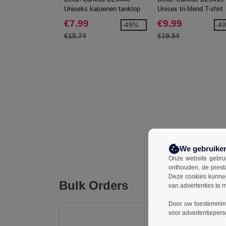
Uniseks katoenen tanktop
Unisex tri-blend T-shirt
€7.99
€9.99
-49%
-4
€15.74
€19.54
We gebruike
Onze website gebruik
onthouden, de prest
Deze cookies kunnen 
Bulk Orders
van advertenties te 
Door uw toestemming
voor advertentiepers