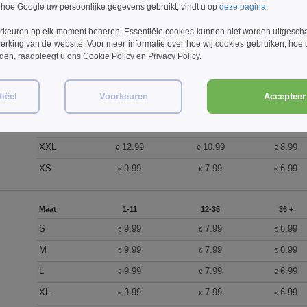
 hoe Google uw persoonlijke gegevens gebruikt, vindt u op
deze pagina
.
rkeuren op elk moment beheren. Essentiële cookies kunnen niet worden uitgesch
Maat
1-11
12-35
36 +
erking van de website. Voor meer informatie over hoe wij cookies gebruiken, hoe
rden, raadpleegt u ons
Cookie Policy
en
Privacy Policy
.
S
9.99
7.99
6.99
€
€
€
M
9.99
7.99
6.99
€
€
€
iëel
Voorkeuren
Accepteer 
L
9.99
7.99
6.99
€
€
€
XL
9.99
7.99
6.99
€
€
€
XXL
12.99
10.99
8.99
€
€
€
XS
9.99
7.99
6.99
€
€
€
Maat
1-11
12-35
36 +
S
9.99
7.99
6.99
€
€
€
M
9.99
7.99
6.99
€
€
€
L
9.99
7.99
6.99
€
€
€
XL
9.99
7.99
6.99
€
€
€