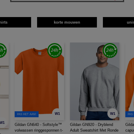
hirts
korte mouwen
uni
W1
W1
PAS HET AAN!
PAS
W1
Gildan GN640 - Softstyle™
Gildan GN920 - Dryblend
Gild
volwassen ringgesponnen t-
Adult Sweatshirt Met Ronde
capu
-