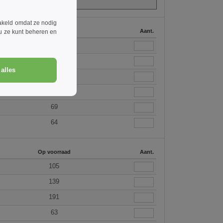
akeld omdat ze nodig
Op voorraad
Aant.
 u ze kunt beheren en
14
105
alles
29
44
69
64
Op voorraad
Aant.
105
139
191
63