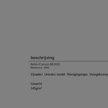
beschrijving
Bella+Canvas BE3001
Reference: 3001
Zijnaden. Uniseks model. Reinigingstape. Voorgekromp
Gewicht
145g/m²