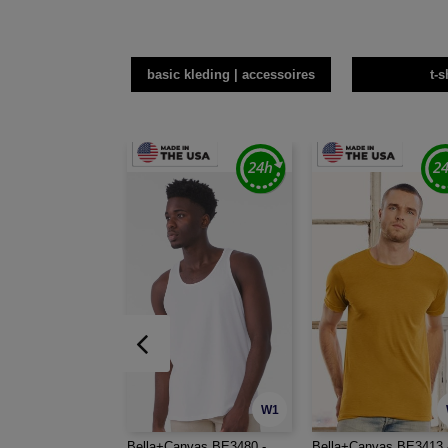
basic kleding | accessoires
t-s
W1
Bella+Canvas BE3480 -
Bella+Canvas BE3413 