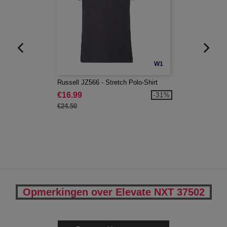
W1
Russell JZ566 - Stretch Polo-Shirt
€16.99
-31%
€24.50
Opmerkingen over Elevate NXT 37502