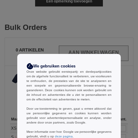
Een opmerking toevoegen
Bulk Orders
0
ARTIKELEN
€
0.00
We gebruiken cookies
Onze website gebruikt eerstepartij- en derdepartijcookies
om de algehele functionaliteit te verbeteren, uw voorkeuren
te onthouden, de prestaties van de site te analyseren en
Navy
een soepele en gepersonaliseerde browse-ervaring te
garanderen. Deze cookies kunnen ook worden gebruikt om
de inhoud en advertenties die u ziet te personaliseren en
om de effectiviteit van advertenties te meten.
Door uw toestemming te geven, gaat u ermee akkoord dat
uw persoonlijke gegevens en cookies kunnen worden
gebruikt voor advertentiepersonalisatie en analyse, onder
Maat
1-11
12-35
36-71
72-143
144-287
Op voorraad
288 +
Meer
Aant.
andere door onze partners, zoals Google.
+
9.66
8.69
8.21
7.72
7.25
68
6.76
XS
€
€
€
€
€
€
(-33%)
Meer informatie over hoe Google uw persoonlijke gegevens
+
gebruikt, vindt u op
deze pagina
.
9.66
8.69
8.21
7.72
7.25
123
6.76
S
€
€
€
€
€
€
(-33%)