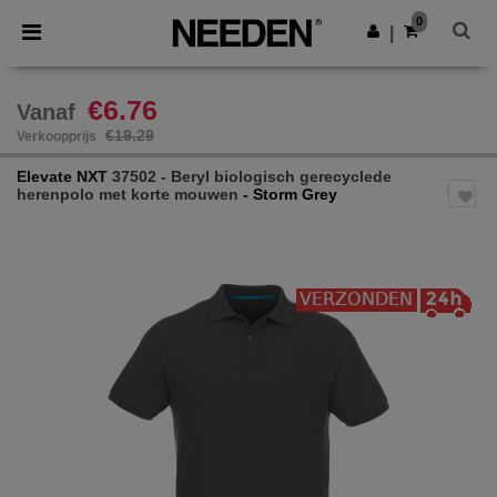
×
Needen-app
0
Download app
|
Betere prijzen in de app!
€6.76
Vanaf
€19.29
Verkoopprijs
Elevate NXT
37502 - Beryl biologisch gerecyclede
herenpolo met korte mouwen
- Storm Grey