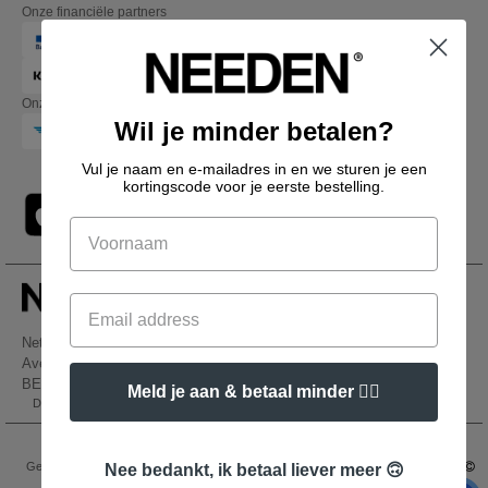
Onze financiële partners
Onze transporteurs
Wil je minder betalen?
Vul je naam en e-mailadres in en we sturen je een
kortingscode voor je eerste bestelling.
Netenders Belgium SRL
Avenue Hermann-Debroux 54, 1160, Bruxelles
BE61 3632 1629 8017
Meld je aan & betaal minder 👍🏼
Dit is GEEN retouradres. Voor retourzending, zie hier
👋
Hallo
Als u vragen of opmerkingen heeft,
Wettelijke bepalingen
-
Privacybeleid
-
Algemene Toegangs - En
kunt u op elk gewenst moment
Gebruiksvoorwaarden
-
Algemene Contractvoorwaarden
-
Cookiebeleid
-
Site Map
Nee bedankt, ik betaal liever meer 🙃
contact met ons opnemen. Onze
Copyright 2026 needen.be - Alle rechten voorbehouden