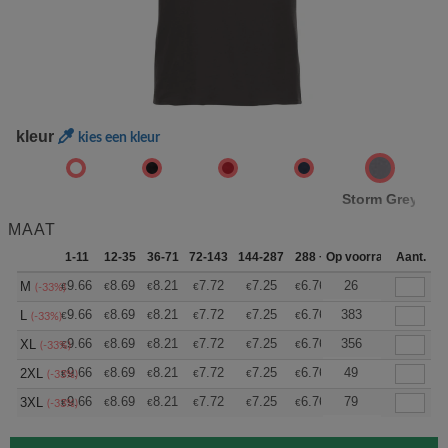
kleur
kies een kleur
Storm Grey
MAAT
1-11
12-35
36-71
72-143
144-287
288 +
Op voorraad
Meer
Aant.
+
9.66
8.69
8.21
7.72
7.25
6.76
26
M
€
€
€
€
€
€
(-33%)
+
9.66
8.69
8.21
7.72
7.25
6.76
383
L
€
€
€
€
€
€
(-33%)
+
9.66
8.69
8.21
7.72
7.25
6.76
356
XL
€
€
€
€
€
€
(-33%)
+
9.66
8.69
8.21
7.72
7.25
6.76
49
2XL
€
€
€
€
€
€
(-33%)
+
9.66
8.69
8.21
7.72
7.25
6.76
79
3XL
€
€
€
€
€
€
(-33%)