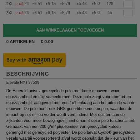
+
7.24
6.51
6.15
5.79
5.43
5.06
128
2XL
€
€
€
€
€
€
(-14%)
+
7.24
6.51
6.15
5.79
5.43
5.06
45
3XL
€
€
€
€
€
€
(-14%)
0
ARTIKELEN
€
0.00
BESCHRIJVING
Elevate NXT 37539
De Emerald unisex gerecyclede polo met korte mouwen - waar
duurzaamheid en stijl samenkomen. Deze polo zorgt voor comfort en
duurzaamheid, aangevuld met een 1x1 ribkraag aan het uiteinde van de
mouwen. De polo heeft ook GRS-gecertificeerde knopen, waardoor de
impact op het milieu verder wordt verminderd. Met splitten aan de
zijkanten voor meer bewegingsvrijheid omarmt deze polo functionaliteit.
Gemaakt van een 200 g/m² piquébreisel van gerecycled katoen
gemengd met gerecycled polyester. De polo bevat Cyclo® gerecyclede
vezels waarbij voorgesorteerd afval wordt gebruikt dat de kleur van het