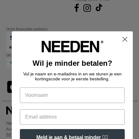
Onze financiële partners
Onze transporteurs
Wil je minder betalen?
Vul je naam en e-mailadres in en we sturen je een
kortingscode voor je eerste bestelling.
Netenders Belgium SRL
Avenue Hermann-Debroux 54, 1160, Bruxelles
BE61 3632 1629 8017
Meld je aan & betaal minder 👍🏼