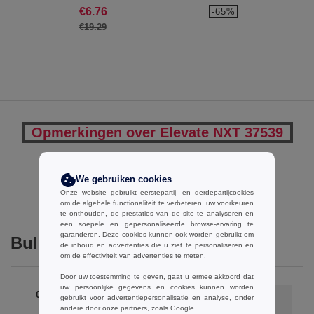
€6.76
-65%
€19.29
Opmerkingen over Elevate NXT 37539
We gebruiken cookies
Een opmerking toevoegen
Onze website gebruikt eerstepartij- en derdepartijcookies
om de algehele functionaliteit te verbeteren, uw voorkeuren
te onthouden, de prestaties van de site te analyseren en
een soepele en gepersonaliseerde browse-ervaring te
garanderen. Deze cookies kunnen ook worden gebruikt om
Bulk Orders
de inhoud en advertenties die u ziet te personaliseren en
om de effectiviteit van advertenties te meten.
Door uw toestemming te geven, gaat u ermee akkoord dat
uw persoonlijke gegevens en cookies kunnen worden
0
ARTIKELEN
gebruikt voor advertentiepersonalisatie en analyse, onder
€
0.00
andere door onze partners, zoals Google.