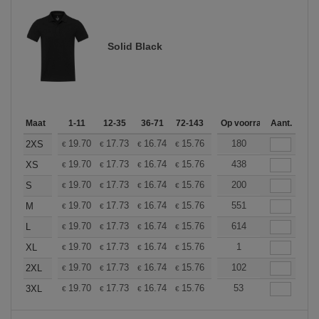
Solid Black
Maat
1-11
12-35
36-71
72-143
144-287
Op voorraad
288 +
Aant.
Meer
+
19.70
17.73
16.74
15.76
14.78
180
13.79
2XS
€
€
€
€
€
€
+
19.70
17.73
16.74
15.76
14.78
438
13.79
XS
€
€
€
€
€
€
+
19.70
17.73
16.74
15.76
14.78
200
13.79
S
€
€
€
€
€
€
+
19.70
17.73
16.74
15.76
14.78
551
13.79
M
€
€
€
€
€
€
+
19.70
17.73
16.74
15.76
14.78
614
13.79
L
€
€
€
€
€
€
+
19.70
17.73
16.74
15.76
14.78
1
13.79
XL
€
€
€
€
€
€
+
19.70
17.73
16.74
15.76
14.78
102
13.79
2XL
€
€
€
€
€
€
+
19.70
17.73
16.74
15.76
14.78
53
13.79
3XL
€
€
€
€
€
€