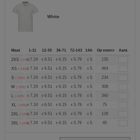
White
Maat
1-11
12-35
36-71
72-143
144-287
Op voorraad
288 +
Meer
Aant.
+
7.24
6.51
6.15
5.79
5.43
135
5.06
2XS
€
€
€
€
€
€
(-14%)
+
7.24
6.51
6.15
5.79
5.43
464
5.06
XS
€
€
€
€
€
€
(-14%)
+
7.24
6.51
6.15
5.79
5.43
234
5.06
S
€
€
€
€
€
€
(-14%)
+
7.24
6.51
6.15
5.79
5.43
309
5.06
M
€
€
€
€
€
€
(-14%)
+
7.24
6.51
6.15
5.79
5.43
340
5.06
L
€
€
€
€
€
€
(-14%)
+
7.24
6.51
6.15
5.79
5.43
75
5.06
XL
€
€
€
€
€
€
(-14%)
+
7.24
6.51
6.15
5.79
5.43
128
5.06
2XL
€
€
€
€
€
€
(-14%)
+
7.24
6.51
6.15
5.79
5.43
45
5.06
3XL
€
€
€
€
€
€
(-14%)