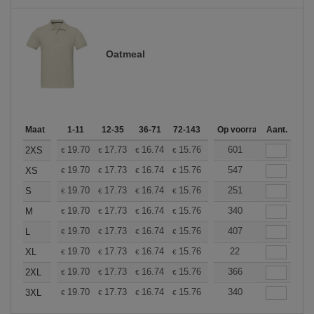
Oatmeal
Maat
1-11
12-35
36-71
72-143
144-287
Op voorraad
288 +
Aant.
Meer
+
19.70
17.73
16.74
15.76
14.78
601
13.79
2XS
€
€
€
€
€
€
+
19.70
17.73
16.74
15.76
14.78
547
13.79
XS
€
€
€
€
€
€
+
19.70
17.73
16.74
15.76
14.78
251
13.79
S
€
€
€
€
€
€
+
19.70
17.73
16.74
15.76
14.78
340
13.79
M
€
€
€
€
€
€
+
19.70
17.73
16.74
15.76
14.78
407
13.79
L
€
€
€
€
€
€
+
19.70
17.73
16.74
15.76
14.78
22
13.79
XL
€
€
€
€
€
€
+
19.70
17.73
16.74
15.76
14.78
366
13.79
2XL
€
€
€
€
€
€
+
19.70
17.73
16.74
15.76
14.78
340
13.79
3XL
€
€
€
€
€
€