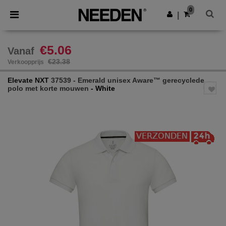
×
Needen-app
0
Download app
|
Betere prijzen in de app!
€5.06
Vanaf
€23.38
Verkoopprijs
Elevate NXT
37539 - Emerald unisex Aware™ gerecyclede
polo met korte mouwen
- White