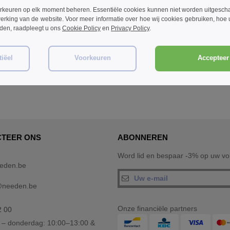
rkeuren op elk moment beheren. Essentiële cookies kunnen niet worden uitgesch
W1
W1
W1
PAS HET AAN!
erking van de website. Voor meer informatie over hoe wij cookies gebruiken, hoe
rden, raadpleegt u ons
Cookie Policy
en
Privacy Policy
.
s
Gildan GN186 - Ultra Cotton
B&C BC063 - Tee-shirt
Adult T-Shirt Lange Mouw
sublimatie
€7.99
€4.19
iëel
Voorkeuren
Accepteer 
4%
-38%
-36%
€12.90
€6.50
TEER ONS
ABONNEREN
Word lid en bespaar -3% op uw vol
eden.be
@needen.be
Onze financiële partners
2 00
– donderdag: 10:00–13:00 &