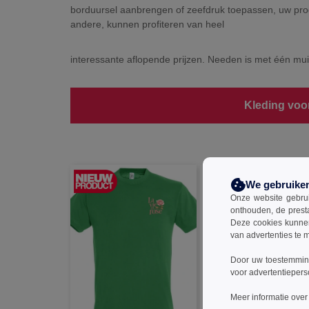
borduursel aanbrengen of zeefdruk toepassen, uw prod
andere, kunnen profiteren van heel
interessante aflopende prijzen. Needen is met één mui
Kleding voo
We gebruike
Onze website gebruik
onthouden, de prest
Deze cookies kunnen 
van advertenties te 
Door uw toestemming
voor advertentiepers
Meer informatie over