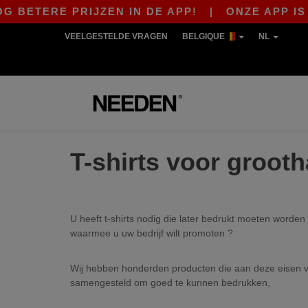
 BETERE PRIJZEN IN DE APP!
|
ONZE APP IS L
VEELGESTELDE VRAGEN
BELGIQUE
NL
T-shirts voor grooth
U heeft t-shirts nodig die later bedrukt moeten worde
waarmee u uw bedrijf wilt promoten ?
Wij hebben honderden producten die aan deze eisen vo
samengesteld om goed te kunnen bedrukken,