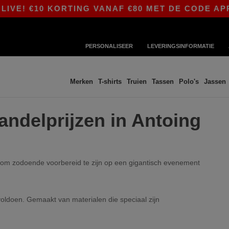
IVE! €10 KORTING VANAF €80 MET DE CODE APP1
PERSONALISEER
LEVERINGSINFORMATIE
Merken
T-shirts
Truien
Tassen
Polo's
Jassen
andelprijzen in Antoing
n om zodoende voorbereid te zijn op een gigantisch evenement
ldoen. Gemaakt van materialen die speciaal zijn