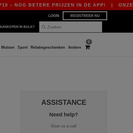
0 – NOG BETERE PRIJZEN IN DE APP!
|
ONZE A
LOGIN
REGISTREER NU
AANKOPEN IN BULK?
0
Mutsen
Sport
Relatiegeschenken
Andere
ASSISTANCE
Need help?
Give us a call