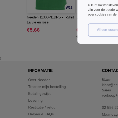
U kunt uw cookievoo
W22
zijn voor de goede w
over cookies van de
Needen 11380-N1DRS - T-Shirt
B&C BC043 - Tw043 Dame
La vie en rose
€5.66
€4.79
Alleen essent
-4
€8.50
}
INFORMATIE
CONTAC
Over Needen
Klant
klant@ne
Traceer mijn bestelling
Sales
Betalingswijze
verkoop
Levering
Restitutie / retour
02 586 2
Helpen & FAQs
Maandag 