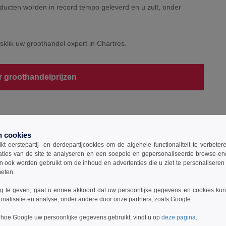
ucten worden in record tempo geleverd en u zult, onder
sklik uw groothandel expert in Chartres.
r groothandelprijzen
n cookies
t eerstepartij- en derdepartijcookies om de algehele functionaliteit te verbete
aties van de site te analyseren en een soepele en gepersonaliseerde browse-erv
ook worden gebruikt om de inhoud en advertenties die u ziet te personaliseren e
meten.
 te geven, gaat u ermee akkoord dat uw persoonlijke gegevens en cookies ku
onalisatie en analyse, onder andere door onze partners, zoals Google.
 hoe Google uw persoonlijke gegevens gebruikt, vindt u op
deze pagina
.