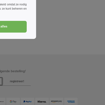
akeld omdat ze nodig
 u ze kunt beheren en
alles
gende bestelling!
registreer!