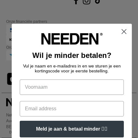
Onze financiële partners
Onze transporteurs
Wil je minder betalen?
Vul je naam en e-mailadres in en we sturen je een
kortingscode voor je eerste bestelling.
Netenders Belgium SRL
Avenue Hermann-Debroux 54, 1160, Bruxelles
BE61 3632 1629 8017
Meld je aan & betaal minder 👍🏼
Dit is GEEN retouradres. Voor retourzending, zie hier
👋
Hallo