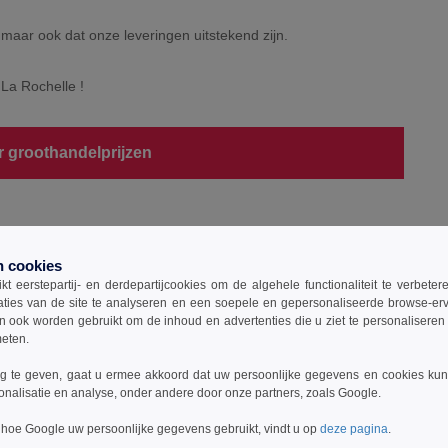
 maar ook dat onze leveringen uitstekend zijn.
La Rochelle !
r groothandelprijzen
n cookies
t eerstepartij- en derdepartijcookies om de algehele functionaliteit te verbete
aties van de site te analyseren en een soepele en gepersonaliseerde browse-erv
ook worden gebruikt om de inhoud en advertenties die u ziet te personaliseren e
meten.
 te geven, gaat u ermee akkoord dat uw persoonlijke gegevens en cookies ku
onalisatie en analyse, onder andere door onze partners, zoals Google.
 hoe Google uw persoonlijke gegevens gebruikt, vindt u op
deze pagina
.