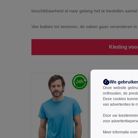
beschikbaarheid al naar gelang het te bestellen aantal
Van babies tot senioren, de zaken gaan veranderen in 
Kleding voo
We gebruike
Onze website gebruik
onthouden, de prest
Deze cookies kunnen 
van advertenties te 
Door uw toestemming
voor advertentiepers
Meer informatie over