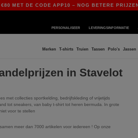
80 MET DE CODE APP10 – NOG BETERE PRIJZEN I
PERSONALISEER
LEVERINGSINFORMATIE
Merken
T-shirts
Truien
Tassen
Polo's
Jassen
andelprijzen in Stavelot
met collecties sportkelding, bedrijfskleding of vrijetijds
nd tot sneakers, van baby t-shirt tot heren bermuda. In grote
niet voor te stellen
t samen meer dan 7000 artikelen voor iedereen ! Op onze