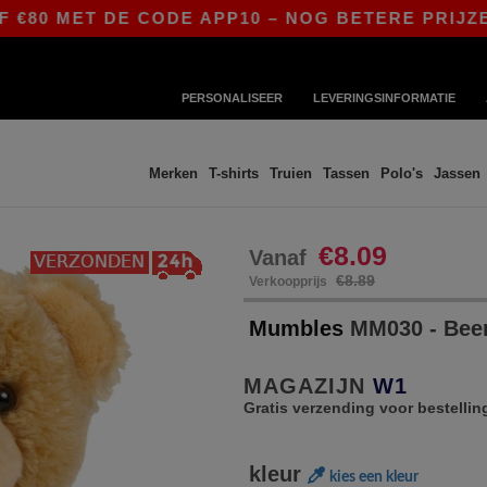
0 MET DE CODE APP10 – NOG BETERE PRIJZEN IN
PERSONALISEER
LEVERINGSINFORMATIE
Merken
T-shirts
Truien
Tassen
Polo's
Jassen
€8.09
Vanaf
€8.89
Verkoopprijs
Mumbles
MM030 - Beer 
MAGAZIJN
W1
Gratis verzending voor bestellin
kleur
kies een kleur