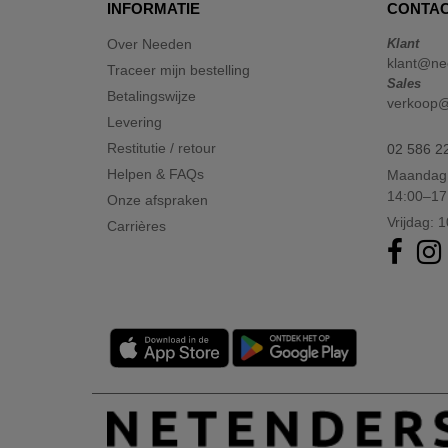
INFORMATIE
CONTAC
Over Needen
Klant
klant@ne
Traceer mijn bestelling
Sales
Betalingswijze
verkoop
Levering
Restitutie / retour
02 586 2
Helpen & FAQs
Maandag 
14:00–17
Onze afspraken
Vrijdag: 
Carrières