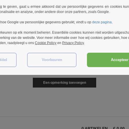
Fruit of the Loom SC231 -
B&C BC411 - Safran
Gild
Waarde Gewicht (61-033-0)
Swea
 te geven, gaat u ermee akkoord dat uw persoonlijke gegevens en cookies ku
onalisatie en analyse, onder andere door onze partners, zoals Google.
€2.19
€3.59
€7
2%
-39%
-72%
€3.60
€12.98
€12
 hoe Google uw persoonlijke gegevens gebruikt, vindt u op
deze pagina
.
rkeuren op elk moment beheren. Essentiële cookies kunnen niet worden uitgesch
erking van de website. Voor meer informatie over hoe wij cookies gebruiken, hoe
rden, raadpleegt u ons
Cookie Policy
en
Privacy Policy
.
iëel
Voorkeuren
Accepteer 
Opmerkingen over Mumbles MM030
Een opmerking toevoegen
0
ARTIKELEN
€
0.00