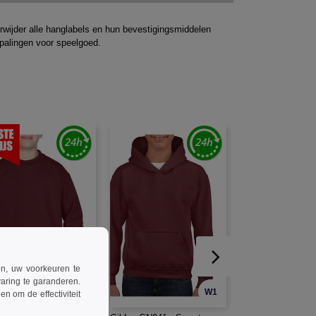
Verwijder alle hanglabels en hun bevestigingsmiddelen
epalingen voor speelgoed.
ren, uw voorkeuren te
aring te garanderen.
W1
W1
n om de effectiviteit