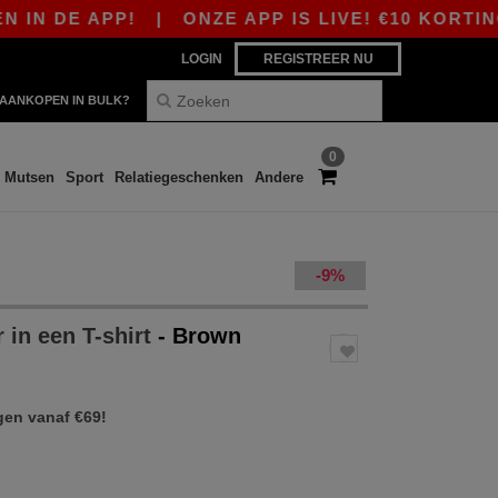
 DE APP!
|
ONZE APP IS LIVE! €10 KORTING V
LOGIN
REGISTREER NU
AANKOPEN IN BULK?
0
Mutsen
Sport
Relatiegeschenken
Andere
-9%
in een T-shirt
- Brown
gen vanaf €69!