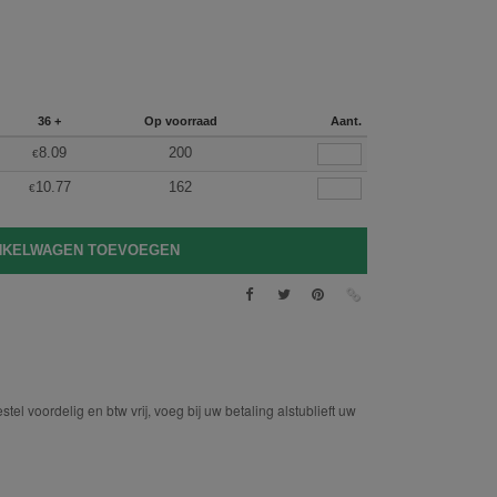
36 +
Op voorraad
Aant.
8.09
200
€
10.77
162
€
tel voordelig en btw vrij, voeg bij uw betaling alstublieft uw