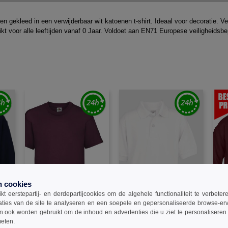
ren gekleed in een verwijderbaar wit katoenen t-shirt. Ideaal voor decoratie. 
t voor alle leeftijden vanaf 0 Jaar. Voldoet aan EN71 Europese veiligheidsb
n cookies
t eerstepartij- en derdepartijcookies om de algehele functionaliteit te verbete
aties van de site te analyseren en een soepele en gepersonaliseerde browse-erv
W1
W1
W1
ook worden gebruikt om de inhoud en advertenties die u ziet te personaliseren e
meten.