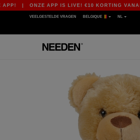
!
|
ONZE APP IS LIVE! €10 KORTING VANAF €8
VEELGESTELDE VRAGEN
BELGIQUE
NL