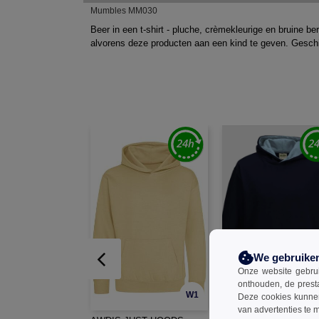
Mumbles MM030
Beer in een t-shirt - pluche, crèmekleurige en bruine be
alvorens deze producten aan een kind te geven. Geschik
We gebruike
Onze website gebruik
onthouden, de prest
W1
Deze cookies kunnen 
van advertenties te 