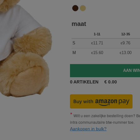
maat
1-11
12-35
S
11.71
9.76
€
€
M
15.60
13.00
€
€
0
ARTIKELEN
€
0.00
Wilt u een zakelijke bestelling doen? Bes
intra communautaire btw-nummer toe.
Aankopen in bulk?