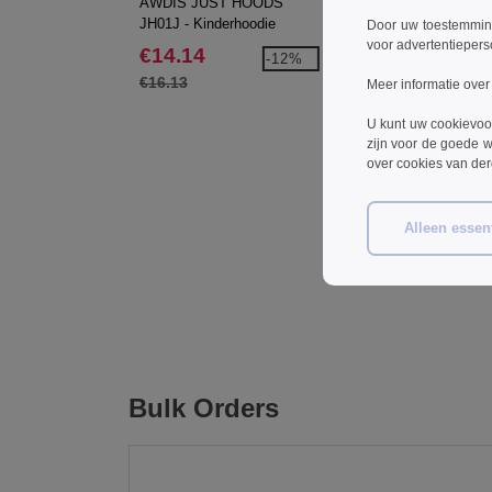
AWDIS JUST HOODS
AWDIS JUST HOODS
JH01J - Kinderhoodie
JH03J - Varsity
Door uw toestemming
kinderhoodie
voor advertentiepers
€14.14
€15.81
-12%
-2
€16.13
€20.35
Meer informatie over
U kunt uw cookievoo
zijn voor de goede w
over cookies van de
Alleen essent
Bulk Orders