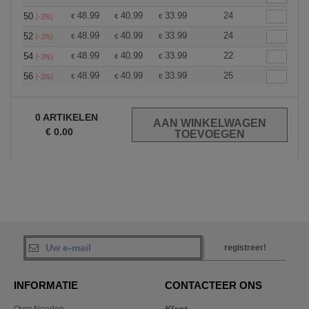
48.99
40.99
33.99
24
50
€
€
€
(-3%)
48.99
40.99
33.99
24
52
€
€
€
(-3%)
48.99
40.99
33.99
22
54
€
€
€
(-3%)
48.99
40.99
33.99
25
56
€
€
€
(-3%)
0
ARTIKELEN
€
0.00
registreer!
INFORMATIE
CONTACTEER ONS