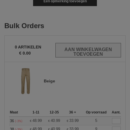
Een opmerking toevoegen
Bulk Orders
0
ARTIKELEN
€
0.00
Beige
Maat
1-11
12-35
36 +
Op voorraad
Aant.
48.99
40.99
33.99
5
36
€
€
€
(-3%)
48.99
40.99
33.99
9
38
€
€
€
(-3%)