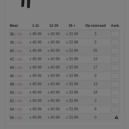
Maat
1-11
12-35
36 +
Op voorraad
Aant.
48.99
40.99
33.99
5
36
€
€
€
(-3%)
48.99
40.99
33.99
5
38
€
€
€
(-3%)
48.99
40.99
33.99
25
40
€
€
€
(-3%)
48.99
40.99
33.99
13
42
€
€
€
(-3%)
48.99
40.99
33.99
17
44
€
€
€
(-3%)
48.99
40.99
33.99
9
46
€
€
€
(-3%)
48.99
40.99
33.99
13
48
€
€
€
(-3%)
48.99
40.99
33.99
18
50
€
€
€
(-3%)
48.99
40.99
33.99
3
52
€
€
€
(-3%)
48.99
40.99
33.99
8
54
€
€
€
(-3%)
48.99
40.99
33.99
0
56
€
€
€
(-3%)