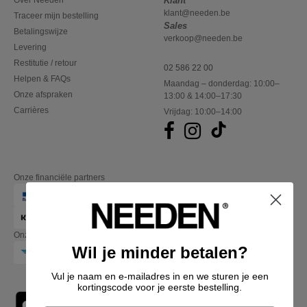
Over Needen
Klant
klant@needen.be
Traceer mijn bestelling
Sales
Betalingswijze
verkoop@needen.be
Levering
Restitutie / retour
02 586 22 00
Helpen & FAQs
Maandag – donderdag: 10:00–
Onze afspraken
13:00 & 14:00–17:30
Carrières
Vrijdag: 10:00–14:00
Onze financiële partners
Onze transporteurs
Wil je minder betalen?
Vul je naam en e-mailadres in en we sturen je een
kortingscode voor je eerste bestelling.