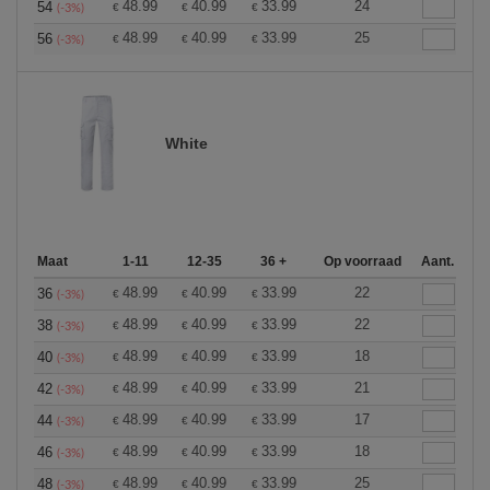
48.99
40.99
33.99
24
54
€
€
€
(-3%)
48.99
40.99
33.99
25
56
€
€
€
(-3%)
White
Maat
1-11
12-35
36 +
Op voorraad
Aant.
48.99
40.99
33.99
22
36
€
€
€
(-3%)
48.99
40.99
33.99
22
38
€
€
€
(-3%)
48.99
40.99
33.99
18
40
€
€
€
(-3%)
48.99
40.99
33.99
21
42
€
€
€
(-3%)
48.99
40.99
33.99
17
44
€
€
€
(-3%)
48.99
40.99
33.99
18
46
€
€
€
(-3%)
48.99
40.99
33.99
25
48
€
€
€
(-3%)