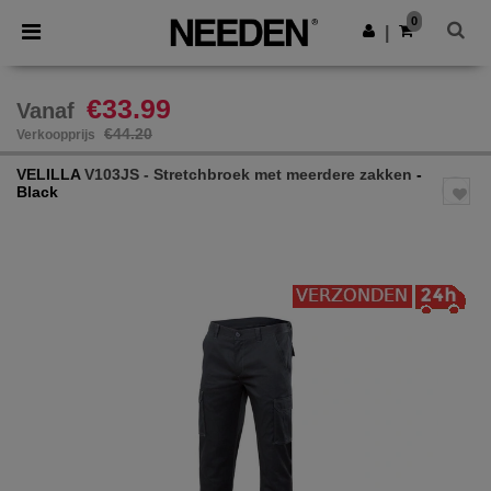
×
Needen-app
0
Download app
|
Betere prijzen in de app!
€33.99
Vanaf
€44.20
Verkoopprijs
VELILLA
V103JS - Stretchbroek met meerdere zakken
-
Black