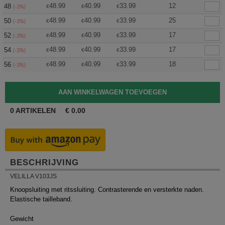
48.99
40.99
33.99
12
48
€
€
€
(-3%)
48.99
40.99
33.99
25
50
€
€
€
(-3%)
48.99
40.99
33.99
17
52
€
€
€
(-3%)
48.99
40.99
33.99
17
54
€
€
€
(-3%)
48.99
40.99
33.99
18
56
€
€
€
(-3%)
0
ARTIKELEN
€
0.00
BESCHRIJVING
VELILLA V103JS
Knoopsluiting met ritssluiting. Contrasterende en versterkte naden.
Elastische tailleband.
Gewicht