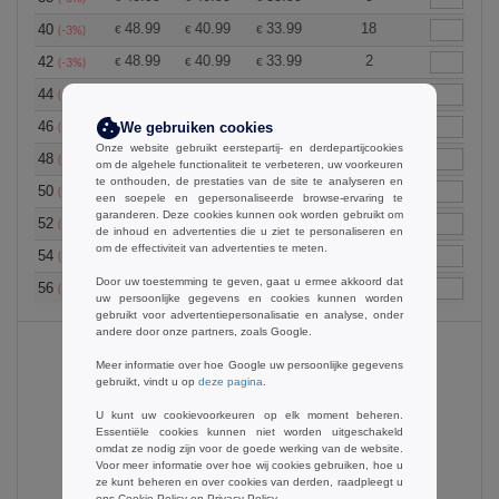
48.99
40.99
33.99
18
40
€
€
€
(-3%)
48.99
40.99
33.99
2
42
€
€
€
(-3%)
48.99
40.99
33.99
24
44
€
€
€
(-3%)
48.99
40.99
33.99
10
46
We gebruiken cookies
€
€
€
(-3%)
Onze website gebruikt eerstepartij- en derdepartijcookies
48.99
40.99
33.99
24
48
€
€
€
(-3%)
om de algehele functionaliteit te verbeteren, uw voorkeuren
te onthouden, de prestaties van de site te analyseren en
48.99
40.99
33.99
24
50
€
€
€
(-3%)
een soepele en gepersonaliseerde browse-ervaring te
garanderen. Deze cookies kunnen ook worden gebruikt om
48.99
40.99
33.99
25
52
€
€
€
(-3%)
de inhoud en advertenties die u ziet te personaliseren en
om de effectiviteit van advertenties te meten.
48.99
40.99
33.99
24
54
€
€
€
(-3%)
Door uw toestemming te geven, gaat u ermee akkoord dat
48.99
40.99
33.99
20
56
€
€
€
(-3%)
uw persoonlijke gegevens en cookies kunnen worden
gebruikt voor advertentiepersonalisatie en analyse, onder
andere door onze partners, zoals Google.
Meer informatie over hoe Google uw persoonlijke gegevens
gebruikt, vindt u op
deze pagina
.
Black
U kunt uw cookievoorkeuren op elk moment beheren.
Essentiële cookies kunnen niet worden uitgeschakeld
omdat ze nodig zijn voor de goede werking van de website.
Voor meer informatie over hoe wij cookies gebruiken, hoe u
ze kunt beheren en over cookies van derden, raadpleegt u
ons
Cookie Policy
en
Privacy Policy
.