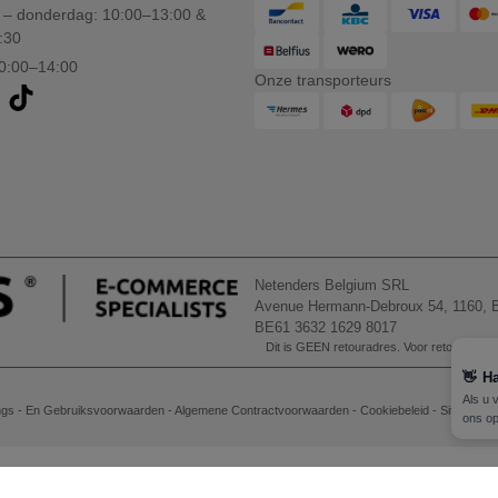
– donderdag: 10:00–13:00 &
:30
10:00–14:00
Onze transporteurs
Netenders Belgium SRL
Avenue Hermann-Debroux 54, 1160, B
BE61 3632 1629 8017
Dit is GEEN retouradres. Voor retourzending
👋
Ha
Als u 
gs - En Gebruiksvoorwaarden
-
Algemene Contractvoorwaarden
-
Cookiebeleid
-
Site Map
ons op