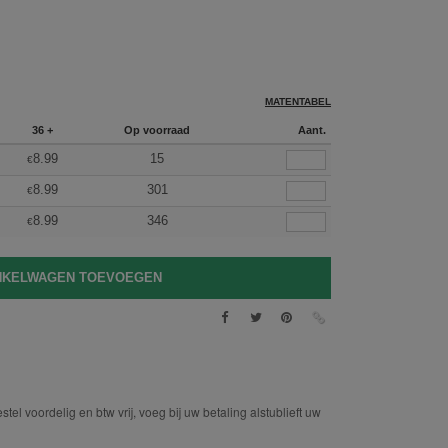
MATENTABEL
36 +
Op voorraad
Aant.
8.99
15
€
8.99
301
€
8.99
346
€
tel voordelig en btw vrij, voeg bij uw betaling alstublieft uw