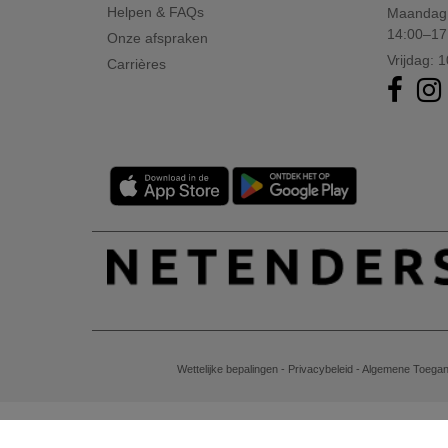
Helpen & FAQs
Maandag 
14:00–17
Onze afspraken
Vrijdag: 
Carrières
Wettelijke bepalingen
-
Privacybeleid
-
Algemene Toegan