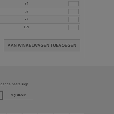
74
52
77
129
gende bestelling!
registreer!