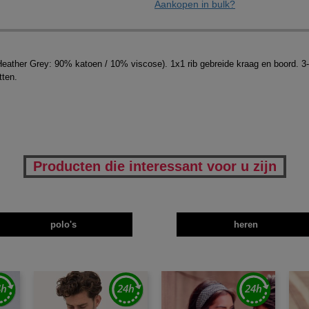
Aankopen in bulk?
er Grey: 90% katoen / 10% viscose). 1x1 rib gebreide kraag en boord. 3-kno
tten.
Producten die interessant voor u zijn
polo's
heren