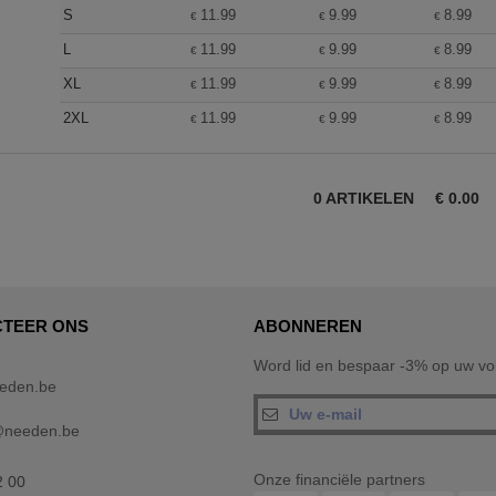
S
11.99
9.99
8.99
€
€
€
L
11.99
9.99
8.99
€
€
€
XL
11.99
9.99
8.99
€
€
€
2XL
11.99
9.99
8.99
€
€
€
0
ARTIKELEN
€
0.00
TEER ONS
ABONNEREN
Word lid en bespaar -3% op uw vol
eden.be
@needen.be
Onze financiële partners
2 00