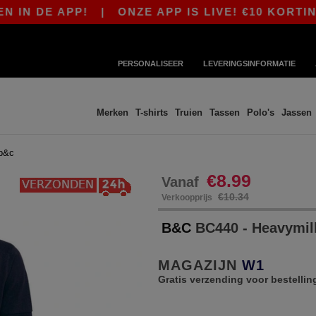
 DE APP!
|
ONZE APP IS LIVE! €10 KORTING V
PERSONALISEER
LEVERINGSINFORMATIE
Merken
T-shirts
Truien
Tassen
Polo's
Jassen
b&c
€8.99
Vanaf
€10.34
Verkoopprijs
B&C
BC440 - Heavymil
MAGAZIJN
W1
Gratis verzending voor bestellin