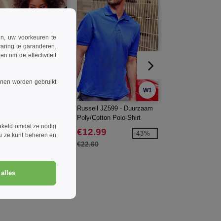
ren, uw voorkeuren te
aring te garanderen.
n om de effectiviteit
nnen worden gebruikt
W1
W1
ell JZ569 - Klassiek
Russell JZ599 - Duurzaam
Starworld SW160 
enen Polo-Shirt
Poly/Cotton Polo-Shirt
Biologisch Polo-Sh
akeld omdat ze nodig
1.99
€12.99
€8.99
-47%
-43%
 u ze kunt beheren en
.60
€22.60
€12.30
alles