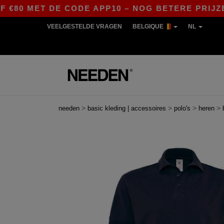
0 MET DE CODE APP10 – NOG BETERE PRIJZEN IN
VEELGESTELDE VRAGEN
BELGIQUE
NL
>
>
>
>
needen
basic kleding | accessoires
polo's
heren