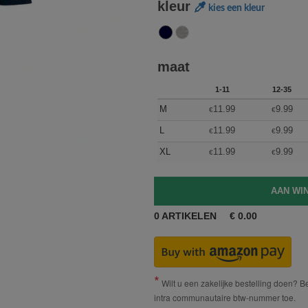
kleur
kies een kleur
maat
1-11
12-35
M
11.99
9.99
€
€
L
11.99
9.99
€
€
XL
11.99
9.99
€
€
0
ARTIKELEN
€
0.00
Wilt u een zakelijke bestelling doen? Bes
intra communautaire btw-nummer toe.