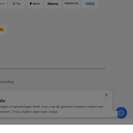
ruxelles
, zie hier
llo
vragen of opmerkingen heeft, kunt u op elk gewenst moment contact met
Copyright 2026 needen.be - Alle rechten voorbehouden
nemen. Onze chatbot staat voor u klaar.