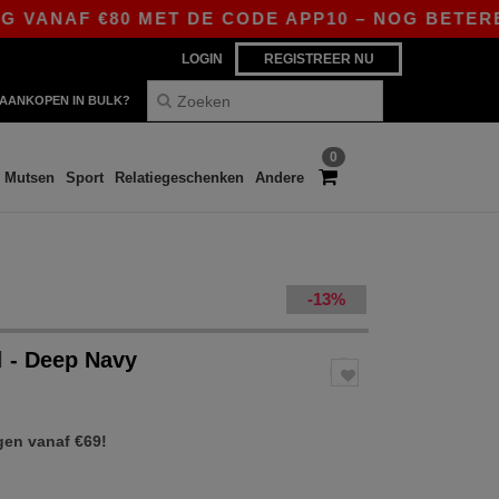
ANAF €80 MET DE CODE APP10 – NOG BETERE PRI
LOGIN
REGISTREER NU
AANKOPEN IN BULK?
0
Mutsen
Sport
Relatiegeschenken
Andere
-13%
l
- Deep Navy
gen vanaf €69!