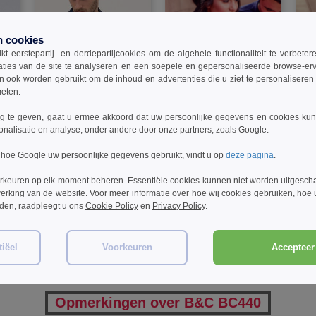
n cookies
t eerstepartij- en derdepartijcookies om de algehele functionaliteit te verbete
aties van de site te analyseren en een soepele en gepersonaliseerde browse-erv
ook worden gebruikt om de inhoud en advertenties die u ziet te personaliseren e
meten.
 te geven, gaat u ermee akkoord dat uw persoonlijke gegevens en cookies ku
W1
W1
W1
onalisatie en analyse, onder andere door onze partners, zoals Google.
nd
Henbury HY475 - Coolplus®
Russell JZ566 - Stretch
Russ
 hoe Google uw persoonlijke gegevens gebruikt, vindt u op
deze pagina
.
Polo-Shirt
Polo-Shirt
Kato
rkeuren op elk moment beheren. Essentiële cookies kunnen niet worden uitgesch
€15.99
€16.99
€1
1%
-32%
-31%
erking van de website. Voor meer informatie over hoe wij cookies gebruiken, hoe
€23.60
€24.50
€22
rden, raadpleegt u ons
Cookie Policy
en
Privacy Policy
.
iëel
Voorkeuren
Accepteer 
Opmerkingen over B&C BC440