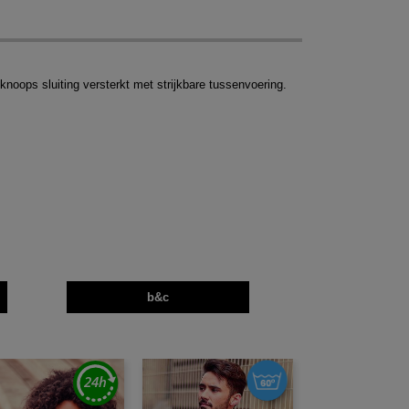
ops sluiting versterkt met strijkbare tussenvoering.
b&c