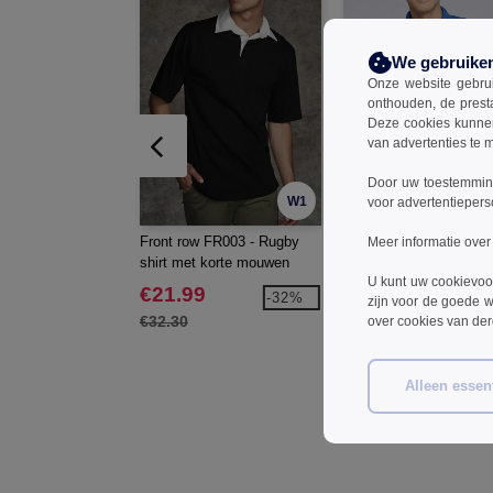
We gebruike
Onze website gebruik
onthouden, de prest
Deze cookies kunnen 
van advertenties te 
Door uw toestemming
W1
voor advertentiepers
Front row FR003 - Rugby
Gildan GN880 - Dryble
Meer informatie over
shirt met korte mouwen
Jersey Polo-Shirt
U kunt uw cookievoo
€21.99
€6.99
-32%
-3
zijn voor de goede w
€32.30
€10.20
over cookies van de
Alleen essent