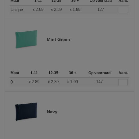
Maat
1-11
12-35
36 +
Op voorraad
Aant.
2.89
2.39
1.99
127
Unique
€
€
€
Mint Green
Maat
1-11
12-35
36 +
Op voorraad
Aant.
2.89
2.39
1.99
147
0
€
€
€
Navy