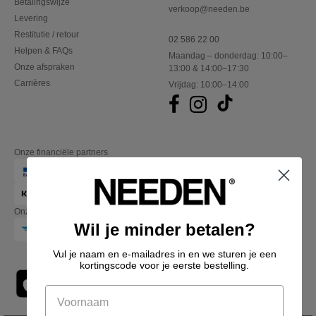
Betalingswijze
verkoop@needen.be
Levering
Restitutie / retour
02 586 22 00
Helpen & FAQs
Maandag – donderdag: 10:00–
Onze afspraken
13:00 & 14:00–17:30
Carrières
Vrijdag: 10:00–14:00
Onze financiële partners
Onze transporteurs
Wil je minder betalen?
Vul je naam en e-mailadres in en we sturen je een
kortingscode voor je eerste bestelling.