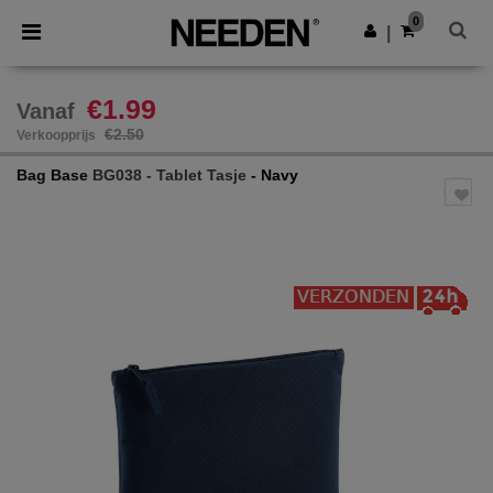
×
Needen-app
0
Download app
|
Betere prijzen in de app!
€1.99
Vanaf
€2.50
Verkoopprijs
Bag Base
BG038 - Tablet Tasje
- Navy
Previous
Next