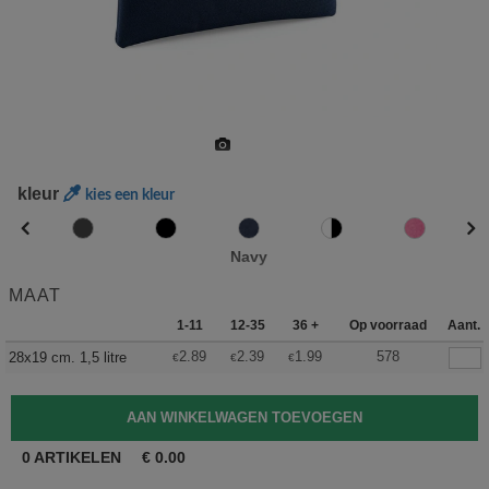
kleur
kies een kleur
Navy
MAAT
1-11
12-35
36 +
Op voorraad
Aant.
2.89
2.39
1.99
578
28x19 cm. 1,5 litre
€
€
€
0
ARTIKELEN
€
0.00