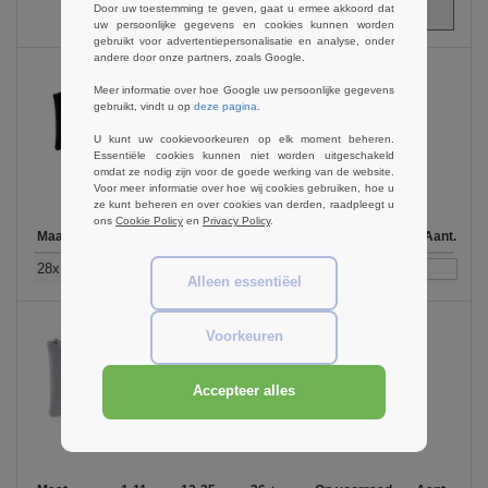
Door uw toestemming te geven, gaat u ermee akkoord dat
€
0.00
uw persoonlijke gegevens en cookies kunnen worden
gebruikt voor advertentiepersonalisatie en analyse, onder
andere door onze partners, zoals Google.
Meer informatie over hoe Google uw persoonlijke gegevens
gebruikt, vindt u op
deze pagina
.
Black
U kunt uw cookievoorkeuren op elk moment beheren.
Essentiële cookies kunnen niet worden uitgeschakeld
omdat ze nodig zijn voor de goede werking van de website.
Voor meer informatie over hoe wij cookies gebruiken, hoe u
ze kunt beheren en over cookies van derden, raadpleegt u
ons
Cookie Policy
en
Privacy Policy
.
Maat
1-11
12-35
36 +
Op voorraad
Aant.
2.89
2.39
1.99
993
28x19 cm. 1,5 litre
€
€
€
Alleen essentiëel
Voorkeuren
Light Grey
Accepteer alles