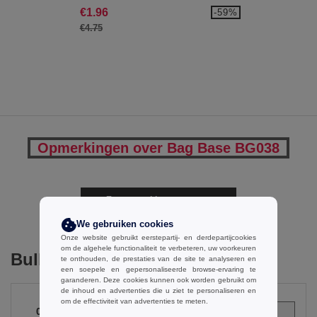
€1.96
-59%
€4.75
Opmerkingen over Bag Base BG038
Een opmerking toevoegen
We gebruiken cookies
Onze website gebruikt eerstepartij- en derdepartijcookies
om de algehele functionaliteit te verbeteren, uw voorkeuren
Bulk Orders
te onthouden, de prestaties van de site te analyseren en
een soepele en gepersonaliseerde browse-ervaring te
garanderen. Deze cookies kunnen ook worden gebruikt om
de inhoud en advertenties die u ziet te personaliseren en
om de effectiviteit van advertenties te meten.
0
ARTIKELEN