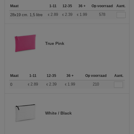
Maat
1-11
12-35
36 +
Op voorraad
Aant.
2.89
2.39
1.99
578
28x19 cm. 1,5 litre
€
€
€
True Pink
Maat
1-11
12-35
36 +
Op voorraad
Aant.
2.89
2.39
1.99
210
0
€
€
€
White / Black