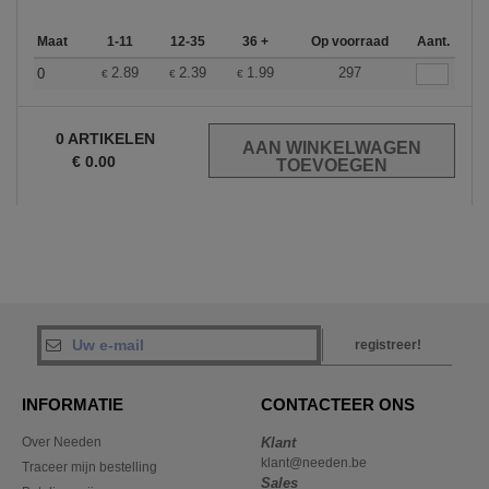
Maat
1-11
12-35
36 +
Op voorraad
Aant.
2.89
2.39
1.99
297
0
€
€
€
0
ARTIKELEN
€
0.00
registreer!
INFORMATIE
CONTACTEER ONS
Over Needen
Klant
klant@needen.be
Traceer mijn bestelling
Sales