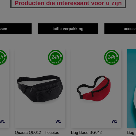
Producten die interessant voor u zijn
ssen
taille verpakking
access
W1
W1
W1
Quadra QD012 - Heuptas
Bag Base BG042 -
Bag 