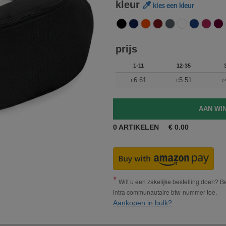
kleur
kies een kleur
prijs
1-11
12-35
6.61
5.51
€
€
€
0
ARTIKELEN
€
0.00
Wilt u een zakelijke bestelling doen? Bes
intra communautaire btw-nummer toe.
Aankopen in bulk?