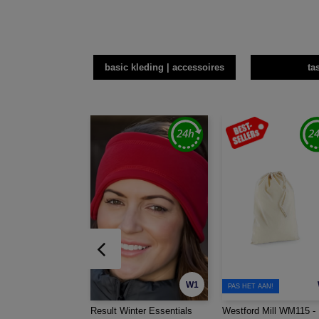
basic kleding | accessoires
ta
W1
PAS HET AAN!
Result Winter Essentials
Westford Mill WM115 -