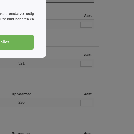
akeld omdat ze nodig
Op voorraad
Aant.
 u ze kunt beheren en
2132
alles
Op voorraad
Aant.
321
Op voorraad
Aant.
226
Op voorraad
Aant.