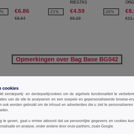
RIEGTAS
ORG
€6.86
€4.59
€8
0%
-21%
-26%
€8.64
€6.20
€11
Opmerkingen over Bag Base BG042
Een opmerking toevoegen
n cookies
t eerstepartij- en derdepartijcookies om de algehele functionaliteit te verbete
aties van de site te analyseren en een soepele en gepersonaliseerde browse-erv
ook worden gebruikt om de inhoud en advertenties die u ziet te personaliseren e
meten.
 te geven, gaat u ermee akkoord dat uw persoonlijke gegevens en cookies ku
onalisatie en analyse, onder andere door onze partners, zoals Google.
0
ARTIKELEN
€
0.00