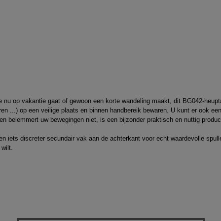
je nu op vakantie gaat of gewoon een korte wandeling maakt, dit BG042-heup
pieren ...) op een veilige plaats en binnen handbereik bewaren. U kunt er ook 
 en belemmert uw bewegingen niet, is een bijzonder praktisch en nuttig produc
n iets discreter secundair vak aan de achterkant voor echt waardevolle spull
wilt.