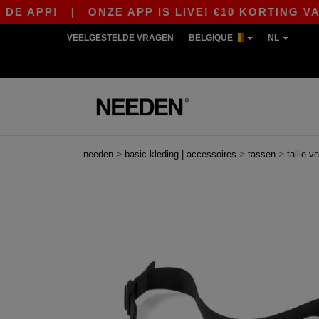
P!
|
ONZE APP IS LIVE! €10 KORTING VANAF €8
VEELGESTELDE VRAGEN
BELGIQUE
NL
>
>
>
needen
basic kleding | accessoires
tassen
taille v