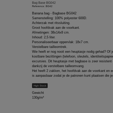
Bag Base BG042
Reference: BG42
Banana bag - Bagbase BG042
Samenstelling: 100% polyester 600D.
Achterzak met ritssluiting.
Groot hoofdvak aan de voorkant.
Afmetingen: 38x14x8 cm.
Inhoud: 2,5 liter.
Personaliseerbaar oppervlak: 18x7 cm.
Verstelbare tailleomtrek.
Wie heeft er nog nooit een heuptasje nodig gehad? Of 
kostbare bezittingen (telefoon, sleutels, identiteitspa
excursies. Dit heuptasje met bagbase is zeer resistent
dankzij de verstelbare tailleomvang.
Het heeft 2 zakken, het hoofdvak aan de voorkant en ee
is aanpasbaar zodat je de patronen kunt plaatsen die je 
High Stock
Gewicht
130g/m²