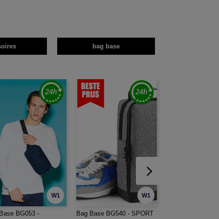
oires
bag base
W1
W1
Base BG053 -
Bag Base BG540 - SPORT
Bag Base BG572 