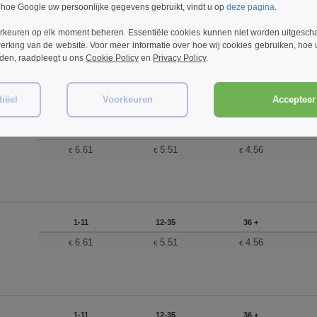
 hoe Google uw persoonlijke gegevens gebruikt, vindt u op
deze pagina
.
rkeuren op elk moment beheren. Essentiële cookies kunnen niet worden uitgesch
1-11
12-35
36 +
erking van de website. Voor meer informatie over hoe wij cookies gebruiken, hoe
6.61
5.51
4.56
rden, raadpleegt u ons
Cookie Policy
en
Privacy Policy
.
€
€
€
iëel
Voorkeuren
Accepteer 
1-11
12-35
36 +
6.61
5.51
4.56
€
€
€
1-11
12-35
36 +
6.61
5.51
4.56
€
€
€
1-11
12-35
36 +