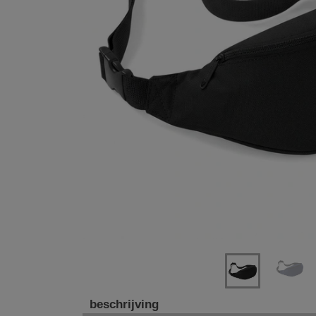
Previous
Next
beschrijving