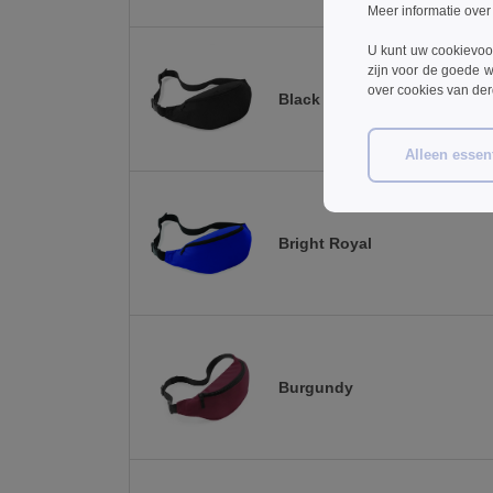
Meer informatie over
U kunt uw cookievoo
zijn voor de goede w
over cookies van de
Black
Alleen essent
Bright Royal
Burgundy