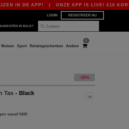
 DE APP!
|
ONZE APP IS LIVE! €10 KORTING V
LOGIN
REGISTREER NU
AANKOPEN IN BULK?
0
Mutsen
Sport
Relatiegeschenken
Andere
-32%
m Tas
- Black
gen vanaf €69!