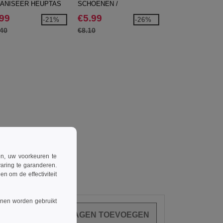
ANISEER HEUPTAS
SCHOENEN /
TEAMWEAR
ACCESSOIRES BAG
WEEKENDTAS
.99
€5.99
€25.99
-21%
-26%
.40
€8.10
€31.70
ren, uw voorkeuren te
aring te garanderen.
n om de effectiviteit
nnen worden gebruikt