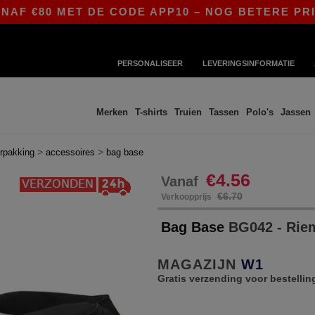
0 MET DE CODE APP10 – NOG BETERE PRIJZEN IN
PERSONALISEER
LEVERINGSINFORMATIE
Merken
T-shirts
Truien
Tassen
Polo's
Jassen
>
>
erpakking
accessoires
bag base
€4.56
Vanaf
€6.70
Verkoopprijs
Bag Base
BG042 - Rie
MAGAZIJN
W1
Gratis verzending voor bestellin