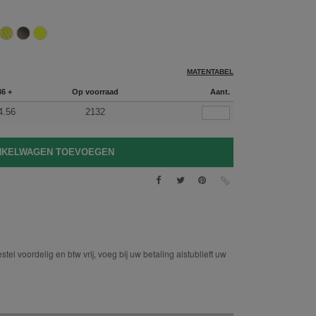
MATENTABEL
36 +
Op voorraad
Aant.
4.56
2132
tel voordelig en btw vrij, voeg bij uw betaling alstublieft uw