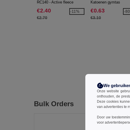
RC140 - Active fleece
Katoenen gymtas
hoofdband
€2.40
€0.63
-11%
-8
€2.70
€3.10
We gebruike
Onze website gebruik
onthouden, de prest
Deze cookies kunnen 
Bulk Orders
van advertenties te 
Door uw toestemming
voor advertentiepers