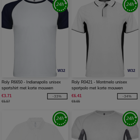
W32
W32
Roly R6650 - Indianapolis unisex
Roly R0421 - Montmelo unisex
sportshirt met korte mouwen
sportpolo met korte mouwen
€3.71
€6.41
-33%
-34%
€5.57
€9.65