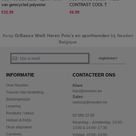
van gerecycled polyester
CONTRAST COOL T
€15.99
€6.99
Koop
GrBasics Weiß Heren Polo's en sporthemden
bij Needen
Belgique
registreer!
INFORMATIE
CONTACTEER ONS
Over Needen
Klant
klant@needen.be
Traceer mijn bestelling
Sales
Betalingswijze
verkoop@needen.be
Levering
Restitutie / retour
02 586 22 00
Helpen & FAQs
Maandag – donderdag: 10:00–
Onze afspraken
13:00 & 14:00–17:30
Carrières
Vrijdag: 10:00–14:00