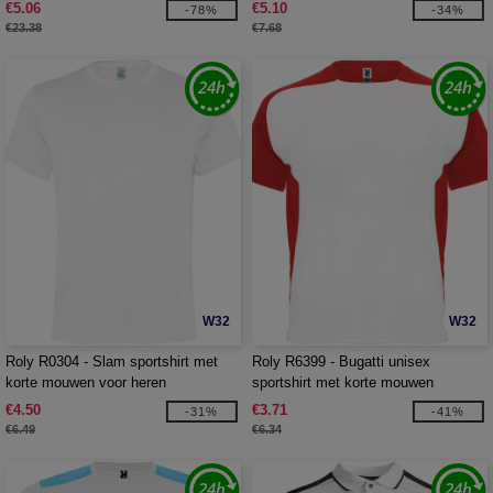
met korte mouwen
€5.06
€5.10
-78%
-34%
€23.38
€7.68
W32
W32
Roly R0304 - Slam sportshirt met
Roly R6399 - Bugatti unisex
korte mouwen voor heren
sportshirt met korte mouwen
€4.50
€3.71
-31%
-41%
€6.49
€6.34