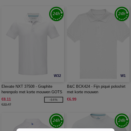
W32
W1
Elevate NXT 37508 - Graphite
B&C BCK424 - Fijn piqué poloshirt
herenpolo met korte mouwen GOTS
met korte mouwen
biologisch textiel
€8.11
€6.99
-64%
€22.47