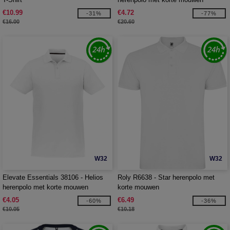
€10.99
€4.72
-31%
-77%
€16.00
€20.60
W32
W32
Elevate Essentials 38106 - Helios
Roly R6638 - Star herenpolo met
herenpolo met korte mouwen
korte mouwen
€4.05
€6.49
-60%
-36%
€10.05
€10.18