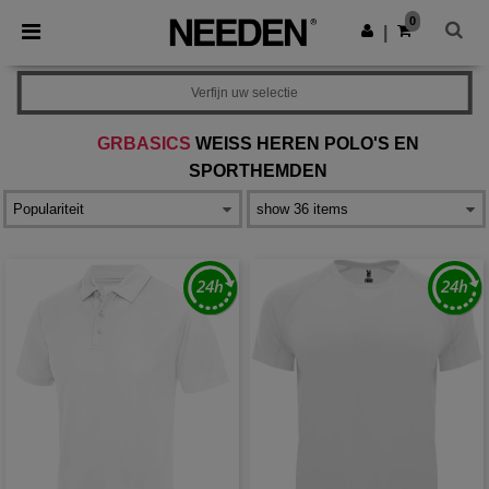
×
Needen-app
0
Download app
|
Betere prijzen in de app!
Verfijn uw selectie
GRBASICS
WEISS HEREN POLO'S EN S
PORTHEMDEN