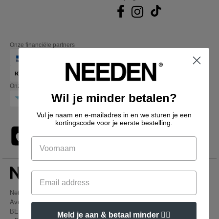
Onze financiële partners
Onze transporteurs
Wil je minder betalen?
Vul je naam en e-mailadres in en we sturen je een
kortingscode voor je eerste bestelling.
Netenders Belgium SRL
Avenue Hermann-Debroux 54, 1160, Bruxelles
BE61 3632 1629 8017
Meld je aan & betaal minder 👍🏼