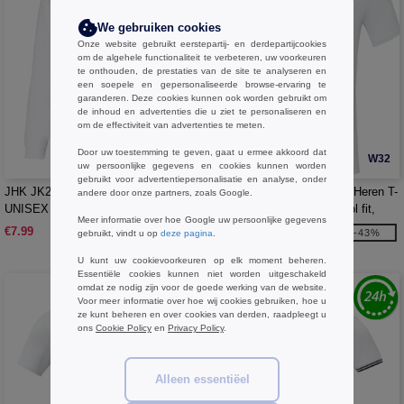
We gebruiken cookies
Onze website gebruikt eerstepartij- en derdepartijcookies
om de algehele functionaliteit te verbeteren, uw voorkeuren
te onthouden, de prestaties van de site te analyseren en
een soepele en gepersonaliseerde browse-ervaring te
garanderen. Deze cookies kunnen ook worden gebruikt om
de inhoud en advertenties die u ziet te personaliseren en
om de effectiviteit van advertenties te meten.
Door uw toestemming te geven, gaat u ermee akkoord dat
W1
W32
uw persoonlijke gegevens en cookies kunnen worden
gebruikt voor advertentiepersonalisatie en analyse, onder
JHK JK215K - KINDERPOLO LS
Elevate NXT 37522 - Borax Heren T-
andere door onze partners, zoals Google.
UNISEX
shirt met korte mouwen, cool fit,
Meer informatie over hoe Google uw persoonlijke gegevens
GRS gerecycled
€7.99
€15.52
-43%
gebruikt, vindt u op
deze pagina
.
€27.41
U kunt uw cookievoorkeuren op elk moment beheren.
Essentiële cookies kunnen niet worden uitgeschakeld
omdat ze nodig zijn voor de goede werking van de website.
Voor meer informatie over hoe wij cookies gebruiken, hoe u
ze kunt beheren en over cookies van derden, raadpleegt u
ons
Cookie Policy
en
Privacy Policy
.
Alleen essentiëel