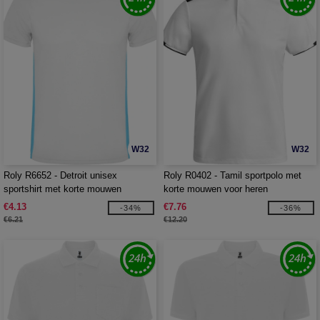
W32
W32
Roly R6652 - Detroit unisex
Roly R0402 - Tamil sportpolo met
sportshirt met korte mouwen
korte mouwen voor heren
€4.13
€7.76
-34%
-36%
€6.21
€12.20