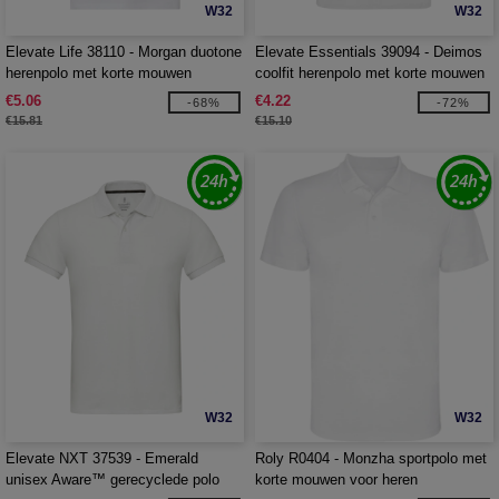
W32
W32
Elevate Life 38110 - Morgan duotone
Elevate Essentials 39094 - Deimos
herenpolo met korte mouwen
coolfit herenpolo met korte mouwen
€5.06
€4.22
-68%
-72%
€15.81
€15.10
W32
W32
Elevate NXT 37539 - Emerald
Roly R0404 - Monzha sportpolo met
unisex Aware™ gerecyclede polo
korte mouwen voor heren