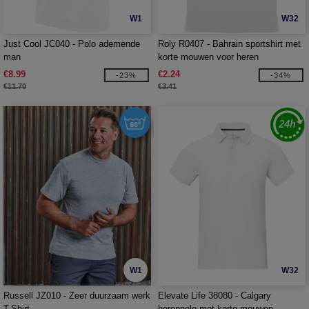
W1
W32
Just Cool JC040 - Polo ademende
Roly R0407 - Bahrain sportshirt met
man
korte mouwen voor heren
€8.99
€2.24
-23%
-34%
€11.70
€3.41
W1
W32
Russell JZ010 - Zeer duurzaam werk
Elevate Life 38080 - Calgary
T-Shirt
herenpolo met korte mouwen