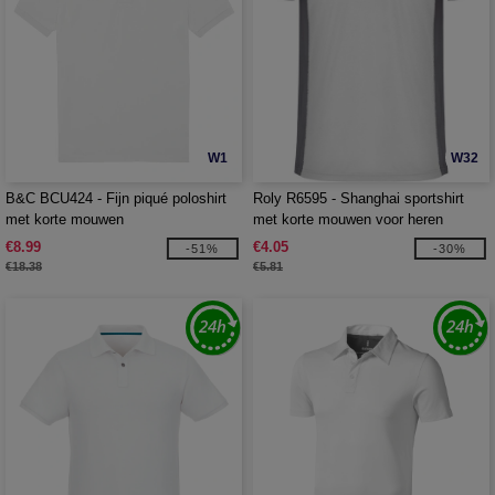
W1
W32
B&C BCU424 - Fijn piqué poloshirt
Roly R6595 - Shanghai sportshirt
met korte mouwen
met korte mouwen voor heren
€8.99
€4.05
-51%
-30%
€18.38
€5.81