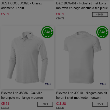
JUST COOL JC020 - Unisex
B&C BCW461 - Poloshirt met korte
ademend T-shirt
mouwen en hoge dichtheid fijn piqué
€5.99
€8.99
-46%
€16.79
W32
W32
Elevate Life 38086 - Oakville
Elevate Life 39010 - Niagara cool fit
herenpolo met lange mouwen
heren t-shirt met korte mouwen
€5.91
€11.28
-78%
-35%
€27.14
€17.46