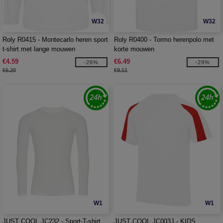
W32
W32
Roly R0415 - Montecarlo heren sport
Roly R0400 - Tormo herenpolo met
t-shirt met lange mouwen
korte mouwen
€4.59
€6.49
-26%
-29%
€6.20
€9.11
W1
W1
JUST COOL JC232 - Sport-T-shirt
JUST COOL JC003J - KIDS