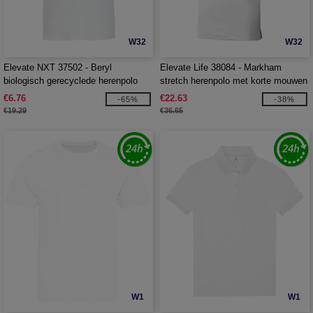
W32
W32
Elevate NXT 37502 - Beryl
Elevate Life 38084 - Markham
biologisch gerecyclede herenpolo
stretch herenpolo met korte mouwen
met korte mouwen
€6.76
€22.63
-65%
-38%
€19.29
€36.65
W1
W1