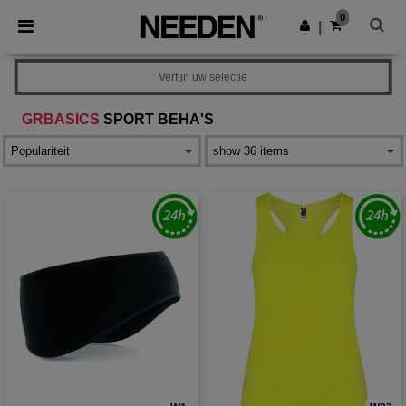
×
Needen-app
0
Download app
|
Betere prijzen in de app!
Verfijn uw selectie
GRBASICS
SPORT BEHA'S