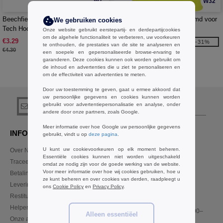
W1
W32
Beechfield BF316 - Softshell Sports
Roly R0349 - Shura sporthemd voor
We gebruiken cookies
Tech Hoofdband
dames
Onze website gebruikt eerstepartij- en derdepartijcookies
om de algehele functionaliteit te verbeteren, uw voorkeuren
€3.29
€2.95
-24%
-31%
te onthouden, de prestaties van de site te analyseren en
€4.30
€4.25
een soepele en gepersonaliseerde browse-ervaring te
garanderen. Deze cookies kunnen ook worden gebruikt om
de inhoud en advertenties die u ziet te personaliseren en
om de effectiviteit van advertenties te meten.
Koop
GrBasics Sport beha's
bij Needen Belgique
Door uw toestemming te geven, gaat u ermee akkoord dat
uw persoonlijke gegevens en cookies kunnen worden
gebruikt voor advertentiepersonalisatie en analyse, onder
registreer!
andere door onze partners, zoals Google.
Meer informatie over hoe Google uw persoonlijke gegevens
INFORMATIE
CONTACTEER ONS
gebruikt, vindt u op
deze pagina
.
U kunt uw cookievoorkeuren op elk moment beheren.
Over Needen
Klant
Essentiële cookies kunnen niet worden uitgeschakeld
klant@needen.be
Traceer mijn bestelling
omdat ze nodig zijn voor de goede werking van de website.
Sales
Voor meer informatie over hoe wij cookies gebruiken, hoe u
Betalingswijze
verkoop@needen.be
ze kunt beheren en over cookies van derden, raadpleegt u
Levering
ons
Cookie Policy
en
Privacy Policy
.
Restitutie / retour
02 586 22 00
Helpen & FAQs
Maandag – donderdag: 10:00–
Alleen essentiëel
Onze afspraken
13:00 & 14:00–17:30