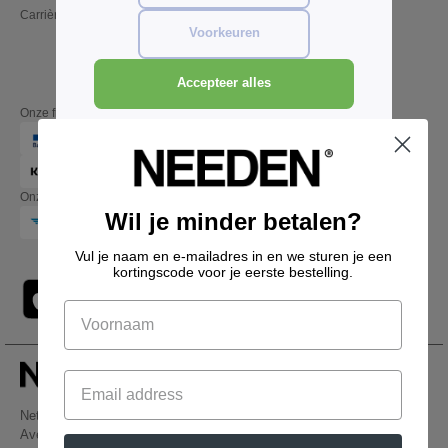
Carrières
Vrijdag: 10:00–14:00
Voorkeuren
Accepteer alles
Onze financiële partners
Onze transporteurs
Wil je minder betalen?
Vul je naam en e-mailadres in en we sturen je een
kortingscode voor je eerste bestelling.
Netenders Belgium SRL
Avenue Hermann-Debroux 54, 1160, Bruxelles