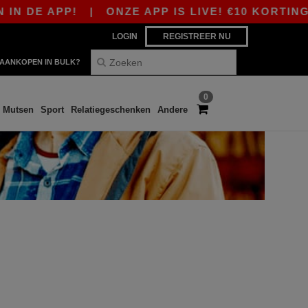
N DE APP!
|
ONZE APP IS LIVE! €10 KORTING 
LOGIN
REGISTREER NU
AANKOPEN IN BULK?
0
Mutsen
Sport
Relatiegeschenken
Andere