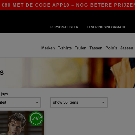
80 MET DE CODE APP10 – NOG BETERE PRIJZEN I
PERSONALISEER
LEVERINGSINFORMATIE
Merken
T-shirts
Truien
Tassen
Polo's
Jassen
TS
 jays