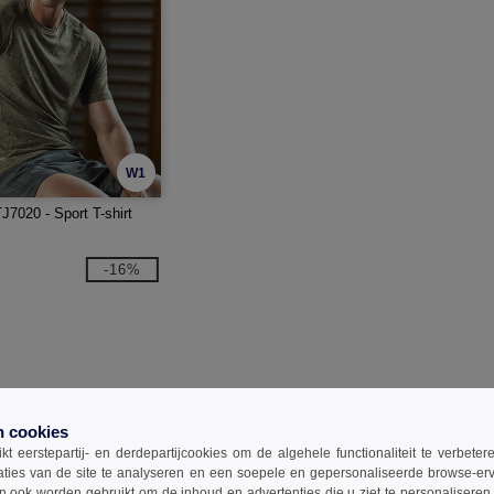
W1
J7020 - Sport T-shirt
-16%
n cookies
t eerstepartij- en derdepartijcookies om de algehele functionaliteit te verbete
aties van de site te analyseren en een soepele en gepersonaliseerde browse-erv
ook worden gebruikt om de inhoud en advertenties die u ziet te personaliseren e