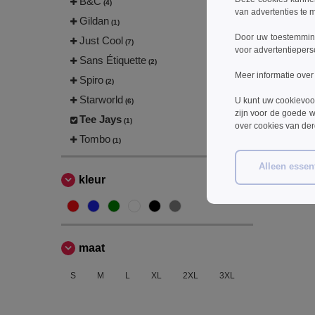
B&C
(4)
van advertenties te 
Gildan
(1)
Door uw toestemming
Just Cool
(7)
voor advertentiepers
Sans Étiquette
(2)
Meer informatie over
Spiro
(2)
Starworld
U kunt uw cookievoo
(6)
zijn voor de goede w
Tee Jays
(1)
over cookies van de
Tombo
(1)
Alleen essent
kleur
maat
S
M
L
XL
2XL
3XL