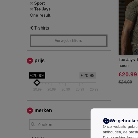
Sport
Tee Jays
One result.
T-shirts
Verwijder filters
Tee Jays T
prijs
heren
€20.99
€20.99
€20.99
€24.90
20.99
20.99
20.99
20.99
20.99
merken
We gebruike
Onze website gebruik
onthouden, de prest
Deze cookies kunnen 