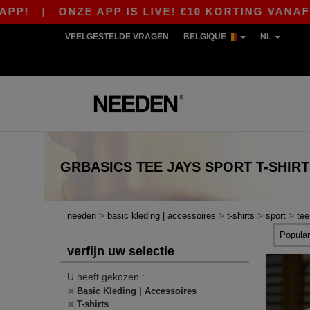
P!
|
ONZE APP IS LIVE! €10 KORTING VANAF €
VEELGESTELDE VRAGEN
BELGIQUE
NL
GRBASICS
TEE JAYS SPORT T-SHIR
>
>
>
>
needen
basic kleding | accessoires
t-shirts
sport
tee
verfijn uw selectie
U heeft gekozen :
Basic Kleding | Accessoires
T-shirts