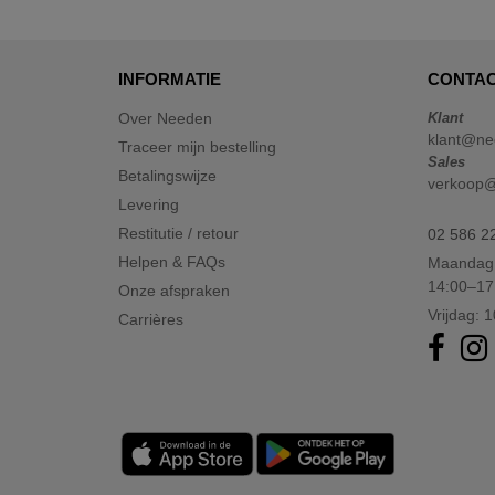
INFORMATIE
CONTAC
Over Needen
Klant
klant@ne
Traceer mijn bestelling
Sales
Betalingswijze
verkoop
Levering
Restitutie / retour
02 586 2
Helpen & FAQs
Maandag 
14:00–17
Onze afspraken
Vrijdag: 
Carrières