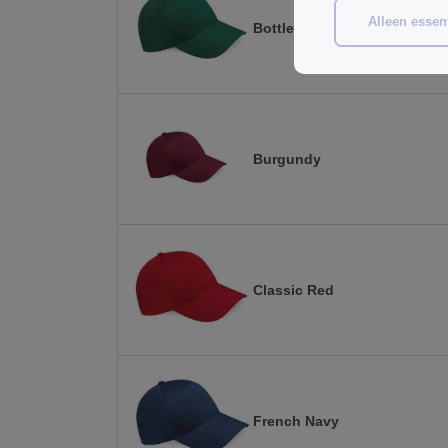
Alleen essent
Bottle Green
Burgundy
Classic Red
French Navy