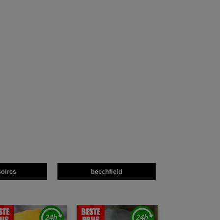
oires
beechfield