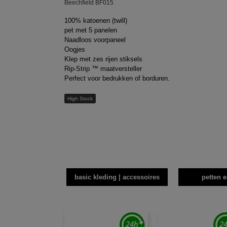
Beechfield BF015
100% katoenen (twill)
pet met 5 panelen
Naadloos voorpaneel
Oogjes
Klep met zes rijen stiksels
Rip-Strip ™ maatversteller
Perfect voor bedrukken of borduren.
High Stock
basic kleding | accessoires
petten 