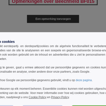
Opmerkingen over Beechfield BF015
Een opmerking toevoegen
n cookies
t eerstepartij- en derdepartijcookies om de algehele functionaliteit te verbete
aties van de site te analyseren en een soepele en gepersonaliseerde browse-erv
ook worden gebruikt om de inhoud en advertenties die u ziet te personaliseren e
0
ARTIKELEN
€
0.00
meten.
 te geven, gaat u ermee akkoord dat uw persoonlijke gegevens en cookies ku
onalisatie en analyse, onder andere door onze partners, zoals Google.
Maat
1-11
12-35
36 +
OS
5.99
4.79
3.99
€
€
€
 hoe Google uw persoonlijke gegevens gebruikt, vindt u op
deze pagina
.
rkeuren op elk moment beheren. Essentiële cookies kunnen niet worden uitgesch
erking van de website. Voor meer informatie over hoe wij cookies gebruiken, hoe
rden, raadpleegt u ons
Cookie Policy
en
Privacy Policy
.
Maat
1-11
12-35
36 +