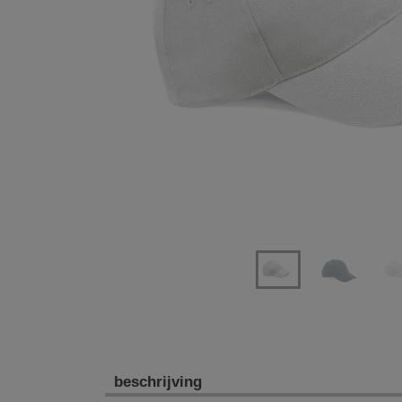
Previous
Next
beschrijving