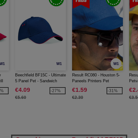
W1
W1
W1
w
Beechfield BF15C - Ultimate
Result RC080 - Houston 5-
Resu
ll
5 Panel Pet - Sandwich
Paneels Printers Pet
Petv
Klep
met 
€4.09
€1.59
€2
6%
-27%
-31%
€5.60
€2.30
€3.5