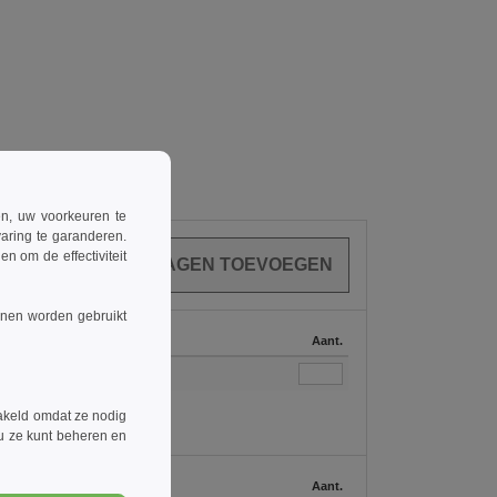
ren, uw voorkeuren te
aring te garanderen.
n om de effectiviteit
nnen worden gebruikt
Op voorraad
Aant.
3139
akeld omdat ze nodig
 u ze kunt beheren en
Op voorraad
Aant.