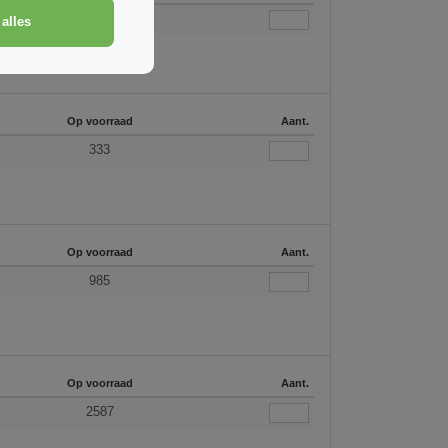
580
alles
Op voorraad
Aant.
333
Op voorraad
Aant.
985
Op voorraad
Aant.
2587