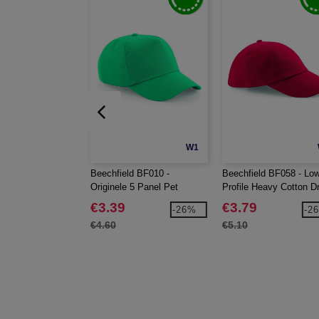
W1
Beechfield BF010 -
Beechfield BF058 - Lo
Originele 5 Panel Pet
Profile Heavy Cotton Dri
Pet
€3.39
€3.79
-26%
-2
€4.60
€5.10