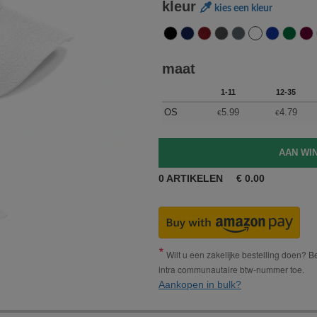
kleur
kies een kleur
maat
1-11
12-35
OS
5.99
4.79
€
€
0
ARTIKELEN
€
0.00
Wilt u een zakelijke bestelling doen? Bes
intra communautaire btw-nummer toe.
Aankopen in bulk?