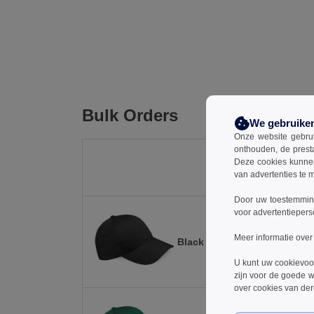
Bulk Orders
We gebruike
Onze website gebruik
onthouden, de prest
Deze cookies kunnen 
van advertenties te 
Door uw toestemming
voor advertentiepers
Meer informatie over
Black
U kunt uw cookievoo
zijn voor de goede w
over cookies van de