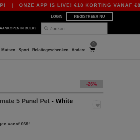
ONZE APP IS LIVE! €10 KORTING VANAF €80 MET
LOGIN
REGISTREER NU
AANKOPEN IN BULK?
0
Mutsen
Sport
Relatiegeschenken
Andere
-26%
imate 5 Panel Pet
- White
gen vanaf €69!