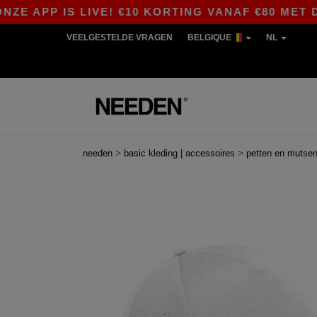
PP IS LIVE! €10 KORTING VANAF €80 MET DE CO
VEELGESTELDE VRAGEN
BELGIQUE
NL
>
>
needen
basic kleding | accessoires
petten en mutse