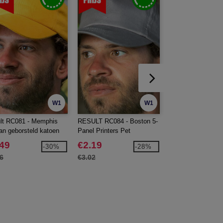
W1
W1
lt RC081 - Memphis
RESULT RC084 - Boston 5-
Beechfield BF020 
an geborsteld katoen
Panel Printers Pet
Athleisure 6-Pane
Laag Profiel
.49
€2.19
€4.79
-30%
-28%
6
€3.02
€6.40