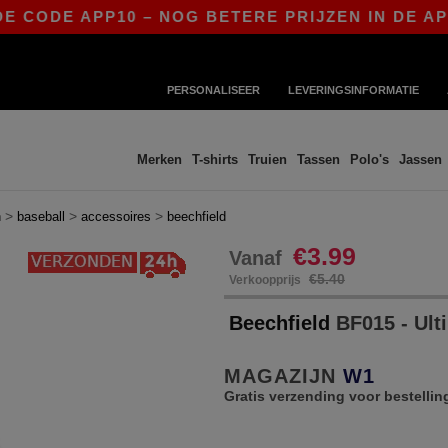
DE APP10 – NOG BETERE PRIJZEN IN DE APP!
|
PERSONALISEER
LEVERINGSINFORMATIE
Merken
T-shirts
Truien
Tassen
Polo's
Jassen
>
>
>
n
baseball
accessoires
beechfield
€3.99
Vanaf
€5.40
Verkoopprijs
Beechfield
BF015 - Ult
MAGAZIJN
W1
Gratis verzending voor bestellin