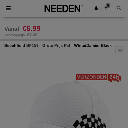
×
Needen-app
0
Download app
|
Betere prijzen in de app!
€5.99
Vanaf
€7.20
Verkoopprijs
Beechfield
BF159 - Grote Prijs Pet
- White/Damier Black
Previous
Next