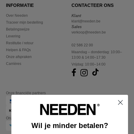
INFORMATIE
CONTACTEER ONS
Over Needen
Klant
klant@needen.be
Traceer mijn bestelling
Sales
Betalingswijze
verkoop@needen.be
Levering
Restitutie / retour
02 586 22 00
Helpen & FAQs
Maandag – donderdag: 10:00–
Onze afspraken
13:00 & 14:00–17:30
Carrières
Vrijdag: 10:00–14:00
Onze financiële partners
Onze transporteurs
Wil je minder betalen?