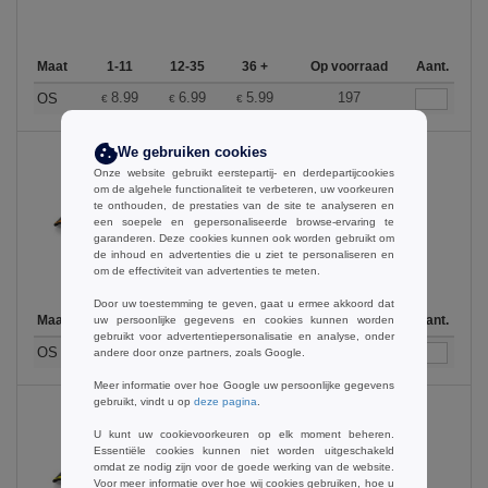
Maat
1-11
12-35
36 +
Op voorraad
Aant.
8.99
6.99
5.99
197
OS
€
€
€
We gebruiken cookies
Onze website gebruikt eerstepartij- en derdepartijcookies
om de algehele functionaliteit te verbeteren, uw voorkeuren
Black / Orange
te onthouden, de prestaties van de site te analyseren en
een soepele en gepersonaliseerde browse-ervaring te
garanderen. Deze cookies kunnen ook worden gebruikt om
de inhoud en advertenties die u ziet te personaliseren en
om de effectiviteit van advertenties te meten.
Door uw toestemming te geven, gaat u ermee akkoord dat
Maat
1-11
12-35
36 +
Op voorraad
Aant.
uw persoonlijke gegevens en cookies kunnen worden
gebruikt voor advertentiepersonalisatie en analyse, onder
8.99
6.99
5.99
153
OS
andere door onze partners, zoals Google.
€
€
€
Meer informatie over hoe Google uw persoonlijke gegevens
gebruikt, vindt u op
deze pagina
.
U kunt uw cookievoorkeuren op elk moment beheren.
Essentiële cookies kunnen niet worden uitgeschakeld
Black / Yellow
omdat ze nodig zijn voor de goede werking van de website.
Voor meer informatie over hoe wij cookies gebruiken, hoe u