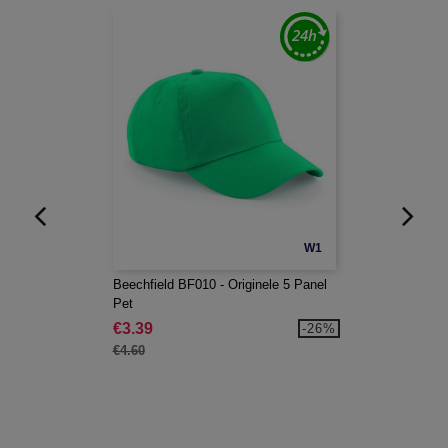
W1
Beechfield BF010 - Originele 5 Panel
Pet
€3.39
-26%
€4.60