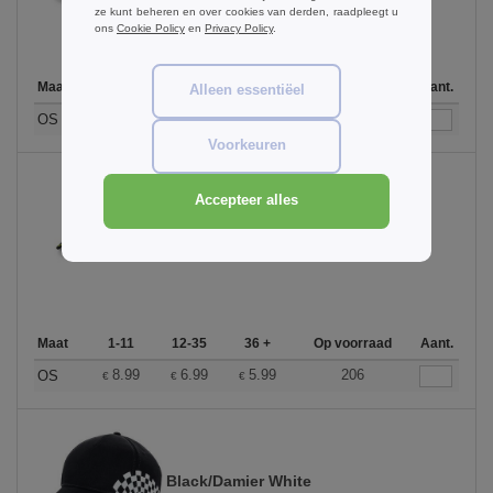
ze kunt beheren en over cookies van derden, raadpleegt u
ons
Cookie Policy
en
Privacy Policy
.
Maat
1-11
12-35
36 +
Op voorraad
Aant.
Alleen essentiëel
8.99
6.99
5.99
76
OS
€
€
€
Voorkeuren
Accepteer alles
Black/ Lime Green
Maat
1-11
12-35
36 +
Op voorraad
Aant.
8.99
6.99
5.99
206
OS
€
€
€
Black/Damier White