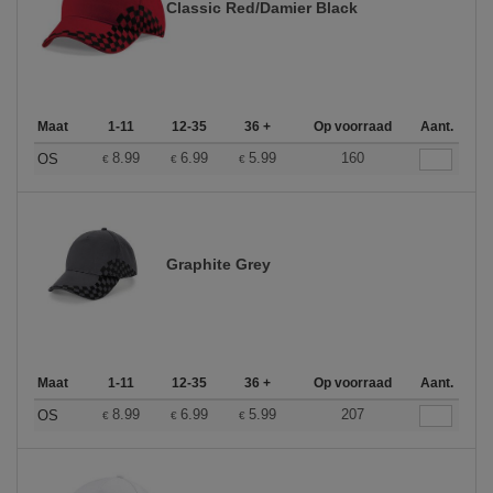
Classic Red/Damier Black
Maat
1-11
12-35
36 +
Op voorraad
Aant.
8.99
6.99
5.99
160
OS
€
€
€
Graphite Grey
Maat
1-11
12-35
36 +
Op voorraad
Aant.
8.99
6.99
5.99
207
OS
€
€
€