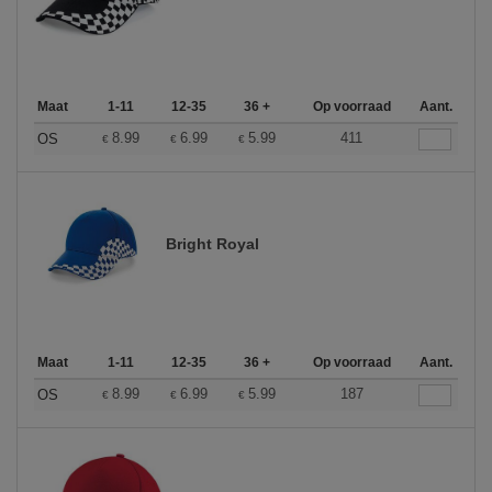
Maat
1-11
12-35
36 +
Op voorraad
Aant.
8.99
6.99
5.99
411
OS
€
€
€
Bright Royal
Maat
1-11
12-35
36 +
Op voorraad
Aant.
8.99
6.99
5.99
187
OS
€
€
€