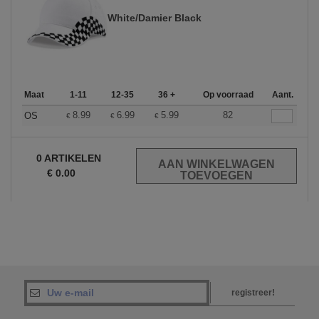
White/Damier Black
Maat
1-11
12-35
36 +
Op voorraad
Aant.
8.99
6.99
5.99
82
OS
€
€
€
0
ARTIKELEN
€
0.00
registreer!