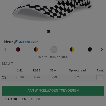
kleur
kies een kleur
White/Damier Black
MAAT
1-11
12-35
36 +
Op voorraad
Aant.
8.99
6.99
5.99
82
OS
€
€
€
0
ARTIKELEN
€
0.00