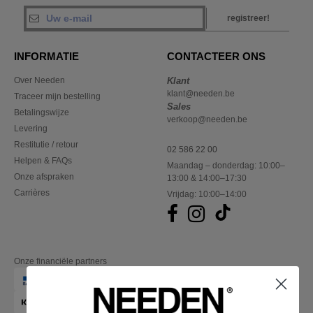
registreer!
INFORMATIE
CONTACTEER ONS
Over Needen
Klant
klant@needen.be
Traceer mijn bestelling
Sales
Betalingswijze
verkoop@needen.be
Levering
Restitutie / retour
02 586 22 00
Helpen & FAQs
Maandag – donderdag: 10:00–
Onze afspraken
13:00 & 14:00–17:30
Carrières
Vrijdag: 10:00–14:00
Onze financiële partners