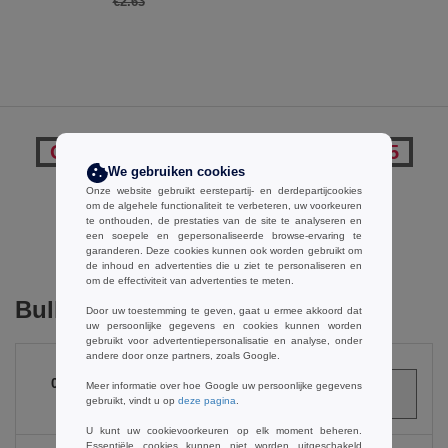
€2.63
Opmerkingen over Beechfield BF425
We gebruiken cookies
Onze website gebruikt eerstepartij- en derdepartijcookies
om de algehele functionaliteit te verbeteren, uw voorkeuren
te onthouden, de prestaties van de site te analyseren en
Een opmerking toevoegen
een soepele en gepersonaliseerde browse-ervaring te
garanderen. Deze cookies kunnen ook worden gebruikt om
de inhoud en advertenties die u ziet te personaliseren en
om de effectiviteit van advertenties te meten.
Bulk Orders
Door uw toestemming te geven, gaat u ermee akkoord dat
uw persoonlijke gegevens en cookies kunnen worden
gebruikt voor advertentiepersonalisatie en analyse, onder
andere door onze partners, zoals Google.
0
ARTIKELEN
Meer informatie over hoe Google uw persoonlijke gegevens
gebruikt, vindt u op
deze pagina
.
€
0.00
U kunt uw cookievoorkeuren op elk moment beheren.
Essentiële cookies kunnen niet worden uitgeschakeld