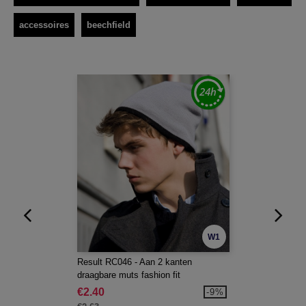
accessoires
beechfield
W1
Result RC046 - Aan 2 kanten
draagbare muts fashion fit
€2.40
-9%