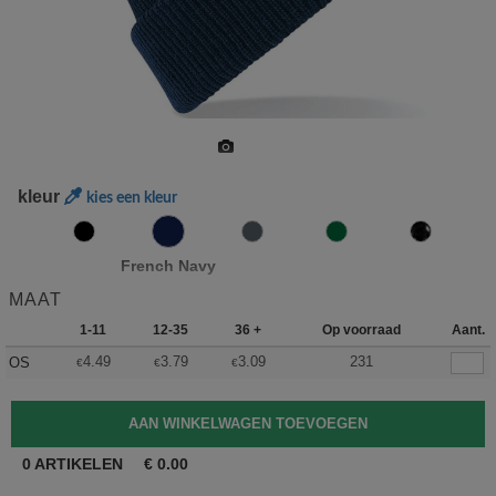
kleur
kies een kleur
French Navy
MAAT
1-11
12-35
36 +
Op voorraad
Aant.
4.49
3.79
3.09
231
OS
€
€
€
0
ARTIKELEN
€
0.00