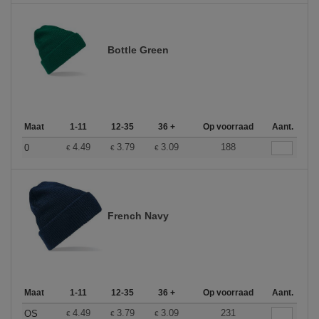
Bottle Green
Maat
1-11
12-35
36 +
Op voorraad
Aant.
4.49
3.79
3.09
188
0
€
€
€
French Navy
Maat
1-11
12-35
36 +
Op voorraad
Aant.
4.49
3.79
3.09
231
OS
€
€
€