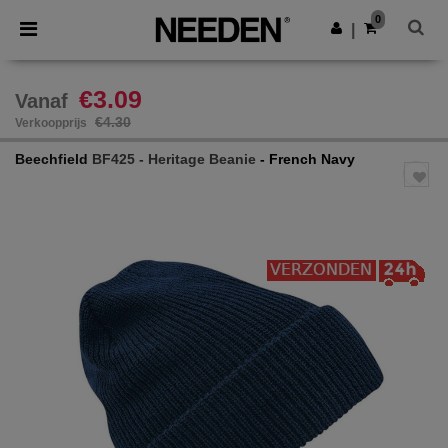
×
Needen-app
0
Download app
|
Betere prijzen in de app!
€3.09
Vanaf
€4.30
Verkoopprijs
Beechfield
BF425 - Heritage Beanie
- French Navy
Previous
Next