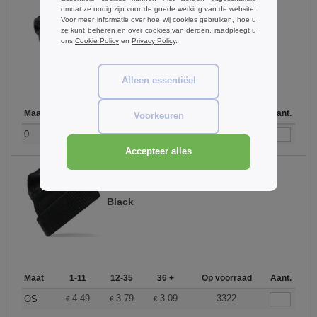
omdat ze nodig zijn voor de goede werking van de website.
Voor meer informatie over hoe wij cookies gebruiken, hoe u
ze kunt beheren en over cookies van derden, raadpleegt u
Antique Grey
ons
Cookie Policy
en
Privacy Policy
.
Alleen essentiëel
Maat
1-11
12-35
36 +
Op voorraad
Aant.
Voorkeuren
4.79
3.99
3.39
103
0
€
€
€
Accepteer alles
Black
Maat
1-11
12-35
36 +
Op voorraad
Aant.
4.49
3.79
3.09
3322
OS
€
€
€