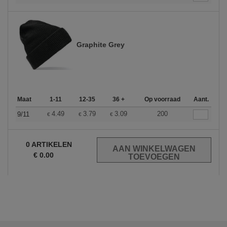
Graphite Grey
Maat
1-11
12-35
36 +
Op voorraad
Aant.
4.49
3.79
3.09
200
9/11
€
€
€
0
ARTIKELEN
€
0.00