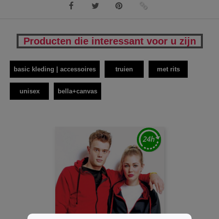
Producten die interessant voor u zijn
basic kleding | accessoires
truien
met rits
unisex
bella+canvas