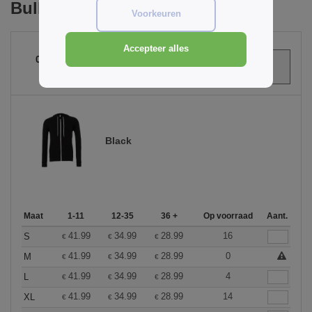
Bulk Orders
Voorkeuren
Accepteer alles
0
ARTIKELEN
€
0.00
Black
Maat
1-11
12-35
36 +
Op voorraad
Aant.
41.99
34.99
28.99
16
S
€
€
€
41.99
34.99
28.99
0
M
€
€
€
41.99
34.99
28.99
4
L
€
€
€
41.99
34.99
28.99
14
XL
€
€
€