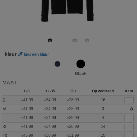
kleur
kies een kleur
Black
MAAT
1-11
12-35
36 +
Op voorraad
Aant.
41.99
34.99
28.99
16
S
€
€
€
41.99
34.99
28.99
0
M
€
€
€
41.99
34.99
28.99
4
L
€
€
€
41.99
34.99
28.99
14
XL
€
€
€
45.99
38.99
31.99
15
2XL
€
€
€