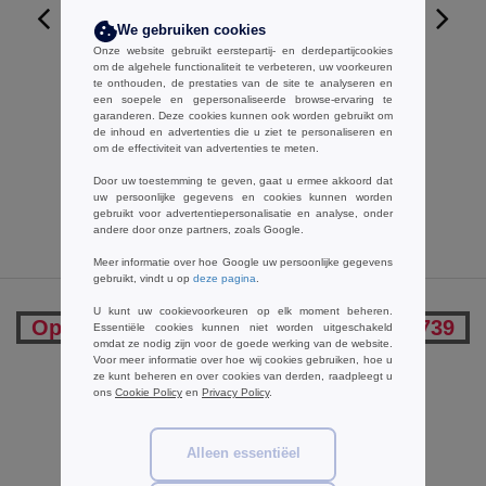
We gebruiken cookies
Onze website gebruikt eerstepartij- en derdepartijcookies
W1
om de algehele functionaliteit te verbeteren, uw voorkeuren
te onthouden, de prestaties van de site te analyseren en
AWDIS JUST HOODS JH053 -
een soepele en gepersonaliseerde browse-ervaring te
Varsity zoodie
garanderen. Deze cookies kunnen ook worden gebruikt om
de inhoud en advertenties die u ziet te personaliseren en
€23.02
-27%
om de effectiviteit van advertenties te meten.
€31.35
Door uw toestemming te geven, gaat u ermee akkoord dat
uw persoonlijke gegevens en cookies kunnen worden
gebruikt voor advertentiepersonalisatie en analyse, onder
andere door onze partners, zoals Google.
Meer informatie over hoe Google uw persoonlijke gegevens
gebruikt, vindt u op
deze pagina
.
U kunt uw cookievoorkeuren op elk moment beheren.
Opmerkingen over Bella+Canvas BE3739
Essentiële cookies kunnen niet worden uitgeschakeld
omdat ze nodig zijn voor de goede werking van de website.
Voor meer informatie over hoe wij cookies gebruiken, hoe u
ze kunt beheren en over cookies van derden, raadpleegt u
ons
Cookie Policy
en
Privacy Policy
.
Een opmerking toevoegen
Alleen essentiëel