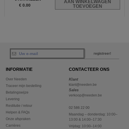
€
0.00
registreer!
INFORMATIE
CONTACTEER ONS
Over Needen
Klant
klant@needen.be
Traceer mijn bestelling
Sales
Betalingswijze
verkoop@needen.be
Levering
Restitutie / retour
02 586 22 00
Helpen & FAQs
Maandag – donderdag: 10:00–
Onze afspraken
13:00 & 14:00–17:30
Carrières
Vrijdag: 10:00–14:00