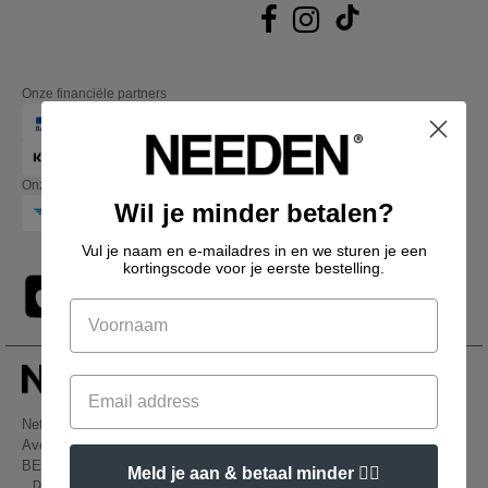
Onze financiële partners
Onze transporteurs
Wil je minder betalen?
Vul je naam en e-mailadres in en we sturen je een
kortingscode voor je eerste bestelling.
Netenders Belgium SRL
Avenue Hermann-Debroux 54, 1160, Bruxelles
BE61 3632 1629 8017
Meld je aan & betaal minder 👍🏼
Dit is GEEN retouradres. Voor retourzending, zie hier