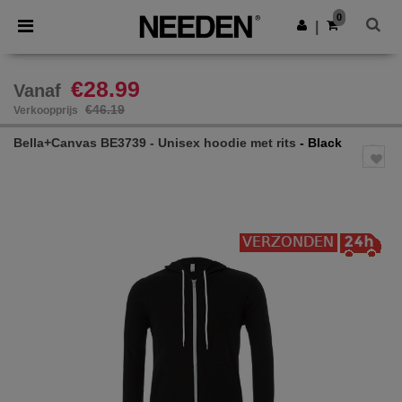
×
Needen-app
0
Download app
|
Betere prijzen in de app!
€28.99
Vanaf
€46.19
Verkoopprijs
Bella+Canvas BE3739 - Unisex hoodie met rits
- Black
Previous
Next