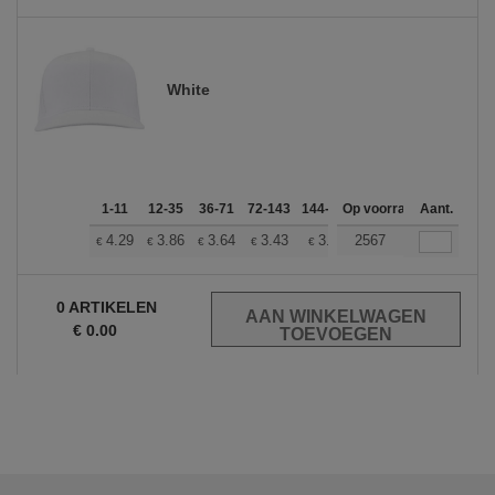
White
1-11
12-35
36-71
72-143
144-287
Op voorraad
288 +
Meer
Aant.
+
4.29
3.86
3.64
3.43
3.22
2567
3.00
€
€
€
€
€
€
0
ARTIKELEN
€
0.00