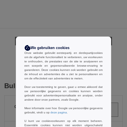
Opmerkingen over Elevate 39572
We gebruiken cookies
Onze website gebruikt eerstepartij- en derdepartijcookies
om de algehele functionaliteit te verbeteren, uw voorkeuren
te onthouden, de prestaties van de site te analyseren en
Een opmerking toevoegen
een soepele en gepersonaliseerde browse-ervaring te
garanderen. Deze cookies kunnen ook worden gebruikt om
de inhoud en advertenties die u ziet te personaliseren en
om de effectiviteit van advertenties te meten.
Bulk Orders
Door uw toestemming te geven, gaat u ermee akkoord dat
uw persoonlijke gegevens en cookies kunnen worden
gebruikt voor advertentiepersonalisatie en analyse, onder
andere door onze partners, zoals Google.
0
ARTIKELEN
Meer informatie over hoe Google uw persoonlijke gegevens
€
0.00
gebruikt, vindt u op
deze pagina
.
U kunt uw cookievoorkeuren op elk moment beheren.
Essentiële cookies kunnen niet worden uitgeschakeld