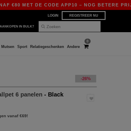
0 MET DE CODE APP10 – NOG BETERE PRIJZEN IN
LOGIN
REGISTREER NU
AANKOPEN IN BULK?
0
Mutsen
Sport
Relatiegeschenken
Andere
-26%
llpet 6 panelen
- Black
gen vanaf €69!