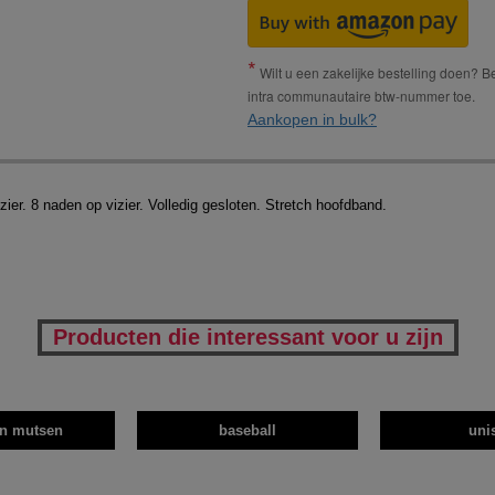
Wilt u een zakelijke bestelling doen? Bes
intra communautaire btw-nummer toe.
Aankopen in bulk?
ier. 8 naden op vizier. Volledig gesloten. Stretch hoofdband.
Producten die interessant voor u zijn
en mutsen
baseball
uni