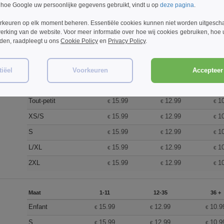
 hoe Google uw persoonlijke gegevens gebruikt, vindt u op
deze pagina
.
XL
15.99
12.99
10.99
€
€
€
rkeuren op elk moment beheren. Essentiële cookies kunnen niet worden uitgesch
2XL
15.99
12.99
10.99
€
€
€
erking van de website. Voor meer informatie over hoe wij cookies gebruiken, hoe
rden, raadpleegt u ons
Cookie Policy
en
Privacy Policy
.
Maat
1-11
12-35
36
Enfant
15.99
12.99
1
iëel
Voorkeuren
Accepteer 
€
€
€
Petit
15.99
12.99
1
€
€
€
Tout-petit
15.99
12.99
1
€
€
€
XS/S
15.99
12.99
1
€
€
€
S
15.99
12.99
1
€
€
€
L/XL
15.99
12.99
1
€
€
€
2XL
15.99
12.99
1
€
€
€
Maat
1-11
12-35
36 +
Enfant
15.99
12.99
10.9
€
€
€
S
15.99
12.99
10.9
€
€
€