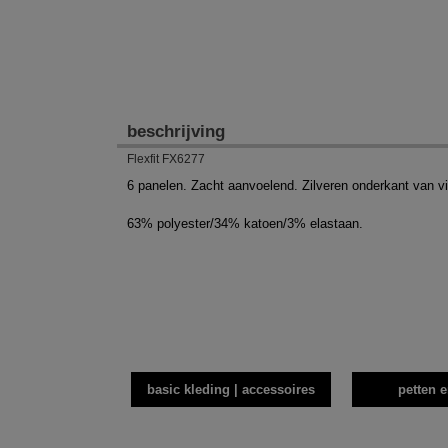
beschrijving
Flexfit FX6277
6 panelen. Zacht aanvoelend. Zilveren onderkant van viz
63% polyester/34% katoen/3% elastaan.
basic kleding | accessoires
petten 