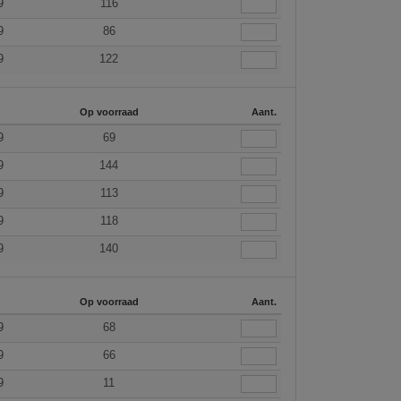
9
116
9
86
9
122
Op voorraad
Aant.
9
69
9
144
9
113
9
118
9
140
Op voorraad
Aant.
9
68
9
66
9
11