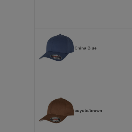
China Blue
coyote/brown