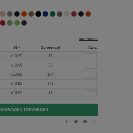
MATENTABEL
36 +
Op voorraad
Aant.
10.99
16
€
10.99
58
€
10.99
104
€
10.99
131
€
10.99
17
€