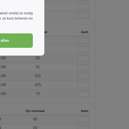
131
akeld omdat ze nodig
17
 u ze kunt beheren en
 +
Op voorraad
Aant.
0.99
18
alles
0.99
116
0.99
55
0.99
31
0.99
531
0.99
675
0.99
73
Op voorraad
Aant.
9
68
9
69