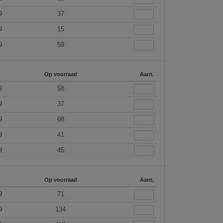
9
37
9
15
9
59
Op voorraad
Aant.
9
58
9
37
9
68
9
41
9
45
Op voorraad
Aant.
9
71
9
134