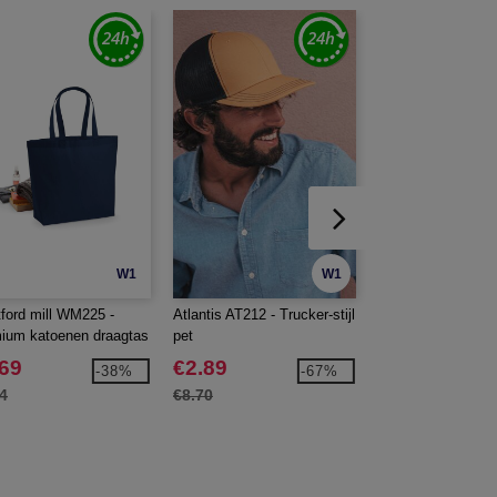
W1
W1
ford mill WM225 -
Atlantis AT212 - Trucker-stijl
Atlantis AT213 - 6-
ium katoenen draagtas
pet
dop
.69
€2.89
€7.99
-38%
-67%
4
€8.70
€9.90