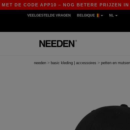
E CODE APP10 – NOG BETERE PRIJZEN IN DE APP
VEELGESTELDE VRAGEN
BELGIQUE
NL
>
>
needen
basic kleding | accessoires
petten en mutse