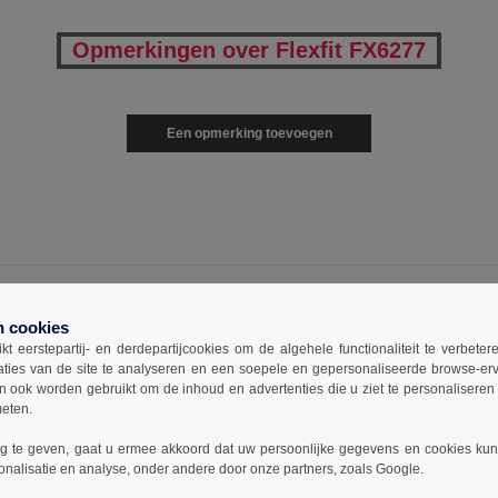
Opmerkingen over Flexfit FX6277
Een opmerking toevoegen
0
ARTIKELEN
€
0.00
n cookies
t eerstepartij- en derdepartijcookies om de algehele functionaliteit te verbete
aties van de site te analyseren en een soepele en gepersonaliseerde browse-erv
Maat
1-11
12-35
36 +
ook worden gebruikt om de inhoud en advertenties die u ziet te personaliseren e
meten.
Y
15.99
12.99
10.99
€
€
€
 te geven, gaat u ermee akkoord dat uw persoonlijke gegevens en cookies ku
S
15.99
12.99
10.99
€
€
€
onalisatie en analyse, onder andere door onze partners, zoals Google.
M
15.99
12.99
10.99
€
€
€