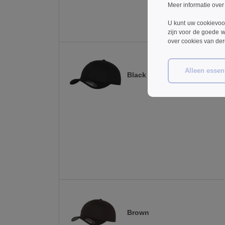
Meer informatie over
U kunt uw cookievoo
zijn voor de goede w
over cookies van de
Alleen essent
Black / Black
Brown