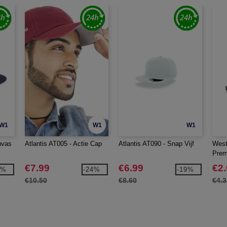
W1
W1
W1
nvas
Atlantis AT005 - Actie Cap
Atlantis AT090 - Snap Vijf
West
Prem
€7.99
€6.99
€2
8%
-24%
-19%
€10.50
€8.60
€4.3