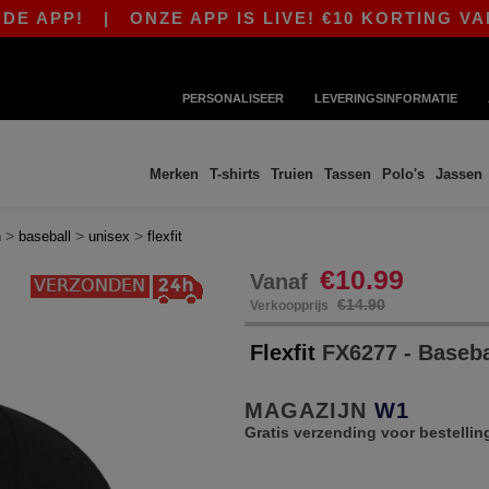
!
|
ONZE APP IS LIVE! €10 KORTING VANAF €8
PERSONALISEER
LEVERINGSINFORMATIE
Merken
T-shirts
Truien
Tassen
Polo's
Jassen
>
>
>
n
baseball
unisex
flexfit
€10.99
Vanaf
€14.90
Verkoopprijs
Flexfit
FX6277 - Baseba
MAGAZIJN
W1
Gratis verzending voor bestellin