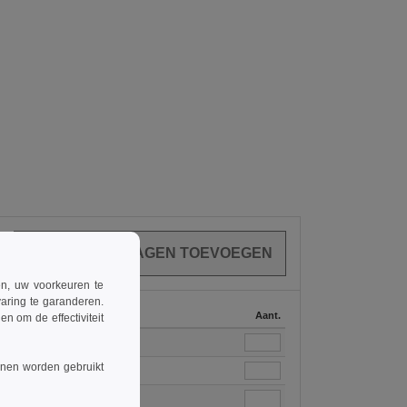
ren, uw voorkeuren te
aring te garanderen.
Op voorraad
Aant.
n om de effectiviteit
16
nnen worden gebruikt
58
104