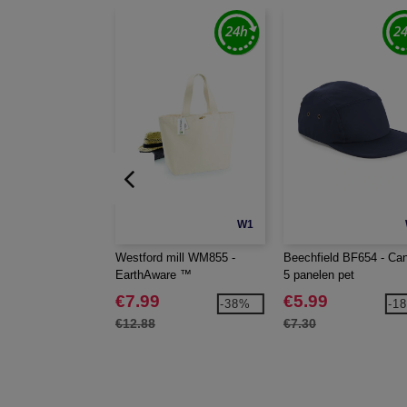
W1
Westford mill WM855 -
Beechfield BF654 - Ca
EarthAware ™
5 panelen pet
BIOLOGISCH MARINA TAS
€7.99
€5.99
-38%
-1
XL
€12.88
€7.30