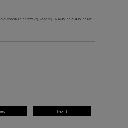
tel voordelig en btw vrij, voeg bij uw betaling alstublieft uw
sex
flexfit