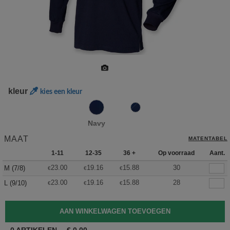
kleur
kies een kleur
Navy
MAAT
MATENTABEL
1-11
12-35
36 +
Op voorraad
Aant.
23.00
19.16
15.88
30
M (7/8)
€
€
€
23.00
19.16
15.88
28
L (9/10)
€
€
€