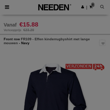
×
Needen-app
0
Download app
|
Betere prijzen in de app!
€15.88
Vanaf
€23.20
Verkoopprijs
Front row
FR109 - Effen kinderrugbyshirt met lange
mouwen
- Navy
Previous
Next