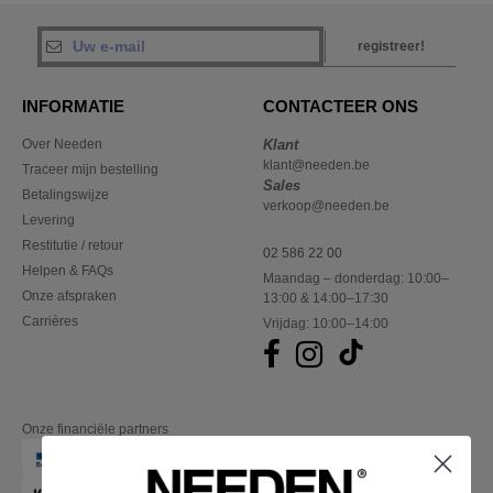
registreer!
INFORMATIE
CONTACTEER ONS
Over Needen
Klant
klant@needen.be
Traceer mijn bestelling
Sales
Betalingswijze
verkoop@needen.be
Levering
Restitutie / retour
02 586 22 00
Helpen & FAQs
Maandag – donderdag: 10:00–
Onze afspraken
13:00 & 14:00–17:30
Carrières
Vrijdag: 10:00–14:00
Onze financiële partners