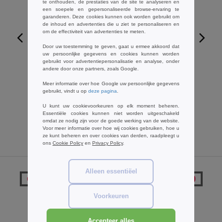
te onthouden, de prestaties van de site te analyseren en
een soepele en gepersonaliseerde browse-ervaring te
garanderen. Deze cookies kunnen ook worden gebruikt om
de inhoud en advertenties die u ziet te personaliseren en
om de effectiviteit van advertenties te meten.
Door uw toestemming te geven, gaat u ermee akkoord dat
W1
uw persoonlijke gegevens en cookies kunnen worden
gebruikt voor advertentiepersonalisatie en analyse, onder
andere door onze partners, zoals Google.
Finden & Hales LV322 - Sportief
poloshirt
Meer informatie over hoe Google uw persoonlijke gegevens
gebruikt, vindt u op
deze pagina
.
€7.80
-64%
€21.55
U kunt uw cookievoorkeuren op elk moment beheren.
Essentiële cookies kunnen niet worden uitgeschakeld
omdat ze nodig zijn voor de goede werking van de website.
Voor meer informatie over hoe wij cookies gebruiken, hoe u
ze kunt beheren en over cookies van derden, raadpleegt u
ons
Cookie Policy
en
Privacy Policy
.
Alleen essentiëel
Opmerkingen over Front row FR109
Voorkeuren
Een opmerking toevoegen
Accepteer alles