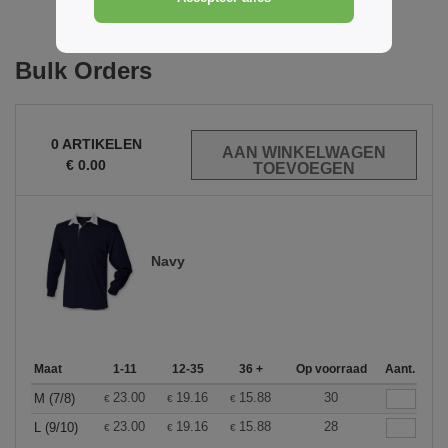
Bulk Orders
0
ARTIKELEN
€
0.00
Navy
Maat
1-11
12-35
36 +
Op voorraad
Aant.
23.00
19.16
15.88
30
M (7/8)
€
€
€
23.00
19.16
15.88
28
L (9/10)
€
€
€