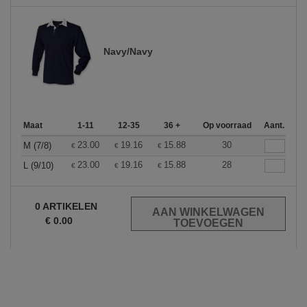
Navy/Navy
Maat
1-11
12-35
36 +
Op voorraad
Aant.
23.00
19.16
15.88
30
M (7/8)
€
€
€
23.00
19.16
15.88
28
L (9/10)
€
€
€
0
ARTIKELEN
€
0.00