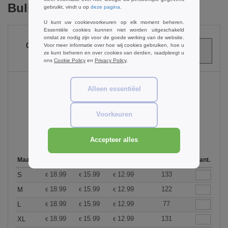
Bulk Orders
gebruikt, vindt u op
deze pagina
.
U kunt uw cookievoorkeuren op elk moment beheren.
Essentiële cookies kunnen niet worden uitgeschakeld
omdat ze nodig zijn voor de goede werking van de website.
0
ARTIKELEN
Voor meer informatie over hoe wij cookies gebruiken, hoe u
ze kunt beheren en over cookies van derden, raadpleegt u
€
0.00
ons
Cookie Policy
en
Privacy Policy
.
Alleen essentiëel
Black
Voorkeuren
Accepteer alles
Maat
1-11
12-35
36 +
Op voorraad
Aant.
18.99
15.99
12.99
133
S
€
€
€
18.99
15.99
12.99
122
M
€
€
€
18.99
15.99
12.99
77
L
€
€
€
18.99
15.99
12.99
131
XL
€
€
€