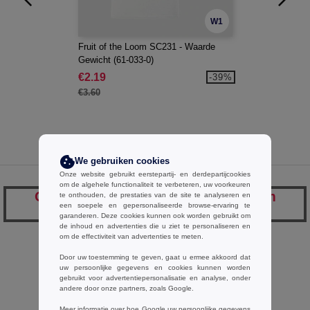
W1
Fruit of the Loom SC231 - Waarde
Gewicht (61-033-0)
€2.19
-39%
€3.60
We gebruiken cookies
Onze website gebruikt eerstepartij- en derdepartijcookies
om de algehele functionaliteit te verbeteren, uw voorkeuren
Opmerkingen over Fruit of the Loom
te onthouden, de prestaties van de site te analyseren en
een soepele en gepersonaliseerde browse-ervaring te
SC293
garanderen. Deze cookies kunnen ook worden gebruikt om
de inhoud en advertenties die u ziet te personaliseren en
om de effectiviteit van advertenties te meten.
Door uw toestemming te geven, gaat u ermee akkoord dat
Een opmerking toevoegen
uw persoonlijke gegevens en cookies kunnen worden
gebruikt voor advertentiepersonalisatie en analyse, onder
andere door onze partners, zoals Google.
Meer informatie over hoe Google uw persoonlijke gegevens