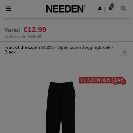
×
Needen-app
0
Download app
|
Betere prijzen in de app!
€12.99
Vanaf
€19.30
Verkoopprijs
Fruit of the Loom
SC293 - Open zoom Joggingbroek
-
Black
Previous
Next