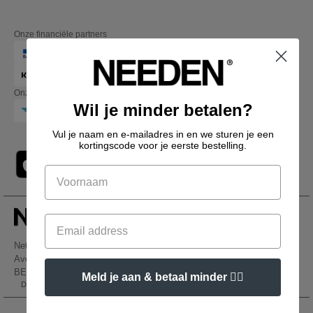
Onze financiële partners
Onze transporteurs
Wil je minder betalen?
Vul je naam en e-mailadres in en we sturen je een
kortingscode voor je eerste bestelling.
Netenders Belgium SRL
Avenue Hermann-Debroux 54, 1160, Bruxelles
BE61 3632 1629 8017
Meld je aan & betaal minder 👍🏼
Dit is GEEN retouradres. Voor retourzending, zie hier
👋
Hallo
Als u vragen of opmerkingen heeft,