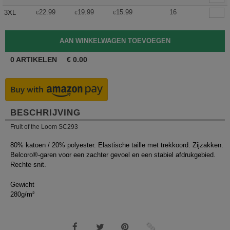
22.99
19.99
15.99
16
3XL
€
€
€
0
ARTIKELEN
€
0.00
BESCHRIJVING
Fruit of the Loom SC293
80% katoen / 20% polyester. Elastische taille met trekkoord. Zijzakken.
Belcoro®-garen voor een zachter gevoel en een stabiel afdrukgebied.
Rechte snit.
Gewicht
280g/m²