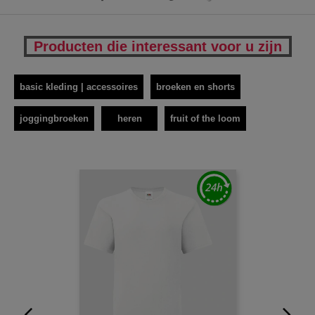
Producten die interessant voor u zijn
basic kleding | accessoires
broeken en shorts
joggingbroeken
heren
fruit of the loom