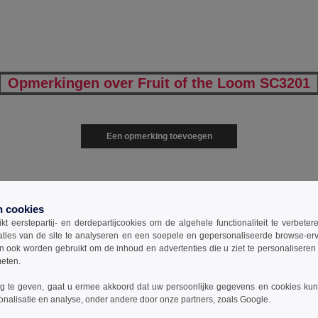
Opmerkingen over Fruit of the Loom SC3201
Een opmerking toevoegen
n cookies
t eerstepartij- en derdepartijcookies om de algehele functionaliteit te verbete
aties van de site te analyseren en een soepele en gepersonaliseerde browse-erv
0
ARTIKELEN
€
0.00
ook worden gebruikt om de inhoud en advertenties die u ziet te personaliseren e
meten.
 te geven, gaat u ermee akkoord dat uw persoonlijke gegevens en cookies ku
Maat
1-11
12-35
36 +
onalisatie en analyse, onder andere door onze partners, zoals Google.
04
11.99
9.99
7.99