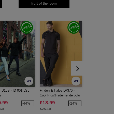
fruit of the loom
W1
W1
ID1LS - ID 001 LSL
Finden & Hales LV370 -
Fruit of the Loom
n
Cool Plus® ademende polo
ICONIC T-shirt He
0.99
€18.99
€2.49
-44%
-24%
.60
€25.10
€5.70