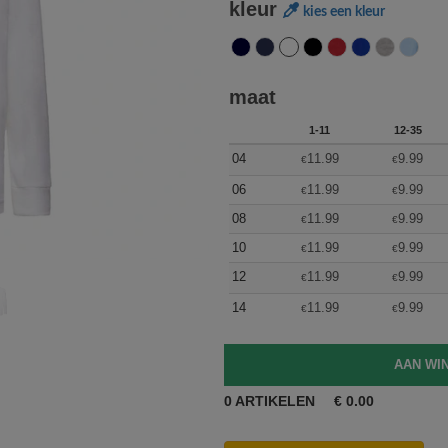
kleur
kies een kleur
maat
1-11
12-35
04
11.99
9.99
€
€
06
11.99
9.99
€
€
08
11.99
9.99
€
€
10
11.99
9.99
€
€
12
11.99
9.99
€
€
14
11.99
9.99
€
€
0
ARTIKELEN
€
0.00