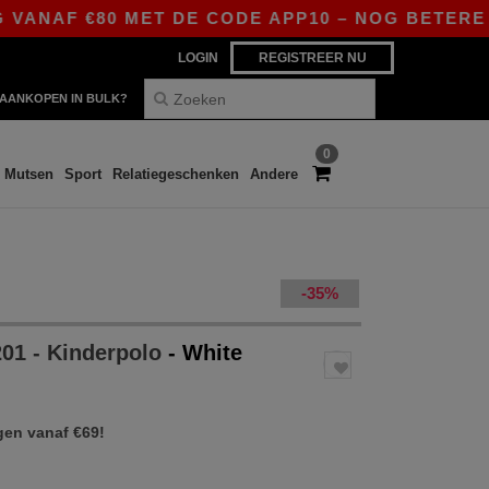
 €80 MET DE CODE APP10 – NOG BETERE PRIJZEN
LOGIN
REGISTREER NU
AANKOPEN IN BULK?
0
Mutsen
Sport
Relatiegeschenken
Andere
-35%
01 - Kinderpolo
- White
gen vanaf €69!