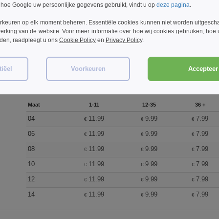
€
€
€
 hoe Google uw persoonlijke gegevens gebruikt, vindt u op
deze pagina
.
06
11.99
9.99
7.99
€
€
€
rkeuren op elk moment beheren. Essentiële cookies kunnen niet worden uitgesch
08
11.99
9.99
7.99
erking van de website. Voor meer informatie over hoe wij cookies gebruiken, hoe
€
€
€
rden, raadpleegt u ons
Cookie Policy
en
Privacy Policy
.
10
11.99
9.99
7.99
€
€
€
12
11.99
9.99
7.99
€
€
€
iëel
Voorkeuren
Accepteer 
14
11.99
9.99
7.99
€
€
€
Maat
1-11
12-35
36 +
04
11.99
9.99
7.99
€
€
€
06
11.99
9.99
7.99
€
€
€
08
11.99
9.99
7.99
€
€
€
10
11.99
9.99
7.99
€
€
€
12
11.99
9.99
7.99
€
€
€
14
11.99
9.99
7.99
€
€
€