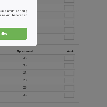
21
akeld omdat ze nodig
10
 u ze kunt beheren en
26
35
alles
22
Op voorraad
Aant.
35
35
33
28
26
36