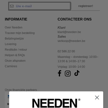
registreer!
INFORMATIE
CONTACTEER ONS
Over Needen
Klant
klant@needen.be
Traceer mijn bestelling
Sales
Betalingswijze
verkoop@needen.be
Levering
Restitutie / retour
02 586 22 00
Helpen & FAQs
Maandag – donderdag: 10:00–
Onze afspraken
13:00 & 14:00–17:30
Carrières
Vrijdag: 10:00–14:00
Onze financiële partners