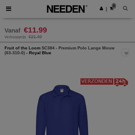
×
Needen-app
0
Download app
|
Betere prijzen in de app!
€11.99
Vanaf
€21.40
Verkoopprijs
Fruit of the Loom
SC384 - Premium Polo Lange Mouw
(63-310-0)
- Royal Blue
Previous
Next