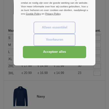
omdat ze nodig zijn voor de goede werking van de website.
Forest Green
Voor meer informatie over hoe wij cookies gebruiken, hoe u
ze kunt beheren en over cookies van derden, raadpleegt u
ons
Cookie Policy
en
Privacy Policy
.
Alleen essentiëel
Maat
1-11
12-35
36 +
Op voorraad
Aant.
17.99
14.99
11.99
39
S
€
€
€
Voorkeuren
17.99
14.99
11.99
28
M
€
€
€
17.99
14.99
11.99
25
L
Accepteer alles
€
€
€
17.99
14.99
11.99
24
XL
€
€
€
17.99
14.99
11.99
30
2XL
€
€
€
20.99
16.99
14.99
23
3XL
€
€
€
Navy