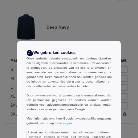
Deep Navy
We gebruiken cookies
Onze website gebruikt eerstepartij- en derdepartijcookies
Maat
1-11
12-35
36 +
Op voorraad
Aant.
om de algehele functionaliteit te verbeteren, uw voorkeuren
te onthouden, de prestaties van de site te analyseren en
17.99
14.99
11.99
17
S
€
€
€
een soepele en gepersonaliseerde browse-ervaring te
garanderen. Deze cookies kunnen ook worden gebruikt om
17.99
14.99
11.99
362
M
€
€
€
de inhoud en advertenties die u ziet te personaliseren en
om de effectiviteit van advertenties te meten.
17.99
14.99
11.99
58
L
€
€
€
Door uw toestemming te geven, gaat u ermee akkoord dat
17.99
14.99
11.99
49
XL
€
€
€
uw persoonlijke gegevens en cookies kunnen worden
17.99
14.99
11.99
18
gebruikt voor advertentiepersonalisatie en analyse, onder
2XL
€
€
€
andere door onze partners, zoals Google.
20.99
16.99
14.99
0
3XL
€
€
€
Meer informatie over hoe Google uw persoonlijke gegevens
gebruikt, vindt u op
deze pagina
.
U kunt uw cookievoorkeuren op elk moment beheren.
Essentiële cookies kunnen niet worden uitgeschakeld