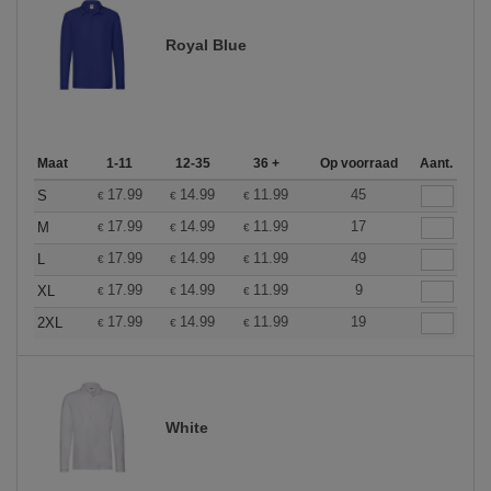
Royal Blue
Maat
1-11
12-35
36 +
Op voorraad
Aant.
17.99
14.99
11.99
45
S
€
€
€
17.99
14.99
11.99
17
M
€
€
€
17.99
14.99
11.99
49
L
€
€
€
17.99
14.99
11.99
9
XL
€
€
€
17.99
14.99
11.99
19
2XL
€
€
€
White