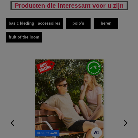
Producten die interessant voor u zijn
basic kleding | accessoires
polo's
heren
fruit of the loom
W1
PAS HET AAN!