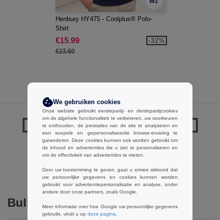
W1
Henbury HY475 - Coolplus® Polo-
Shirt
€15.99
-32%
€23.60
We gebruiken cookies
Onze website gebruikt eerstepartij- en derdepartijcookies
om de algehele functionaliteit te verbeteren, uw voorkeuren
Opmerkingen over Henbury HY640
te onthouden, de prestaties van de site te analyseren en
een soepele en gepersonaliseerde browse-ervaring te
garanderen. Deze cookies kunnen ook worden gebruikt om
de inhoud en advertenties die u ziet te personaliseren en
om de effectiviteit van advertenties te meten.
Een opmerking toevoegen
Door uw toestemming te geven, gaat u ermee akkoord dat
uw persoonlijke gegevens en cookies kunnen worden
gebruikt voor advertentiepersonalisatie en analyse, onder
andere door onze partners, zoals Google.
Bulk Orders
Meer informatie over hoe Google uw persoonlijke gegevens
gebruikt, vindt u op
deze pagina
.