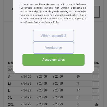
U kunt uw cookievoorkeuren op elk moment beheren.
Essentiële cookies kunnen niet worden uitgeschakeld
0
ARTIKELEN
omdat ze nodig zijn voor de goede werking van de website.
€
0.00
Voor meer informatie over hoe wij cookies gebruiken, hoe u
ze kunt beheren en over cookies van derden, raadpleegt u
ons
Cookie Policy
en
Privacy Policy
.
Alleen essentiëel
Black
Voorkeuren
Accepteer alles
Maat
1-11
12-35
36 +
Op voorraad
Aant.
34.99
28.99
23.99
35
XS
€
€
€
34.99
28.99
23.99
15
S
€
€
€
34.99
28.99
23.99
9
M
€
€
€
34.99
28.99
23.99
17
L
€
€
€
34.99
28.99
23.99
5
XL
€
€
€
34.99
28.99
23.99
0
2XL
€
€
€