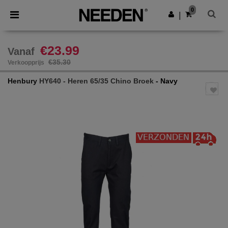
×
Needen-app
0
Download app
|
Betere prijzen in de app!
€23.99
Vanaf
€35.30
Verkoopprijs
Henbury
HY640 - Heren 65/35 Chino Broek
- Navy
Previous
Next