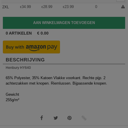
34.99
28.99
23.99
0
2XL
€
€
€
0
ARTIKELEN
€
0.00
BESCHRIJVING
Henbury HY640
65% Polyester, 35% Katoen Vlakke voorkant. Rechte pijp. 2
achterzakken met knopen. Riemlussen. Bijpassende knopen.
Gewicht
255g/m²