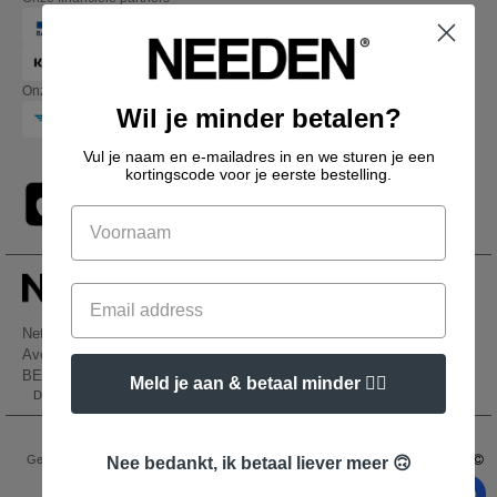
Onze transporteurs
Wil je minder betalen?
Vul je naam en e-mailadres in en we sturen je een
kortingscode voor je eerste bestelling.
Netenders Belgium SRL
Avenue Hermann-Debroux 54, 1160, Bruxelles
BE61 3632 1629 8017
Meld je aan & betaal minder 👍🏼
Dit is GEEN retouradres. Voor retourzending, zie hier
👋
Hallo
Als u vragen of opmerkingen heeft,
Wettelijke bepalingen
-
Privacybeleid
-
Algemene Toegangs - En
kunt u op elk gewenst moment
Gebruiksvoorwaarden
-
Algemene Contractvoorwaarden
-
Cookiebeleid
-
Site Map
Nee bedankt, ik betaal liever meer 🙃
contact met ons opnemen. Onze
Copyright 2026 needen.be - Alle rechten voorbehouden
chatbot staat voor u klaar.