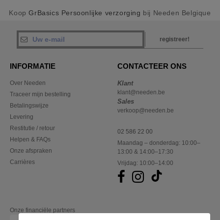
Koop
GrBasics Persoonlijke verzorging
bij Needen Belgique
registreer!
INFORMATIE
CONTACTEER ONS
Over Needen
Klant
klant@needen.be
Traceer mijn bestelling
Sales
Betalingswijze
verkoop@needen.be
Levering
Restitutie / retour
02 586 22 00
Helpen & FAQs
Maandag – donderdag: 10:00–
Onze afspraken
13:00 & 14:00–17:30
Carrières
Vrijdag: 10:00–14:00
Onze financiële partners