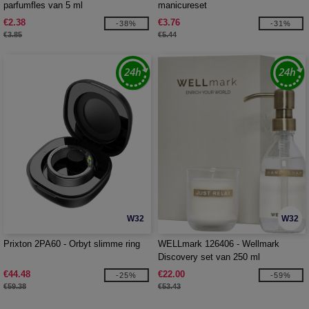
parfumfles van 5 ml
manicureset
€2.38
€3.76
-38%
-31%
€3.85
€5.44
W32
W32
Prixton 2PA60 - Orbyt slimme ring
WELLmark 126406 - Wellmark
Discovery set van 250 ml
handzeepdispenser en 150 g
€44.48
€22.00
-25%
-59%
geurkaars
€59.38
€53.43