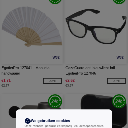
W32
W32
EgotierPro 127041 - Manuela
GazeGuard anti blauwlicht bril -
handwaaier
EgotierPro 127046
€1.71
€2.62
-38%
-32%
€2.77
€3.87
We gebruiken cookies
Onze website gebruikt eerstepartij- en derdepartijcookies