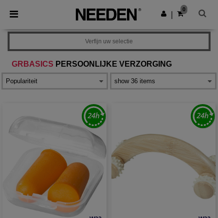
×
Needen-app
0
Download app
|
Betere prijzen in de app!
Verfijn uw selectie
GRBASICS
PERSOONLIJKE VERZORGING