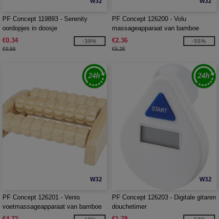
W32
W32
PF Concept 119893 - Serenity
PF Concept 126200 - Volu
oordopjes in doosje
massageapparaat van bamboe
€0.34
€2.36
-39%
-55%
€0.56
€5.25
W32
W32
PF Concept 126201 - Venis
PF Concept 126203 - Digitale gitaren
voetmassageapparaat van bamboe
douchetimer
€4.72
€1.78