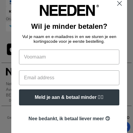
Onze transporteurs
Wil je minder betalen?
Vul je naam en e-mailadres in en we sturen je een
kortingscode voor je eerste bestelling.
Netenders Belgium SRL
Avenue Hermann-Debroux 54, 1160, Bruxelles
BE61 3632 1629 8017
Meld je aan & betaal minder 👍🏼
Dit is GEEN retouradres. Voor retourzending, zie hier
👋
Hallo
Als u vragen of opmerkingen heeft,
Wettelijke bepalingen
-
Privacybeleid
-
Algemene Toegangs - En
kunt u op elk gewenst moment
Gebruiksvoorwaarden
-
Algemene Contractvoorwaarden
-
Cookiebeleid
-
Site Map
Nee bedankt, ik betaal liever meer 🙃
contact met ons opnemen. Onze
Copyright 2026 needen.be - Alle rechten voorbehouden
chatbot staat voor u klaar.