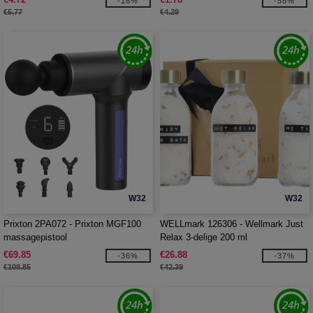
-18%
-58%
€5.77
€4.29
W32
W32
Prixton 2PA072 - Prixton MGF100
WELLmark 126306 - Wellmark Just
massagepistool
Relax 3-delige 200 ml
badzoutcadeauset
€69.85
€26.88
-36%
-37%
€108.85
€42.39