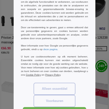
om de algehele functionaliteit te verbeteren, uw voorkeuren
te onthouden, de prestaties van de site te analyseren en
een soepele en gepersonaliseerde browse-ervaring te
garanderen. Deze cookies kunnen ook worden gebruikt om
de inhoud en advertenties die u ziet te personaliseren en
om de effectiviteit van advertenties te meten.
Door uw toestemming te geven, gaat u ermee akkoord dat
W32
W32
uw persoonlijke gegevens en cookies kunnen worden
gebruikt voor advertentiepersonalisatie en analyse, onder
Prixton 2PA143 - MGF80 Synergy
Hush oordoppen - EgotierPro 126338
andere door onze partners, zoals Google.
massagepistool
Meer informatie over hoe Google uw persoonlijke gegevens
€66.90
€6.52
-33%
-35%
gebruikt, vindt u op
deze pagina
.
€99.73
€10.11
U kunt uw cookievoorkeuren op elk moment beheren.
Essentiële cookies kunnen niet worden uitgeschakeld
omdat ze nodig zijn voor de goede werking van de website.
Voor meer informatie over hoe wij cookies gebruiken, hoe u
ze kunt beheren en over cookies van derden, raadpleegt u
ons
Cookie Policy
en
Privacy Policy
.
Alleen essentiëel
Voorkeuren