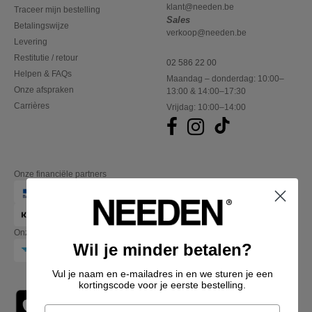
klant@needen.be
Traceer mijn bestelling
Sales
Betalingswijze
verkoop@needen.be
Levering
Restitutie / retour
02 586 22 00
Helpen & FAQs
Maandag – donderdag: 10:00–
Onze afspraken
13:00 & 14:00–17:30
Carrières
Vrijdag: 10:00–14:00
Onze financiële partners
Onze transporteurs
Wil je minder betalen?
Vul je naam en e-mailadres in en we sturen je een
kortingscode voor je eerste bestelling.