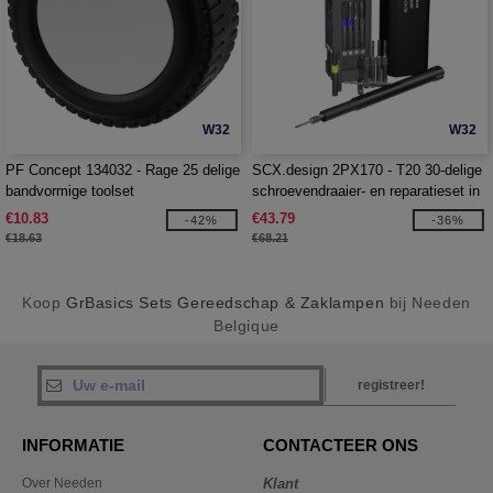
W32
W32
PF Concept 134032 - Rage 25 delige
SCX.design 2PX170 - T20 30-delige
bandvormige toolset
schroevendraaier- en reparatieset in
aluminium koffer
€10.83
€43.79
-42%
-36%
€18.63
€68.21
Koop
GrBasics Sets Gereedschap & Zaklampen
bij Needen
Belgique
registreer!
INFORMATIE
CONTACTEER ONS
Over Needen
Klant