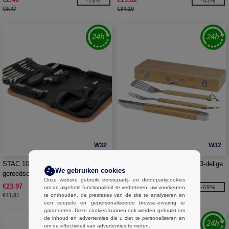
-75%
-43%
€9.47
€34.19
W32
W32
STAC 104579 - Spike 24-delige
Seasons 113263 - Assadus 3-delige
We gebruiken cookies
gereedschapsset van RCS
barbecueset
Onze website gebruikt eerstepartij- en derdepartijcookies
gerecycled plastic met kurkzakje
€23.97
€29.62
-43%
-69%
om de algehele functionaliteit te verbeteren, uw voorkeuren
€41.81
te onthouden, de prestaties van de site te analyseren en
€94.44
een soepele en gepersonaliseerde browse-ervaring te
garanderen. Deze cookies kunnen ook worden gebruikt om
de inhoud en advertenties die u ziet te personaliseren en
om de effectiviteit van advertenties te meten.