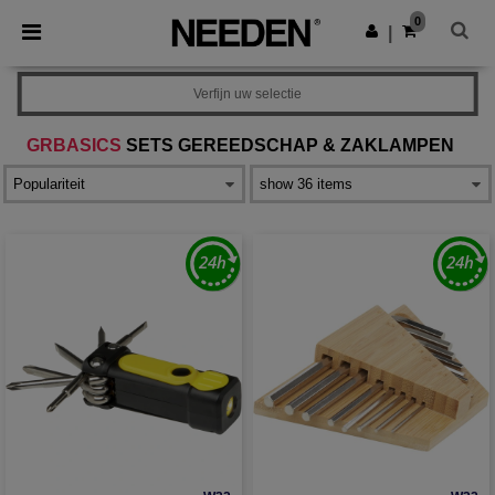
×
Needen-app
0
Download app
|
Betere prijzen in de app!
Verfijn uw selectie
GRBASICS
SETS GEREEDSCHAP & ZAKLAMPEN