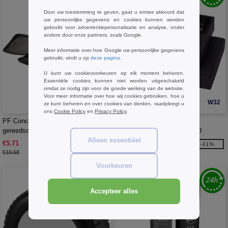
Door uw toestemming te geven, gaat u ermee akkoord dat
uw persoonlijke gegevens en cookies kunnen worden
gebruikt voor advertentiepersonalisatie en analyse, onder
andere door onze partners, zoals Google.
Meer informatie over hoe Google uw persoonlijke gegevens
gebruikt, vindt u op
deze pagina
.
U kunt uw cookievoorkeuren op elk moment beheren.
Essentiële cookies kunnen niet worden uitgeschakeld
omdat ze nodig zijn voor de goede werking van de website.
Voor meer informatie over hoe wij cookies gebruiken, hoe u
W32
W32
ze kunt beheren en over cookies van derden, raadpleegt u
ons
Cookie Policy
en
Privacy Policy
.
PF Concept 104171 - Flint 19 delige
PF Concept 104494 - Scout
gereedschapsset
multifunctioneel mes en LED
zaklamp set
Alleen essentiëel
€5.71
€14.64
-47%
-41%
€10.68
€24.69
Voorkeuren
Accepteer alles