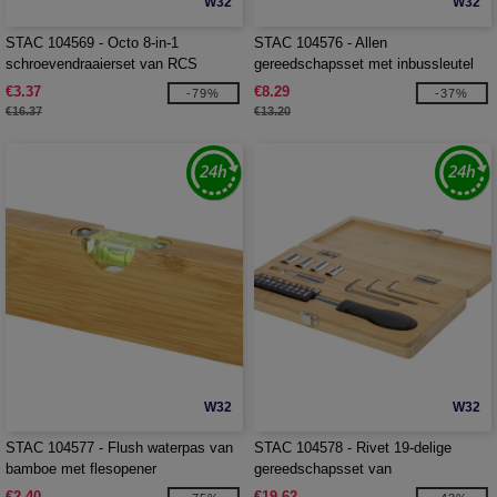
W32
W32
STAC 104569 - Octo 8-in-1
STAC 104576 - Allen
schroevendraaierset van RCS
gereedschapsset met inbussleutel
gerecycled plastic met zaklamp
van bamboe
€3.37
€8.29
-79%
-37%
€16.37
€13.20
W32
W32
STAC 104577 - Flush waterpas van
STAC 104578 - Rivet 19-delige
bamboe met flesopener
gereedschapsset van
bamboe/gerecycled plastic
€2.40
€19.62