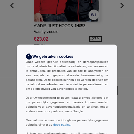
W1
AWDIS JUST HOODS JH053 -
Varsity zoodie
€23.02
-27%
€31.35
We gebruiken cookies
Onze website gebruikt eerstepartij- en derdepartijcookies
om de algehele functionaliteit te verbeteren, uw voorkeuren
te onthouden, de prestaties van de site te analyseren en
een soepele en gepersonaliseerde browse-ervaring te
garanderen. Deze cookies kunnen ook worden gebruikt om
de inhoud en advertenties die u ziet te personaliseren en
om de effectiviteit van advertenties te meten.
Opmerkingen over Result R193F
Door uw toestemming te geven, gaat u ermee akkoord dat
uw persoonlijke gegevens en cookies kunnen worden
gebruikt voor advertentiepersonalisatie en analyse, onder
andere door onze partners, zoals Google.
Een opmerking toevoegen
Meer informatie over hoe Google uw persoonlijke gegevens
gebruikt, vindt u op
deze pagina
.
U kunt uw cookievoorkeuren op elk moment beheren.