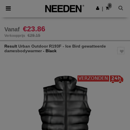
×
Needen-app
0
Download app
|
Betere prijzen in de app!
€23.86
Vanaf
€29.15
Verkoopprijs
Result
Urban Outdoor R193F - Ice Bird gewatteerde
damesbodywarmer
- Black
Previous
Next