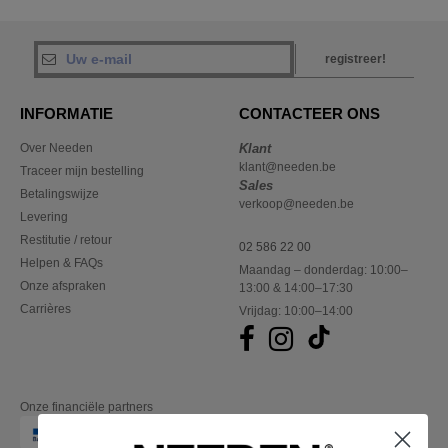
registreer!
INFORMATIE
CONTACTEER ONS
Over Needen
Klant
klant@needen.be
Traceer mijn bestelling
Sales
Betalingswijze
verkoop@needen.be
Levering
Restitutie / retour
02 586 22 00
Helpen & FAQs
Maandag – donderdag: 10:00–
Onze afspraken
13:00 & 14:00–17:30
Carrières
Vrijdag: 10:00–14:00
Onze financiële partners