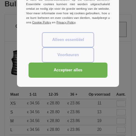
Bulk Orders
Essentiële cookies kunnen niet worden uitgeschakeld
omdat ze nodig zijn voor de goede werking van de website.
Voor meer informatie over hoe wij cookies gebruiken, hoe u
ze kunt beheren en over cookies van derden, raadpleegt u
ons
Cookie Policy
en
Privacy Policy
.
0
ARTIKELEN
€
0.00
Alleen essentiëel
Voorkeuren
Black
Accepteer alles
Maat
1-11
12-35
36 +
Op voorraad
Aant.
34.56
28.80
23.86
11
XS
€
€
€
34.56
28.80
23.86
13
S
€
€
€
34.56
28.80
23.86
19
M
€
€
€
34.56
28.80
23.86
20
L
€
€
€