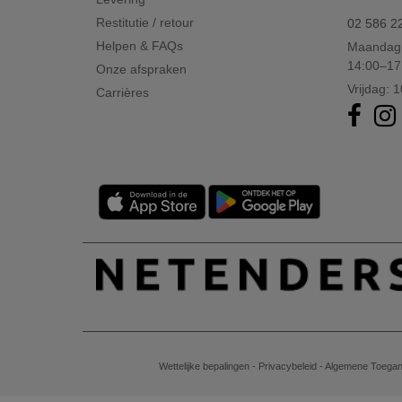
Restitutie / retour
02 586 2
Helpen & FAQs
Maandag 
14:00–17
Onze afspraken
Vrijdag: 
Carrières
Wettelijke bepalingen
-
Privacybeleid
-
Algemene Toegan