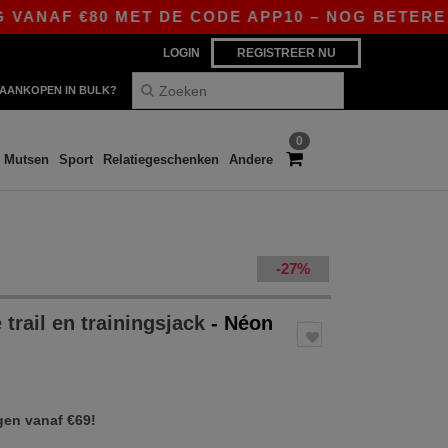
ANAF €80 MET DE CODE APP10 – NOG BETERE PRI
LOGIN
REGISTREER NU
AANKOPEN IN BULK?
0
Mutsen
Sport
Relatiegeschenken
Andere
-27%
 trail en trainingsjack
- Néon
gen vanaf €69!