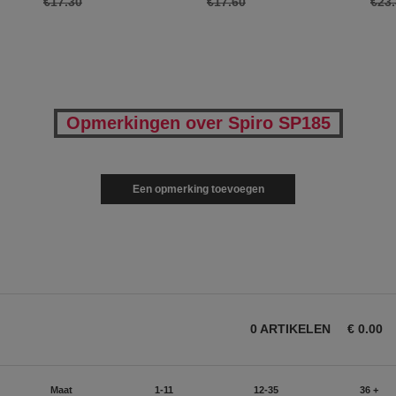
€17.30
€17.60
€23
Opmerkingen over Spiro SP185
Een opmerking toevoegen
0
ARTIKELEN
€
0.00
Maat
1-11
12-35
36 +