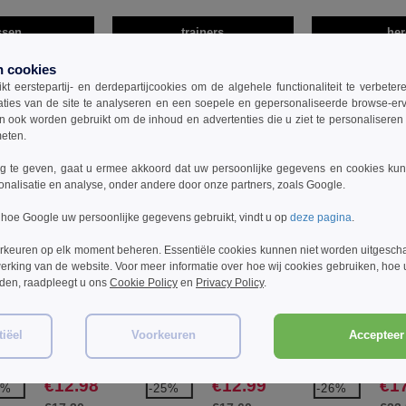
ssen
trainers
her
n cookies
t eerstepartij- en derdepartijcookies om de algehele functionaliteit te verbete
aties van de site te analyseren en een soepele en gepersonaliseerde browse-erv
ook worden gebruikt om de inhoud en advertenties die u ziet te personaliseren e
meten.
 te geven, gaat u ermee akkoord dat uw persoonlijke gegevens en cookies ku
onalisatie en analyse, onder andere door onze partners, zoals Google.
 hoe Google uw persoonlijke gegevens gebruikt, vindt u op
deze pagina
.
rkeuren op elk moment beheren. Essentiële cookies kunnen niet worden uitgesch
erking van de website. Voor meer informatie over hoe wij cookies gebruiken, hoe
rden, raadpleegt u ons
Cookie Policy
en
Privacy Policy
.
W1
W1
W1
iëel
Voorkeuren
Accepteer 
iro
Spiro SP182 - dash
Spiro SP250 - Bodyfit Short
Spir
trainingsshirt
Legg
€12.98
€12.99
€1
6%
-25%
-26%