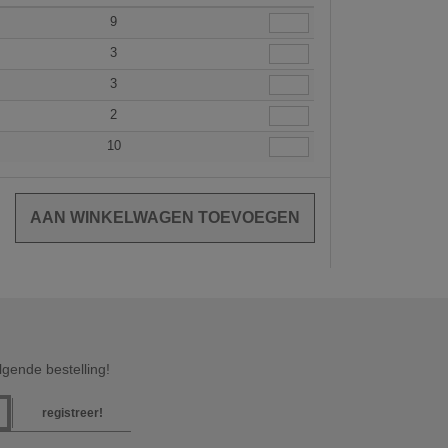
9
3
3
2
10
gende bestelling!
registreer!