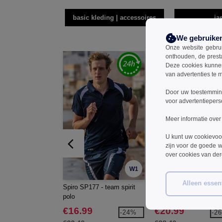
basic kleding | accessoires
ja
We gebruike
Onze website gebruik
onthouden, de prest
Deze cookies kunnen 
van advertenties te 
Door uw toestemming
voor advertentiepers
Meer informatie over
U kunt uw cookievoo
zijn voor de goede w
over cookies van de
W1
Alleen essent
Spiro SP177 - team spirit
Spiro SP178 - proef Sp
polo
trainingsjack
€16.99
€20.99
-24%
-2