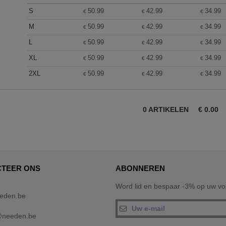
S
50.99
42.99
34.99
€
€
€
M
50.99
42.99
34.99
€
€
€
L
50.99
42.99
34.99
€
€
€
XL
50.99
42.99
34.99
€
€
€
2XL
50.99
42.99
34.99
€
€
€
0
ARTIKELEN
€
0.00
TEER ONS
ABONNEREN
Word lid en bespaar -3% op uw vol
eden.be
@needen.be