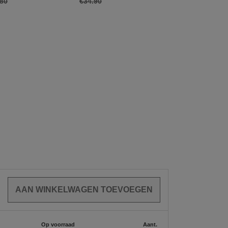
.80
€34.90
€49.90
Op voorraad
Aant.