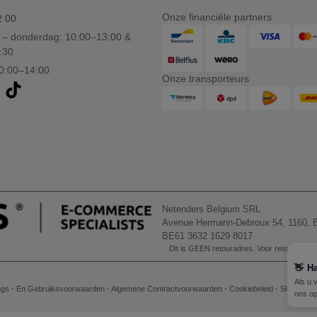
Onze financiële partners
2 00
– donderdag: 10:00–13:00 &
:30
10:00–14:00
Onze transporteurs
Netenders Belgium SRL
Avenue Hermann-Debroux 54, 1160, B
BE61 3632 1629 8017
Dit is GEEN retouradres. Voor retourzending
👋
Ha
Als u 
gs - En Gebruiksvoorwaarden
-
Algemene Contractvoorwaarden
-
Cookiebeleid
-
Site Map
ons op