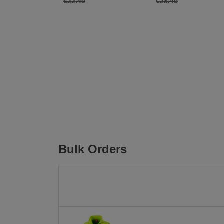
€22.40
€28.40
Bulk Orders