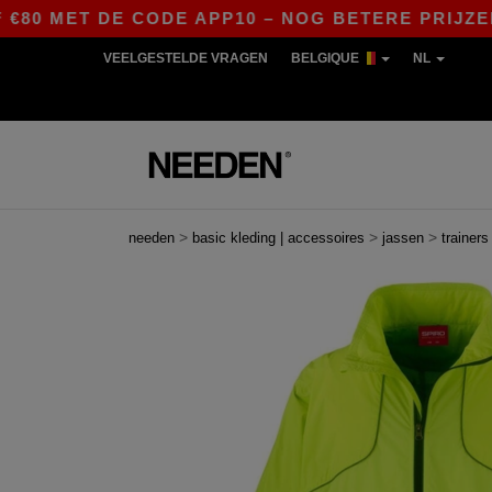
0 MET DE CODE APP10 – NOG BETERE PRIJZEN IN
VEELGESTELDE VRAGEN
BELGIQUE
NL
>
>
>
needen
basic kleding | accessoires
jassen
trainers