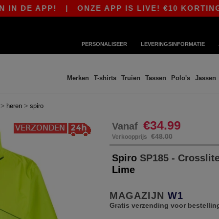
 DE APP!
|
ONZE APP IS LIVE! €10 KORTING V
PERSONALISEER
LEVERINGSINFORMATIE
Merken
T-shirts
Truien
Tassen
Polo's
Jassen
>
>
heren
spiro
€34.99
Vanaf
€48.00
Verkoopprijs
Spiro
SP185 - Crosslite
Lime
MAGAZIJN
W1
Gratis verzending voor bestellin